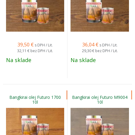
39,50
€
36,04
€
s DPH / Lit.
s DPH / Lit.
32,11 €
bez DPH / Lit.
29,30 €
bez DPH / Lit.
Na sklade
Na sklade
Bangkirai olej Futuro 1700
Bangkirai olej Futuro M9004
10l
10l