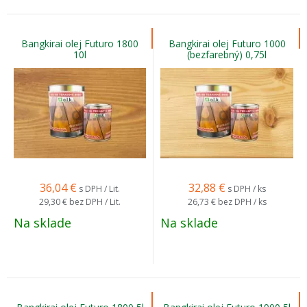
Bangkirai olej Futuro 1800
Bangkirai olej Futuro 1000
10l
(bezfarebný) 0,75l
36,04
€
32,88
€
s DPH / Lit.
s DPH / ks
29,30 €
bez DPH / Lit.
26,73 €
bez DPH / ks
Na sklade
Na sklade