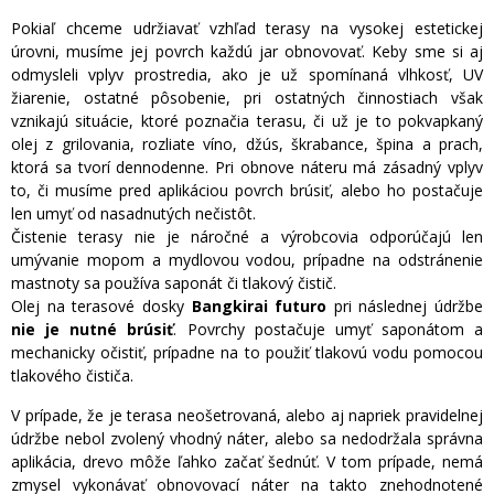
Pokiaľ chceme udržiavať vzhľad terasy na vysokej estetickej
úrovni, musíme jej povrch každú jar obnovovať. Keby sme si aj
odmysleli vplyv prostredia, ako je už spomínaná vlhkosť, UV
žiarenie, ostatné pôsobenie, pri ostatných činnostiach však
vznikajú situácie, ktoré poznačia terasu, či už je to pokvapkaný
olej z grilovania, rozliate víno, džús, škrabance, špina a prach,
ktorá sa tvorí dennodenne. Pri obnove náteru má zásadný vplyv
to, či musíme pred aplikáciou povrch brúsiť, alebo ho postačuje
len umyť od nasadnutých nečistôt.
Čistenie terasy nie je náročné a výrobcovia odporúčajú len
umývanie mopom a mydlovou vodou, prípadne na odstránenie
mastnoty sa používa saponát či tlakový čistič.
Olej na terasové dosky
Bangkirai futuro
pri následnej údržbe
nie je nutné brúsiť
. Povrchy postačuje umyť saponátom a
mechanicky očistiť, prípadne na to použiť tlakovú vodu pomocou
tlakového čističa.
V prípade, že je terasa neošetrovaná, alebo aj napriek pravidelnej
údržbe nebol zvolený vhodný náter, alebo sa nedodržala správna
aplikácia, drevo môže ľahko začať šednúť. V tom prípade, nemá
zmysel vykonávať obnovovací náter na takto znehodnotené