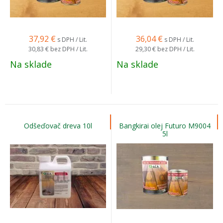
37,92
€
36,04
€
s DPH / Lit.
s DPH / Lit.
30,83 €
bez DPH / Lit.
29,30 €
bez DPH / Lit.
Na sklade
Na sklade
Odšeďovač dreva 10l
Bangkirai olej Futuro M9004
5l