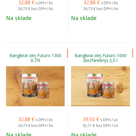
32,88
€
32,88
€
s DPH / ks
s DPH / ks
26,73 €
bez DPH / ks
26,73 €
bez DPH / ks
Na sklade
Na sklade
Bangkirai olej Futuro 1300
Bangkirai olej Futuro 1000
0,75l
(bezfarebný) 2,5 l
32,88
€
39,50
€
s DPH / ks
s DPH / Lit.
26,73 €
bez DPH / ks
32,11 €
bez DPH / Lit.
Na sklade
Na sklade