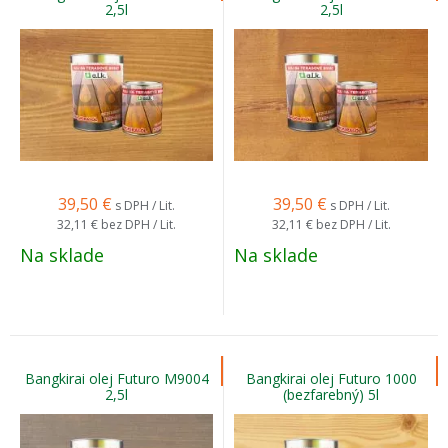
2,5l
2,5l
39,50
€
39,50
€
s DPH / Lit.
s DPH / Lit.
32,11 €
bez DPH / Lit.
32,11 €
bez DPH / Lit.
Na sklade
Na sklade
Bangkirai olej Futuro M9004
Bangkirai olej Futuro 1000
2,5l
(bezfarebný) 5l