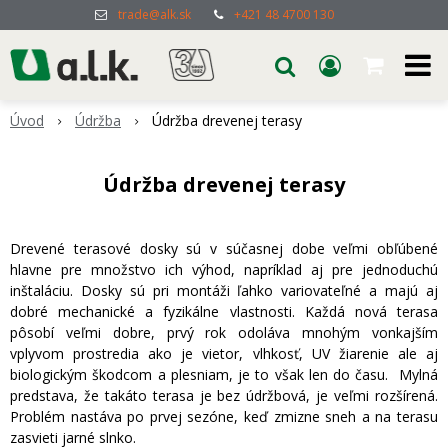
trade@alk.sk
+421 48 4700 130
Úvod
Údržba
Údržba drevenej terasy
Údržba drevenej terasy
Drevené terasové dosky sú v súčasnej dobe veľmi obľúbené
hlavne pre množstvo ich výhod, napríklad aj pre jednoduchú
inštaláciu. Dosky sú pri montáži ľahko variovateľné a majú aj
dobré mechanické a fyzikálne vlastnosti. Každá nová terasa
pôsobí veľmi dobre, prvý rok odoláva mnohým vonkajším
vplyvom prostredia ako je vietor, vlhkosť, UV žiarenie ale aj
biologickým škodcom a plesniam, je to však len do času. Mylná
predstava, že takáto terasa je bez údržbová, je veľmi rozšírená.
Problém nastáva po prvej sezóne, keď zmizne sneh a na terasu
zasvieti jarné slnko.