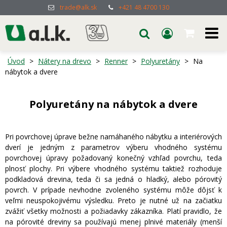
trade@alk.sk
+421 48 4700 130
Úvod
>
Nátery na drevo
>
Renner
>
Polyuretány
>
Na
nábytok a dvere
Polyuretány na nábytok a dvere
Pri povrchovej úprave bežne namáhaného nábytku a interiérových
dverí je jedným z parametrov výberu vhodného systému
povrchovej úpravy požadovaný konečný vzhľad povrchu, teda
plnosť plochy. Pri výbere vhodného systému taktiež rozhoduje
podkladová drevina, teda či sa jedná o hladký, alebo pórovitý
povrch. V prípade nevhodne zvoleného systému môže dôjsť k
veľmi neuspokojivému výsledku. Preto je nutné už na začiatku
zvážiť všetky možnosti a požiadavky zákazníka. Platí pravidlo, že
na pórovité dreviny sa používajú menej plnivé materiály (menší