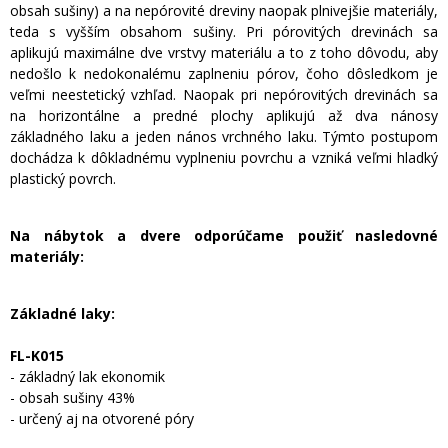
obsah sušiny) a na nepórovité dreviny naopak plnivejšie materiály,
teda s vyšším obsahom sušiny. Pri pórovitých drevinách sa
aplikujú maximálne dve vrstvy materiálu a to z toho dôvodu, aby
nedošlo k nedokonalému zaplneniu pórov, čoho dôsledkom je
veľmi neestetický vzhľad. Naopak pri nepórovitých drevinách sa
na horizontálne a predné plochy aplikujú až dva nánosy
základného laku a jeden nános vrchného laku. Týmto postupom
dochádza k dôkladnému vyplneniu povrchu a vzniká veľmi hladký
plastický povrch.
Na nábytok a dvere odporúčame použiť nasledovné
materiály:
Základné laky:
FL-K015
- základný lak ekonomik
- obsah sušiny 43%
-
určený aj na otvorené póry