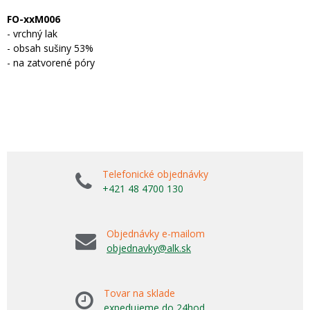
FO-xxM006
- vrchný lak
- obsah sušiny 53%
- na zatvorené póry
Telefonické objednávky
+421 48 4700 130
Objednávky e-mailom
objednavky@alk.sk
Tovar na sklade
expedujeme do 24hod.