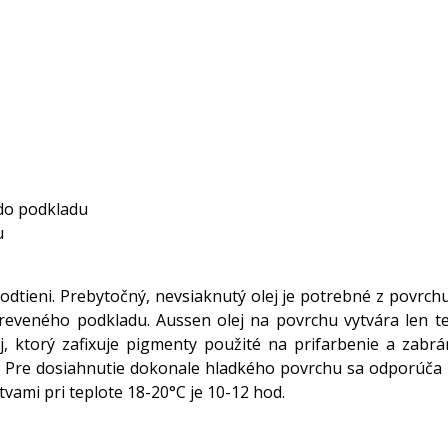
 do podkladu
u
dtieni. Prebytočný, nevsiaknutý olej je potrebné z povrch
 dreveného podkladu. Aussen olej na povrchu vytvára len t
j, ktorý zafixuje pigmenty použité na prifarbenie a zabrá
 Pre dosiahnutie dokonale hladkého povrchu sa odporúča p
vami pri teplote 18-20°C je 10-12 hod.