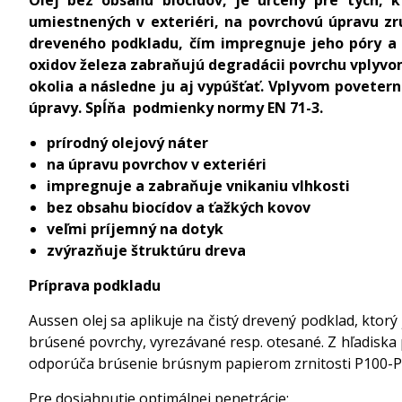
umiestnených v exteriéri, na povrchovú úpravu zr
dreveného podkladu, čím impregnuje jeho póry a z
oxidov železa zabraňujú degradácii povrchu vplyvo
okolia a následne ju aj vypúšťať. Vplyvom povete
úpravy. Spĺňa podmienky normy EN 71-3.
prírodný olejový náter
na úpravu povrchov v exteriéri
impregnuje a zabraňuje vnikaniu vlhkosti
bez obsahu biocídov a ťažkých kovov
veľmi príjemný na dotyk
zvýrazňuje štruktúru dreva
Príprava podkladu
Aussen olej sa aplikuje na čistý drevený podklad, ktor
brúsené povrchy, vyrezávané resp. otesané. Z hľadiska 
odporúča brúsenie brúsnym papierom zrnitosti P100-P
Pre dosiahnutie optimálnej penetrácie: