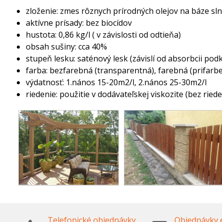
zloženie: zmes rôznych prírodných olejov na báze sl
aktívne prísady: bez biocídov
hustota: 0,86 kg/l ( v závislosti od odtieňa)
obsah sušiny: cca 40%
stupeň lesku: saténový lesk (závislí od absorbcii po
farba: bezfarebná (transparentná), farebná (prifar
výdatnosť: 1.nános 15-20m2/l, 2.nános 25-30m2/l
riedenie: použitie v dodávateľskej viskozite (bez riede
Telefonické objednávky
Objednávky 