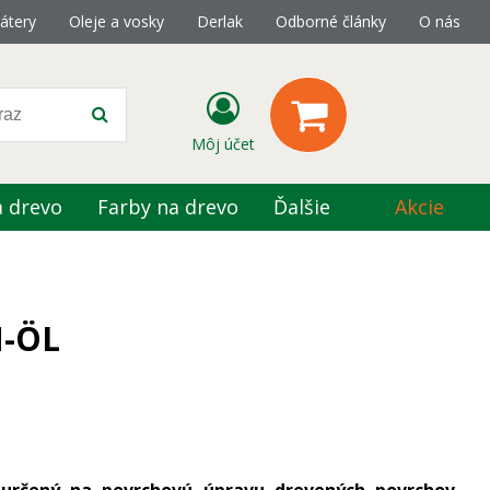
átery
Oleje a vosky
Derlak
Odborné články
O nás
Môj účet
a drevo
Farby na drevo
Ďalšie
Akcie
N-ÖL
e určený na povrchovú úpravu drevených povrchov