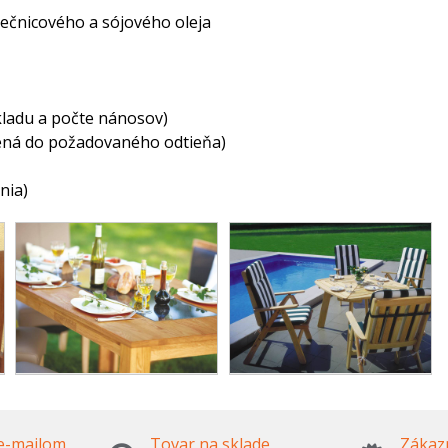
nečnicového a sójového oleja
dkladu a počte nánosov)
bená do požadovaného odtieňa)
nia)
e-mailom
Tovar na sklade
Zákazn