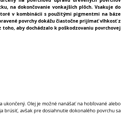
tku, na dokončovanie vonkajších plôch. Vsakuje do
 ktoré v kombinácii s použitými pigmentmi na báze
ravené povrchy dokážu čiastočne prijímať vlhkosť z
z toho, aby dochádzalo k poškodzovaniu povrchovej
iska ukončený. Olej je možné nanášať na hobľované alebo
eja brúsiť, avšak pre dosiahnutie dokonalého povrchu sa