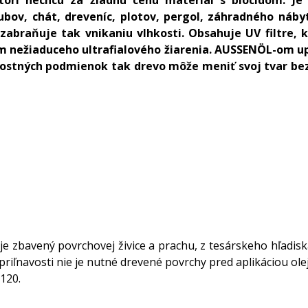
ubov, chát, dreveníc, plotov, pergol, záhradného náby
abraňuje tak vnikaniu vlhkosti. Obsahuje UV filtre,
m nežiaduceho ultrafialového žiarenia. AUSSENÖL-om up
rnostných podmienok tak drevo môže meniť svoj tvar be
ý je zbavený povrchovej živice a prachu, z tesárskeho hľad
priľnavosti nie je nutné drevené povrchy pred aplikáciou ol
120.