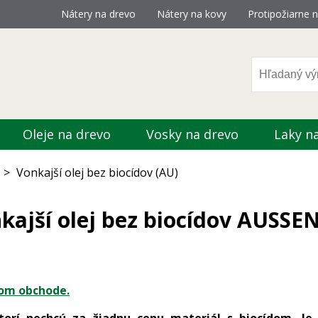
Nátery na drevo
Nátery na kovy
Protipožiarne n
Oleje na drevo
Vosky na drevo
Laky n
>
Vonkajší olej bez biocídov (AU)
kajší olej bez biocídov AUSSE
om obchode.
ktorí nechcú za žiadnu cenu materiál s biocídom. J