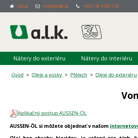
Úvod
trade@alk.sk
+421 48 4700 130
Nátery do exteriéru
Nátery do interiéru
Úvod
>
Oleje a vosky
>
PNtech
>
Oleje do exteriéru
Von
Aplikačný postup AUSSEN-ÖL
AUSSEN-ÖL si môžete objednať v našom
internetov
Olej bez obsahu biocídov, je určený pre tých, 