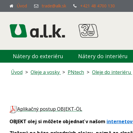
Úvod
trade@alk.sk
+421 48 4700 130
Nátery do exteriéru
Nátery do interiéru
Úvod
>
Oleje a vosky
>
PNtech
>
Oleje do interiéru
Aplikačný postup OBJEKT-ÖL
OBJEKT olej si môžete objednať v našom
interneto
Zložený na báze prírodných olejov, najmä zo slne