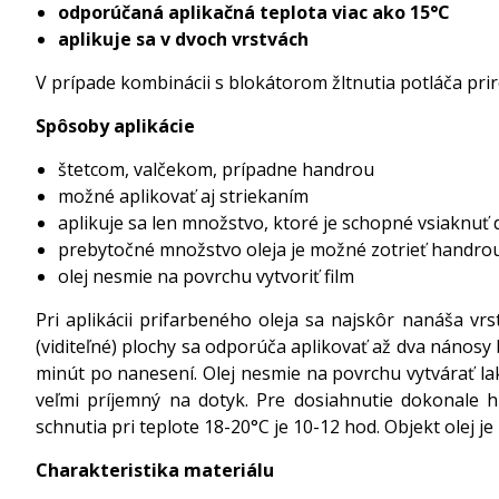
odporúčaná aplikačná teplota viac ako 15°C
aplikuje sa v dvoch vrstvách
V prípade kombinácii s blokátorom žltnutia potláča pri
Spôsoby aplikácie
štetcom, valčekom, prípadne handrou
možné aplikovať aj striekaním
aplikuje sa len množstvo, ktoré je schopné vsiaknuť
prebytočné množstvo oleja je možné zotrieť handro
olej nesmie na povrchu vytvoriť film
Pri aplikácii prifarbeného oleja sa najskôr nanáša v
(viditeľné) plochy sa odporúča aplikovať až dva nánosy 
minút po nanesení. Olej nesmie na povrchu vytvárať lak
veľmi príjemný na dotyk. Pre dosiahnutie dokonale 
schnutia pri teplote 18-20°C je 10-12 hod. Objekt olej
Charakteristika materiálu