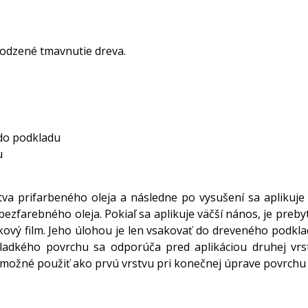
rodzené tmavnutie dreva.
 do podkladu
u
rstva prifarbeného oleja a následne po vysušení sa aplikuj
bezfarebného oleja. Pokiaľ sa aplikuje väčší nános, je preby
ový film. Jeho úlohou je len vsakovať do dreveného podklad
hladkého povrchu sa odporúča pred aplikáciou druhej v
 je možné použiť ako prvú vrstvu pri konečnej úprave povrc