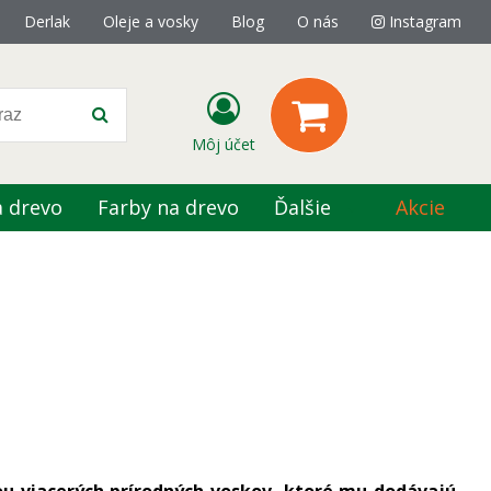
Derlak
Oleje a vosky
Blog
O nás
Instagram
Môj účet
a drevo
Farby na drevo
Ďalšie
Akcie
ou viacerých prírodných voskov, ktoré mu dodávajú