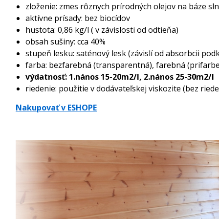
zloženie: zmes rôznych prírodných olejov na báze sl
aktívne prísady: bez biocídov
hustota: 0,86 kg/l ( v závislosti od odtieňa)
obsah sušiny: cca 40%
stupeň lesku: saténový lesk (závislí od absorbcii po
farba: bezfarebná (transparentná), farebná (prifar
výdatnosť: 1.nános 15-20m2/l, 2.nános 25-30m2/l
riedenie: použitie v dodávateľskej viskozite (bez riede
Nakupovať
v ESHOPE