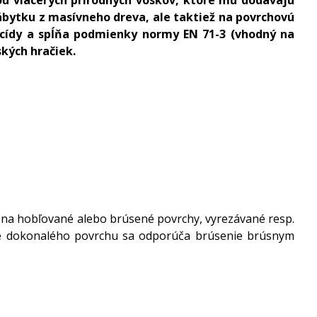
nábytku z masívneho dreva, ale taktiež na povrchovú
iocídy a spĺňa podmienky normy EN 71-3 (vhodný na
kých hračiek.
ať na hobľované alebo brúsené povrchy, vyrezávané resp.
utie dokonalého povrchu sa odporúča brúsenie brúsnym