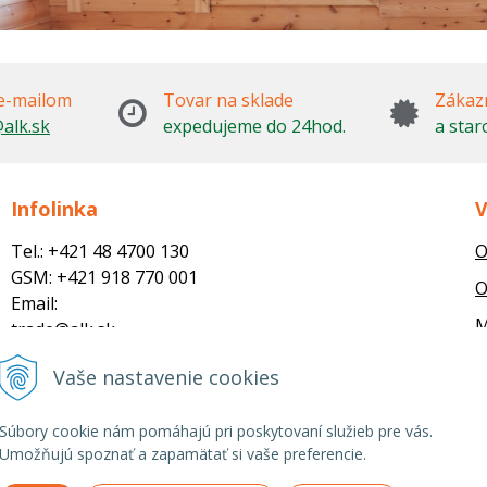
e-mailom
Tovar na sklade
Zákazn
alk.sk
expedujeme do 24hod.
a star
Infolinka
V
Tel.: +421 48 4700 130
O
GSM: +421 918 770 001
O
Email:
M
trade@alk.sk
objednavky@alk.sk
R
Vaše nastavenie cookies
Súbory cookie nám pomáhajú pri poskytovaní služieb pre vás.
Umožňujú spoznať a zapamätať si vaše preferencie.