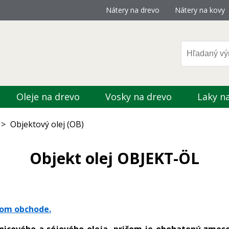
Nátery na drevo
Nátery na kovy
Oleje na drevo
Vosky na drevo
Laky n
>
Objektový olej (OB)
Objekt olej OBJEKT-ÖL
vom obchode.
čnicového a sójového oleja, pričom je obohatený zmes