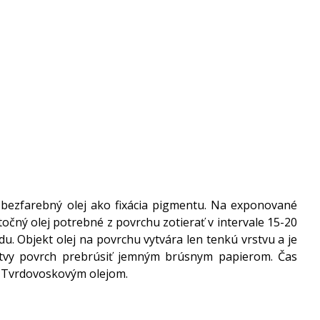
e bezfarebný olej ako fixácia pigmentu. Na exponované
točný olej potrebné z povrchu zotierať v intervale 15-20
u. Objekt olej na povrchu vytvára len tenkú vrstvu a je
rstvy povrch prebrúsiť jemným brúsnym papierom. Čas
hu Tvrdovoskovým olejom.