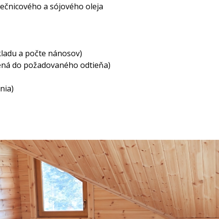
nečnicového a sójového oleja
dkladu a počte nánosov)
bená do požadovaného odtieňa)
nia)