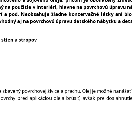
ý na použitie v interiéri, hlavne na povrchovú úpravu 
erí a pod. Neobsahuje žiadne konzervačné látky ani b
 vhodný aj na povrchovú úpravu detského nábytku a dets
stien a stropov
ý je zbavený povrchovej živice a prachu. Olej je možné nanáš
 povrchy pred aplikáciou oleja brúsiť, avšak pre dosiahn