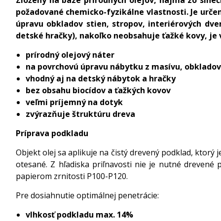
požadované chemicko-fyzikálne vlastnosti. Je určen
úpravu obkladov stien, stropov, interiérových dv
detské hračky), nakoľko neobsahuje ťažké kovy, je
prírodný olejový náter
na povrchovú úpravu nábytku z masívu, obkladov 
vhodný aj na detský nábytok a hračky
bez obsahu biocídov a ťažkých kovov
veľmi príjemný na dotyk
zvýrazňuje štruktúru dreva
Príprava podkladu
Objekt olej sa aplikuje na čistý drevený podklad, ktor
otesané. Z hľadiska priľnavosti nie je nutné drevené
papierom zrnitosti P100-P120.
Pre dosiahnutie optimálnej penetrácie:
vlhkosť podkladu max. 14%