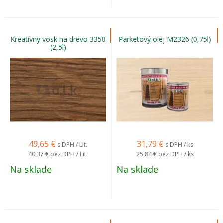
Kreatívny vosk na drevo 3350
Parketový olej M2326 (0,75l)
(2,5l)
49,65
€
31,79
€
s DPH / Lit.
s DPH / ks
40,37 €
bez DPH / Lit.
25,84 €
bez DPH / ks
Na sklade
Na sklade