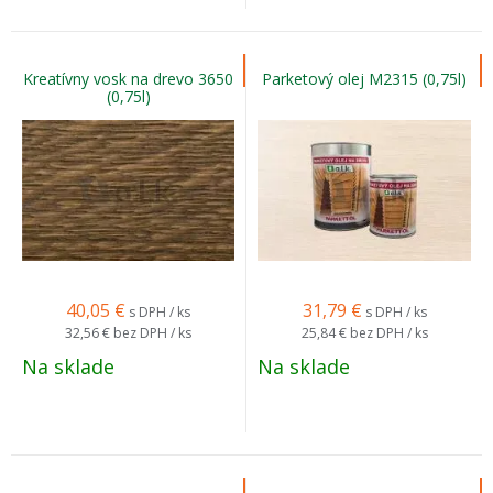
Kreatívny vosk na drevo 3650
Parketový olej M2315 (0,75l)
(0,75l)
40,05
€
31,79
€
s DPH / ks
s DPH / ks
32,56 €
bez DPH / ks
25,84 €
bez DPH / ks
Na sklade
Na sklade