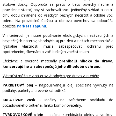
stolové dosky. Odporúča sa preto o tieto povrchy riadne a
pravidelne starať, aby si zachovali svoj jedinečný vzhľad a ostali
dlhú dobu chránené od všetkých bežných nečistôt a odolné voči
oderu. Na pravidelnú údržbu a obnovu povrchov sa odporúča
použitie
Parkett sapunu
.
V interiéroch je nutné používanie ekologických, nezávadných a
bezpečných náterov, vhodných aj pre deti a tiež ich mechanické a
fyzikálne vlastnosti musia zabezpečovať ochranu pred
opotrebením, škvrnám a voči bežným znečisteniam.
Efektívne a overené materiály
prenikajú hlboko do dreva,
konzervujú ho a zabezpečujú jeho dlhodobú ochranu.
Vybrať si môžete z náterov vhodných pre drevo v interiéri:
PARKETOVÝ olej -
najpoužívanejší olej špeciálne vyvinutý na
podlahy, parkety a drevené schodiská.
KREATÍVNY vosk
- ideálny na zafarbenie podkladu do
požadovaného odtieňa, ľahko kombinovateľný.
TVRDOVOSKOVÉ oleje
- ideálna kombinácia olejov a voskov,