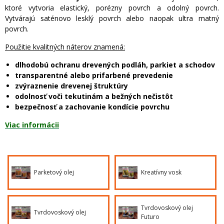
ktoré vytvoria elastický, porézny povrch a odolný povrch.
Vytvárajú saténovo lesklý povrch alebo naopak ultra matný
povrch.
Použitie kvalitných náterov znamená:
dlhodobú ochranu drevených podláh, parkiet a schodov
transparentné alebo prifarbené prevedenie
zvýraznenie drevenej štruktúry
odolnosť voči tekutinám a bežných nečistôt
bezpečnosť a zachovanie kondície povrchu
Viac informácii
Parketový olej
Kreatívny vosk
Tvrdovoskový olej
Tvrdovoskový olej
Futuro