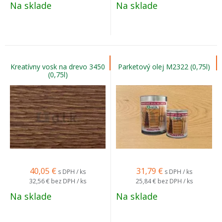
Na sklade
Na sklade
Kreatívny vosk na drevo 3450
Parketový olej M2322 (0,75l)
(0,75l)
40,05
€
31,79
€
s DPH / ks
s DPH / ks
32,56 €
bez DPH / ks
25,84 €
bez DPH / ks
Na sklade
Na sklade