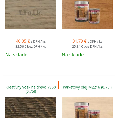
40,05
€
31,79
€
s DPH / ks
s DPH / ks
32,56 €
bez DPH / ks
25,84 €
bez DPH / ks
Na sklade
Na sklade
Kreatívny vosk na drevo 7850
Parketový olej M2216 (0,75l)
(0,75l)