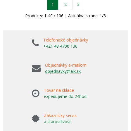
1
2
3
Produkty:
1
-
40
/
106
| Aktuálna strana:
1
/
3
Telefonické objednávky
+421 48 4700 130
Objednávky e-mailom
objednavky@alk.sk
Tovar na sklade
expedujeme do 24hod.
Zákaznícky servis
a starostlivosť