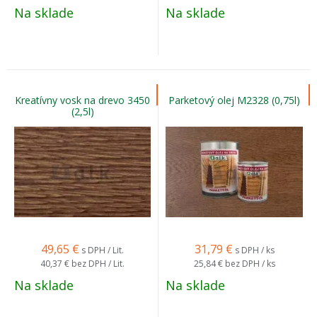
Na sklade
Na sklade
Kreatívny vosk na drevo 3450
Parketový olej M2328 (0,75l)
(2,5l)
49,65
€
31,79
€
s DPH / Lit.
s DPH / ks
40,37 €
bez DPH / Lit.
25,84 €
bez DPH / ks
Na sklade
Na sklade