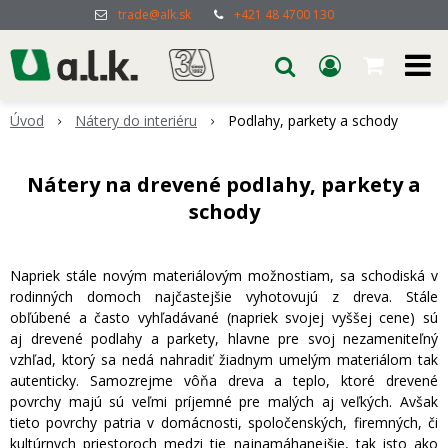
trade@alk.sk
+421 48 4700 130
Úvod
Nátery do interiéru
Podlahy, parkety a schody
Nátery na drevené podlahy, parkety a
schody
Napriek stále novým materiálovým možnostiam, sa schodiská v
rodinných domoch najčastejšie vyhotovujú z dreva. Stále
obľúbené a často vyhľadávané (napriek svojej vyššej cene) sú
aj drevené podlahy a parkety, hlavne pre svoj nezameniteľný
vzhľad, ktorý sa nedá nahradiť žiadnym umelým materiálom tak
autenticky. Samozrejme vôňa dreva a teplo, ktoré drevené
povrchy majú sú veľmi príjemné pre malých aj veľkých. Avšak
tieto povrchy patria v domácnosti, spoločenských, firemných, či
kultúrnych priestoroch medzi tie najnamáhanejšie, tak isto ako