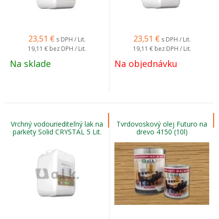
23,51
€
23,51
€
s DPH / Lit.
s DPH / Lit.
19,11 €
bez DPH / Lit.
19,11 €
bez DPH / Lit.
Na sklade
Na objednávku
Vrchný vodouriediteľný lak na
Tvrdovoskový olej Futuro na
parkety Solid CRYSTAL 5 Lit.
drevo 4150 (10l)
Lesk 50