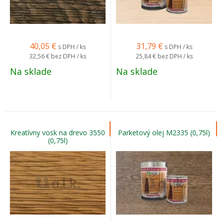
40,05
€
31,79
€
s DPH / ks
s DPH / ks
32,56 €
bez DPH / ks
25,84 €
bez DPH / ks
Na sklade
Na sklade
Kreatívny vosk na drevo 3550
Parketový olej M2335 (0,75l)
(0,75l)