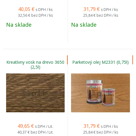
40,05
€
31,79
€
s DPH / ks
s DPH / ks
32,56 €
bez DPH / ks
25,84 €
bez DPH / ks
Na sklade
Na sklade
Kreatívny vosk na drevo 3650
Parketový olej M2331 (0,75l)
(2,5l)
49,65
€
31,79
€
s DPH / Lit.
s DPH / ks
40,37 €
bez DPH / Lit.
25,84 €
bez DPH / ks