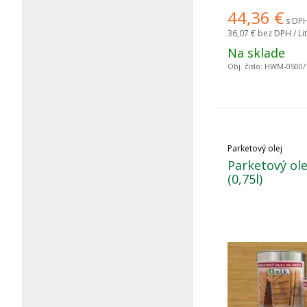
44,36
€
s DPH 
36,07 €
bez DPH / Lit
Na sklade
Obj. čislo:
HWM-0500/
Parketový olej
Parketový ole
(0,75l)