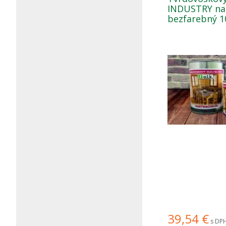
INDUSTRY na
bezfarebný 10
39,54
€
s DPH 