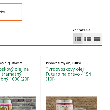
ahy
Zobrazenie:
vý olej ultramat
Tvrdovoskový olej Futuro
skový olej na
Tvrdovoskový olej
ultramatný
Futuro na drevo 4154
bný 1000 (20l)
(10l)