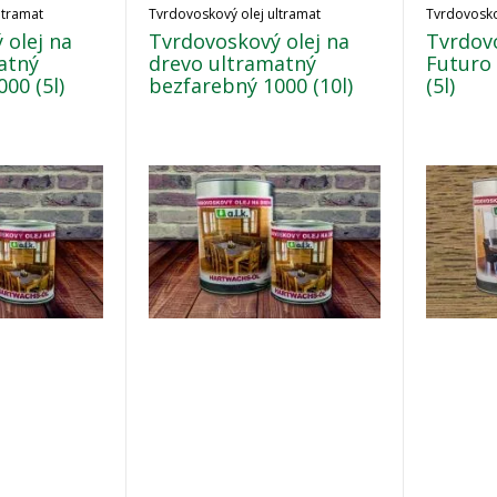
ltramat
Tvrdovoskový olej ultramat
Tvrdovosko
 olej na
Tvrdovoskový olej na
Tvrdovo
atný
drevo ultramatný
Futuro
00 (5l)
bezfarebný 1000 (10l)
(5l)