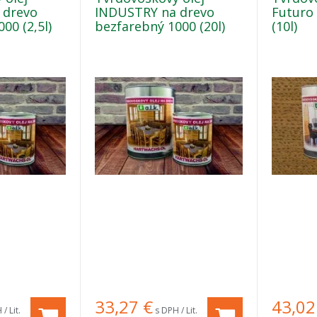
 drevo
INDUSTRY na drevo
Futuro
00 (2,5l)
bezfarebný 1000 (20l)
(10l)
33,27
€
43,02
/ Lit.
s DPH / Lit.