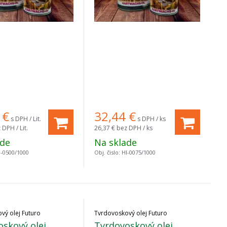
€
32,44
€
s DPH / Lit.
s DPH / ks
 DPH / Lit.
26,37 €
bez DPH / ks
ade
Na sklade
I-0500/1000
Obj. čislo:
HI-0075/1000
vý olej Futuro
Tvrdovoskový olej Futuro
skový olej
Tvrdovoskový olej