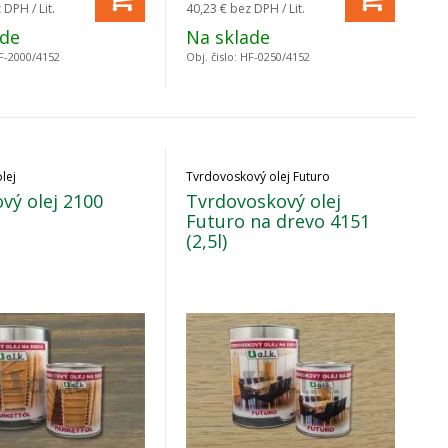
 DPH / Lit.
40,23 €
bez DPH / Lit.
ade
Na sklade
F-2000/4152
Obj. čislo:
HF-0250/4152
lej
Tvrdovoskový olej Futuro
vý olej 2100
Tvrdovoskový olej
Futuro na drevo 4151
(2,5l)