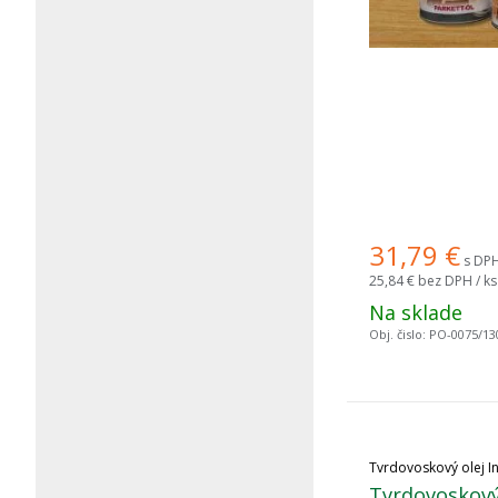
31,79
€
s DPH
25,84 €
bez DPH / ks
Na sklade
Obj. čislo:
PO-0075/13
Tvrdovoskový olej I
Tvrdovoskový