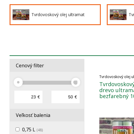
Tvrdovoskový olej ultramat
Tv
Cenový filter
Tvrdovoskový olej u
Tvrdovoskový
drevo ultram
bezfarebný 10
€
€
Veľkosť balenia
0,75 L
(48)