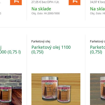
.
27,05 €
bez DPH / Lit.
34,97 €
bez
Na sklade
Na skl
0
Obj. čislo:
HI-2000/1000
Obj. čislo:
H
Parketový olej
Parketový o
j
Parketový olej 1100
Parketo
00 (0,75 l)
(0,75l)
(0,75l)