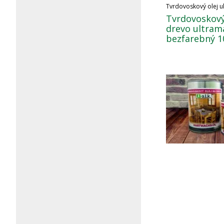
Tvrdovoskový olej u
Tvrdovoskový
drevo ultram
bezfarebný 10