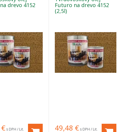
 na drevo 4152
Futuro na drevo 4152
(2,5l)
€
49,48
€
s DPH / Lit.
s DPH / Lit.