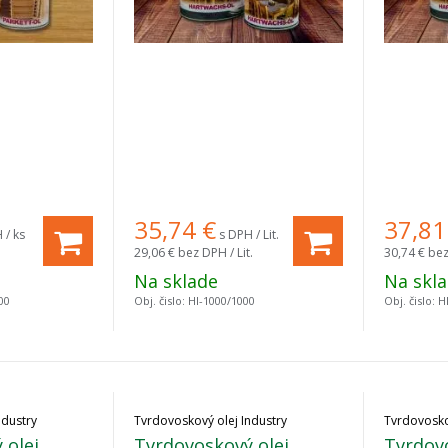
35,74
€
37,81
 / ks
s DPH / Lit.
29,06 €
bez DPH / Lit.
30,74 €
bez
Na sklade
Na skl
00
Obj. čislo:
HI-1000/1000
Obj. čislo:
H
ndustry
Tvrdovoskový olej Industry
Tvrdovosko
 olej
Tvrdovoskový olej
Tvrdovo