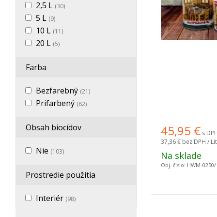
2,5 L
(30)
5 L
(9)
10 L
(11)
20 L
(5)
Farba
Bezfarebný
(21)
Prifarbený
(82)
Obsah biocídov
45,95
€
s DPH 
37,36 €
bez DPH / Lit
Nie
(103)
Na sklade
Obj. čislo:
HWM-0250/
Prostredie použitia
Interiér
(98)