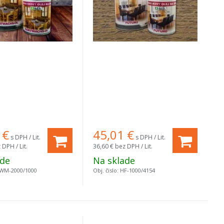
€
45,01
€
s DPH / Lit.
s DPH / Lit.
 DPH / Lit.
36,60 €
bez DPH / Lit.
ade
Na sklade
WM-2000/1000
Obj. čislo:
HF-1000/4154