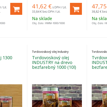
41,62
€
47,75
/ Lit.
s DPH / Lit.
.
33,84 €
bez DPH / Lit.
38,82 €
bez
Na sklade
Na skl
1000
Obj. čislo:
HWM-1000/1000
Obj. čislo:
H
Tvrdovoskový olej Industry
Tvrdovosko
j 1300
Tvrdovoskový olej
Tvrdovo
INDUSTRY na drevo
INDUST
bezfarebný 1000 (10l)
bezfare