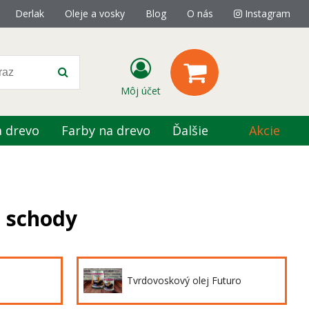
Derlak
Oleje a vosky
Blog
O nás
Instagram
Môj účet
a drevo
Farby na drevo
Ďalšie
Akcie
a schody
Tvrdovoskový olej Futuro