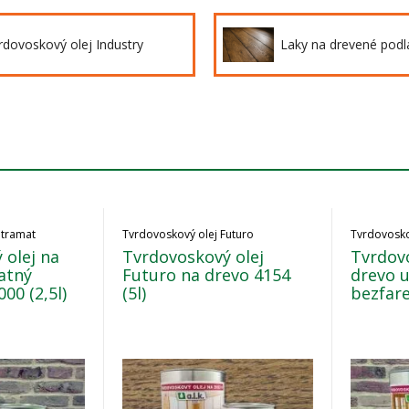
rdovoskový olej Industry
Laky na drevené podl
ltramat
Tvrdovoskový olej Futuro
Tvrdovosko
 olej na
Tvrdovoskový olej
Tvrdovo
atný
Futuro na drevo 4154
drevo 
00 (2,5l)
(5l)
bezfare