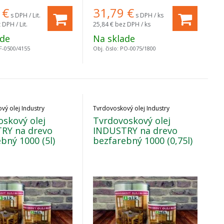
€
31,79
€
s DPH / Lit.
s DPH / ks
 DPH / Lit.
25,84 €
bez DPH / ks
ade
Na sklade
F-0500/4155
Obj. čislo:
PO-0075/1800
vý olej Industry
Tvrdovoskový olej Industry
skový olej
Tvrdovoskový olej
RY na drevo
INDUSTRY na drevo
bný 1000 (5l)
bezfarebný 1000 (0,75l)