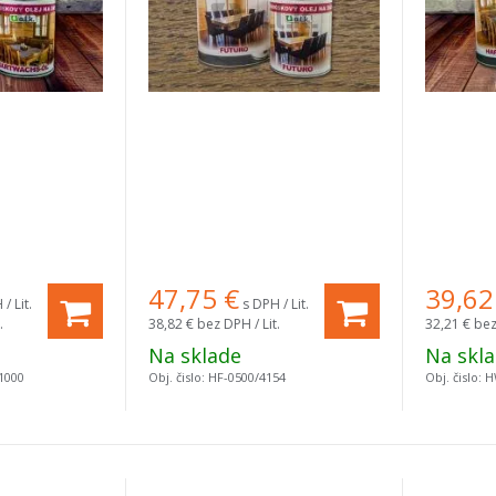
47,75
€
39,62
/ Lit.
s DPH / Lit.
.
38,82 €
bez DPH / Lit.
32,21 €
bez
Na sklade
Na skl
1000
Obj. čislo:
HF-0500/4154
Obj. čislo:
H