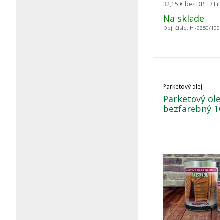
32,15 €
bez DPH / Lit
Na sklade
Obj. čislo:
HI-0250/100
Parketový olej
Parketový ole
bezfarebný 10