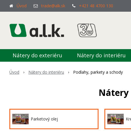
Úvod
trade@alk.sk
+421 48 4700 130
Nátery do exteriéru
Nátery do interiéru
Úvod
Nátery do interiéru
Podlahy, parkety a schody
Nátery 
Parketový olej
Kr