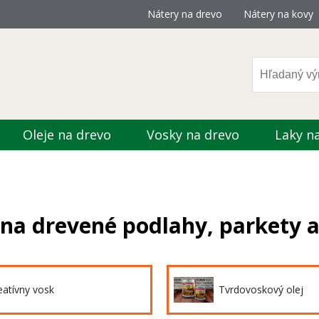
Nátery na drevo
Nátery na kovy
Oleje na drevo
Vosky na drevo
Laky n
na drevené podlahy, parkety 
eatívny vosk
Tvrdovoskový olej