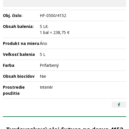
Obj. čislo:
HF-0500/4152
Obsah balenia:
5 Lit.
1 bal = 238,75 €
Produkt na mieru
Áno
Veľkosť balenia
5 L
Farba
Prifarbený
Obsah biocídov
Nie
Prostredie
Interiér
použitia