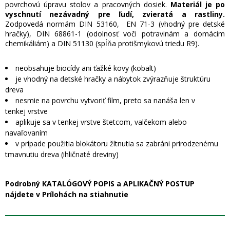
povrchovú úpravu stolov a pracovných dosiek.
Materiál je po
vyschnutí nezávadný pre ľudí, zvieratá a rastliny.
Zodpovedá normám DIN 53160, EN 71-3 (vhodný pre detské
hračky), DIN 68861-1 (odolnosť voči potravinám a domácim
chemikáliám) a DIN 51130 (spĺňa protišmykovú triedu R9).
neobsahuje biocídy ani ťažké kovy (kobalt)
je vhodný na detské hračky a nábytok zvýrazňuje štruktúru
dreva
nesmie na povrchu vytvoriť film, preto sa nanáša len v
tenkej vrstve
aplikuje sa v tenkej vrstve štetcom, valčekom alebo
navaľovaním
v prípade použitia blokátoru žltnutia sa zabráni prirodzenému
tmavnutiu dreva (ihličnaté dreviny)
Podrobný KATALÓGOVÝ POPIS a APLIKAČNÝ POSTUP
nájdete v Prílohách na stiahnutie