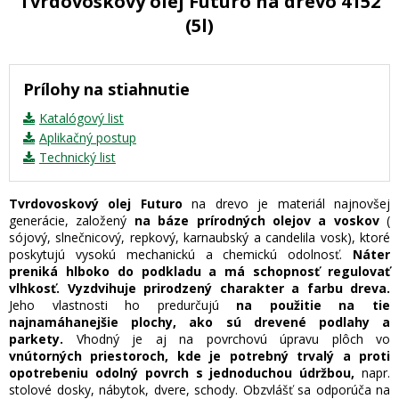
Tvrdovoskový olej Futuro na drevo 4152
(5l)
Prílohy na stiahnutie
Katalógový list
Aplikačný postup
Technický list
Tvrdovoskový olej Futuro
na drevo je materiál najnovšej
generácie, založený
na báze prírodných olejov a voskov
(
sójový, slnečnicový, repkový, karnaubský a candelila vosk), ktoré
poskytujú vysokú mechanickú a chemickú odolnosť.
Náter
preniká hlboko do podkladu a má schopnosť regulovať
vlhkosť.
Vyzdvihuje prirodzený charakter a farbu dreva.
Jeho vlastnosti ho predurčujú
na použitie na tie
najnamáhanejšie plochy, ako sú drevené podlahy a
parkety.
Vhodný je aj na povrchovú úpravu plôch vo
vnútorných priestoroch, kde je potrebný trvalý a proti
opotrebeniu odolný povrch s jednoduchou údržbou,
napr.
stolové dosky, nábytok, dvere, schody. Obzvlášť sa odporúča na