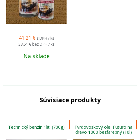
41,21
€
s DPH / ks
33,51 €
bez DPH / ks
Na sklade
Súvisiace produkty
Technický benzín 1lit. (700g)
Tvrdovoskový olej Futuro na
drevo 1000 bezfarebný (10l)