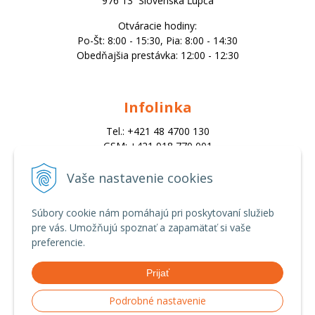
976 13 Slovenská Ľupča
Otváracie hodiny:
Po-Št: 8:00 - 15:30, Pia: 8:00 - 14:30
Obedňajšia prestávka: 12:00 - 12:30
Infolinka
Tel.: +421 48 4700 130
GSM: +421 918 770 001
Email:
trade@alk.sk
Vaše nastavenie cookies
objednavky@alk.sk
Súbory cookie nám pomáhajú pri poskytovaní služieb
pre vás. Umožňujú spoznať a zapamätať si vaše
Všetko o nákupe
preferencie.
Obchodné podmienky
Prijať
Ochrana osobných údajov
Možnosti platby a doprava
Podrobné nastavenie
Reklamačný poriadok