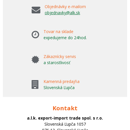
Objednávky e-mailom
objednavky@alk.sk
Tovar na sklade
expedujeme do 24hod.
Zákaznícky servis
a starostlivosť
Kamenná predajňa
Slovenská Ľupča
Kontakt
a.l.k. export-import trade spol. s r.o.
Slovenská Ľupča 1057