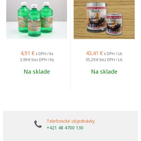
4,91
€
43,41
€
s DPH / ks
s DPH / Lit.
3,99 €
bez DPH / ks
35,29 €
bez DPH / Lit.
Na sklade
Na sklade
Telefonické objednávky
+421 48 4700 130