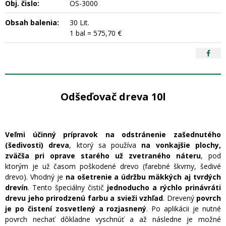
Obj. čislo:
OS-3000
Obsah balenia:
30 Lit.
1 bal = 575,70 €
Odšeďovač dreva 10l
Veľmi účinný prípravok na odstránenie zašednutého
(šedivosti) dreva
, ktorý sa používa
na vonkajšie plochy,
zväčša pri oprave starého už zvetraného náteru
, pod
ktorým je už časom poškodené drevo (farebné škvrny, šedivé
drevo). Vhodný je
na ošetrenie a údržbu mäkkých aj tvrdých
drevín
. Tento špeciálny čistič
jednoducho a rýchlo prinávráti
drevu jeho prirodzenú farbu a svieži vzhľad
. Drevený
povrch
je po čistení zosvetlený a rozjasnený
. Po aplikácii je nutné
povrch nechať dôkladne vyschnúť a až následne je možné