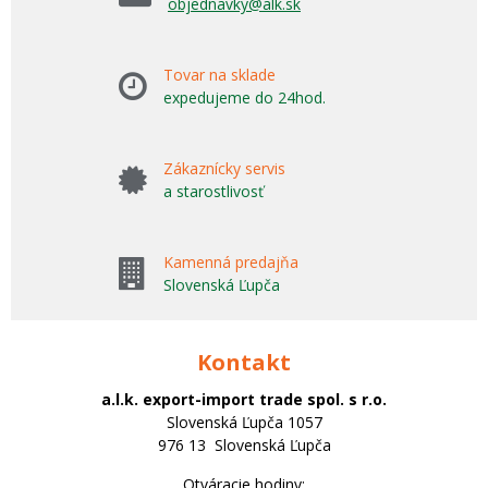
objednavky@alk.sk
Tovar na sklade
expedujeme do 24hod.
Zákaznícky servis
a starostlivosť
Kamenná predajňa
Slovenská Ľupča
Kontakt
a.l.k. export-import trade spol. s r.o.
Slovenská Ľupča 1057
976 13 Slovenská Ľupča
Otváracie hodiny: