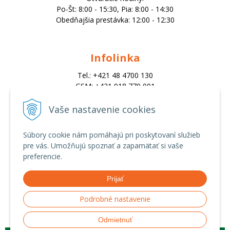
Po-Št: 8:00 - 15:30, Pia: 8:00 - 14:30
Obedňajšia prestávka: 12:00 - 12:30
Infolinka
Tel.: +421 48 4700 130
GSM: +421 918 770 001
Email:
trade@alk.sk
Vaše nastavenie cookies
objednavky@alk.sk
Súbory cookie nám pomáhajú pri poskytovaní služieb
pre vás. Umožňujú spoznať a zapamätať si vaše
Všetko o nákupe
preferencie.
Obchodné podmienky
Prijať
Ochrana osobných údajov
Možnosti platby a doprava
Podrobné nastavenie
Reklamačný poriadok
Odmietnuť