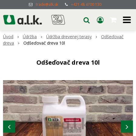
trade@alk.sk
+421 48 4700 130
Úvod
Údržba
Údržba drevenej terasy
Odšeďovač
dreva
Odšeďovač dreva 10l
Odšeďovač dreva 10l