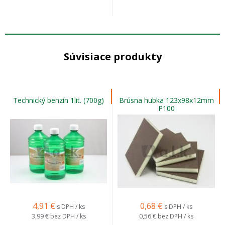
Súvisiace produkty
Technický benzín 1lit. (700g)
Brúsna hubka 123x98x12mm
P100
4,91
€
0,68
€
s DPH / ks
s DPH / ks
3,99 €
bez DPH / ks
0,56 €
bez DPH / ks