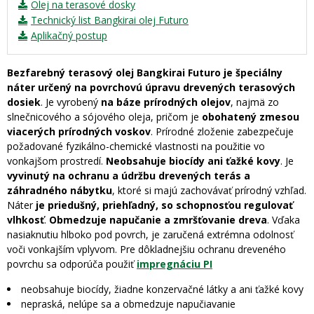
Olej na terasové dosky
Technický list Bangkirai olej Futuro
Aplikačný postup
Bezfarebný terasový olej Bangkirai Futuro je špeciálny
náter určený na povrchovú úpravu drevených terasových
dosiek
. Je vyrobený
na báze prírodných olejov
, najmä zo
slnečnicového a sójového oleja, pričom je
obohatený zmesou
viacerých prírodných voskov
. Prírodné zloženie zabezpečuje
požadované fyzikálno-chemické vlastnosti na použitie vo
vonkajšom prostredí.
Neobsahuje biocídy ani ťažké kovy
. Je
vyvinutý na ochranu a údržbu drevených terás a
záhradného nábytku
, ktoré si majú zachovávať prírodný vzhľad.
Náter
je priedušný, priehľadný, so schopnosťou regulovať
vlhkosť
.
Obmedzuje napučanie a zmršťovanie dreva
. Vďaka
nasiaknutiu hlboko pod povrch, je zaručená extrémna odolnosť
voči vonkajším vplyvom. Pre dôkladnejšiu ochranu dreveného
povrchu sa odporúča použiť
impregnáciu PI
neobsahuje biocídy, žiadne konzervačné látky a ani ťažké kovy
nepraská, nelúpe sa a obmedzuje napučiavanie