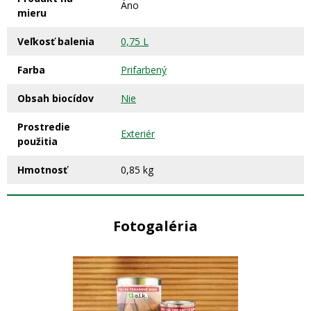
Áno
mieru
Veľkosť balenia
0,75 L
Farba
Prifarbený
Obsah biocídov
Nie
Prostredie
Exteriér
použitia
Hmotnosť
0,85 kg
Fotogaléria