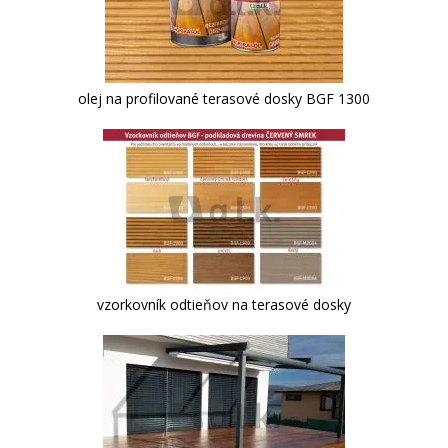
olej na profilované terasové dosky BGF 1300
vzorkovník odtieňov na terasové dosky