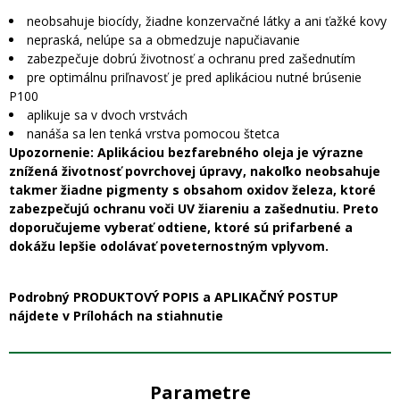
neobsahuje biocídy, žiadne konzervačné látky a ani ťažké kovy
nepraská, nelúpe sa a obmedzuje napučiavanie
zabezpečuje dobrú životnosť a ochranu pred zašednutím
pre optimálnu priľnavosť je pred aplikáciou nutné brúsenie
P100
aplikuje sa v dvoch vrstvách
nanáša sa len tenká vrstva pomocou štetca
Upozornenie: Aplikáciou bezfarebného oleja je výrazne
znížená životnosť povrchovej úpravy, nakoľko neobsahuje
takmer žiadne pigmenty s obsahom oxidov železa, ktoré
zabezpečujú ochranu voči UV žiareniu a zašednutiu. Preto
doporučujeme vyberať odtiene, ktoré sú prifarbené a
dokážu lepšie odolávať poveternostným vplyvom.
Podrobný PRODUKTOVÝ POPIS a APLIKAČNÝ POSTUP
nájdete v Prílohách na stiahnutie
Parametre