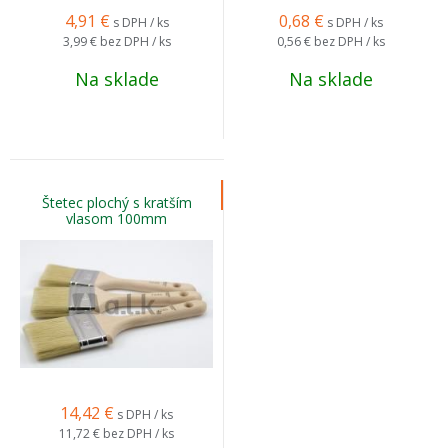
4,91
€
0,68
€
s DPH / ks
s DPH / ks
3,99 €
bez DPH / ks
0,56 €
bez DPH / ks
Na sklade
Na sklade
Štetec plochý s kratším
vlasom 100mm
14,42
€
s DPH / ks
11,72 €
bez DPH / ks