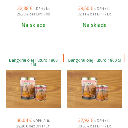
32,88
€
39,50
€
s DPH / ks
s DPH / Lit.
26,73 €
bez DPH / ks
32,11 €
bez DPH / Lit.
Na sklade
Na sklade
Bangkirai olej Futuro 1800
Bangkirai olej Futuro 1800 5l
10l
36,04
€
37,92
€
s DPH / Lit.
s DPH / Lit.
29,30 €
bez DPH / Lit.
30,83 €
bez DPH / Lit.