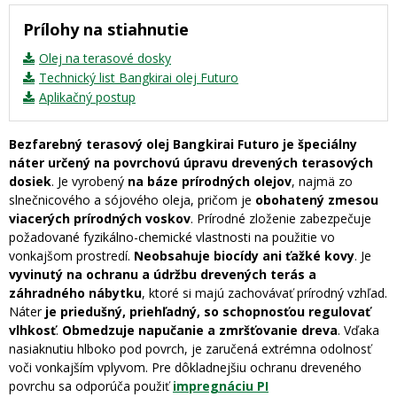
Prílohy na stiahnutie
Olej na terasové dosky
Technický list Bangkirai olej Futuro
Aplikačný postup
Bezfarebný terasový olej Bangkirai Futuro je špeciálny
náter určený na povrchovú úpravu drevených terasových
dosiek
. Je vyrobený
na báze prírodných olejov
, najmä zo
slnečnicového a sójového oleja, pričom je
obohatený zmesou
viacerých prírodných voskov
. Prírodné zloženie zabezpečuje
požadované fyzikálno-chemické vlastnosti na použitie vo
vonkajšom prostredí.
Neobsahuje biocídy ani ťažké kovy
. Je
vyvinutý na ochranu a údržbu drevených terás a
záhradného nábytku
, ktoré si majú zachovávať prírodný vzhľad.
Náter
je priedušný, priehľadný, so schopnosťou regulovať
vlhkosť
.
Obmedzuje napučanie a zmršťovanie dreva
. Vďaka
nasiaknutiu hlboko pod povrch, je zaručená extrémna odolnosť
voči vonkajším vplyvom. Pre dôkladnejšiu ochranu dreveného
povrchu sa odporúča použiť
impregnáciu PI