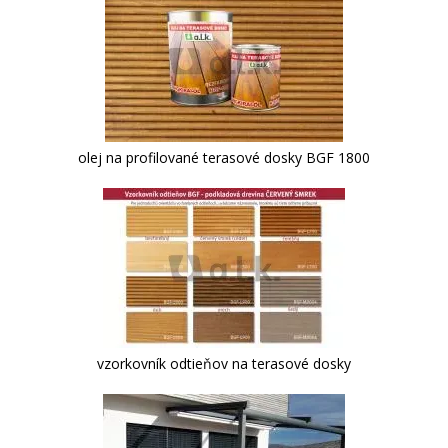
olej na profilované terasové dosky BGF 1800
vzorkovník odtieňov na terasové dosky