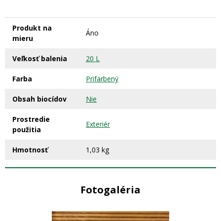
Produkt na
Áno
mieru
Veľkosť balenia
20 L
Farba
Prifarbený
Obsah biocídov
Nie
Prostredie
Exteriér
použitia
Hmotnosť
1,03 kg
Fotogaléria