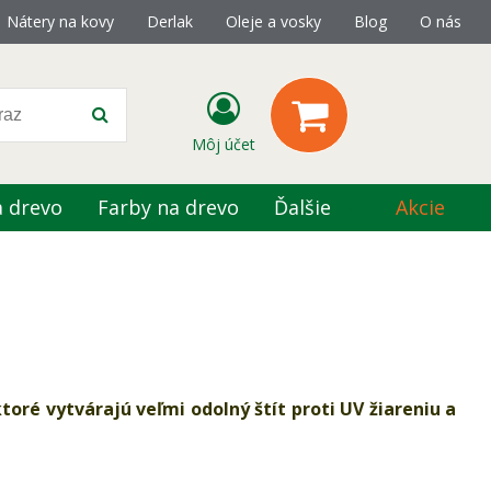
Nátery na kovy
Derlak
Oleje a vosky
Blog
O nás
Môj účet
a drevo
Farby na drevo
Ďalšie
Akcie
toré vytvárajú veľmi odolný štít proti UV žiareniu a