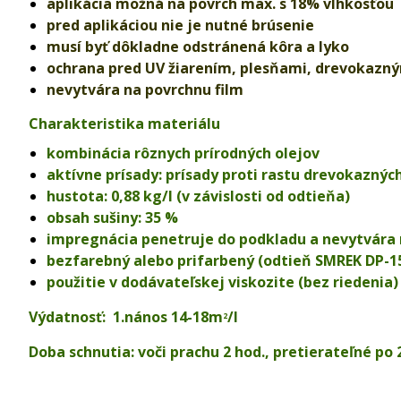
aplikácia možná na povrch max. s 18% vlhkosťou
pred aplikáciou nie je nutné brúsenie
musí byť dôkladne odstránená kôra a lyko
ochrana pred UV žiarením, plesňami, drevokazn
nevytvára na povrchnu film
Charakteristika materiálu
kombinácia rôznych prírodných olejov
aktívne prísady: prísady proti rastu drevokazný
hustota: 0,88 kg/l (v závislosti od odtieňa)
obsah sušiny: 35 %
impregnácia penetruje do podkladu a nevytvára n
bezfarebný alebo prifarbený (odtieň SMREK DP-
použitie v dodávateľskej viskozite (bez riedeni
Výdatnosť: 1.nános 14-18m
/l
2
Doba schnutia: voči prachu 2 hod., pretierateľné po 