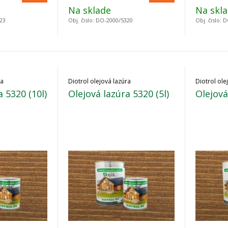
Na sklade
Na skl
23
Obj. čislo:
DO-2000/5320
Obj. čislo:
D
ra
Diotrol olejová lazúra
Diotrol ole
a 5320 (10l)
Olejová lazúra 5320 (5l)
Olejová