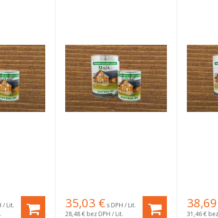
35,03
€
38,69
/ Lit.
s DPH / Lit.
.
28,48 €
bez DPH / Lit.
31,46 €
bez