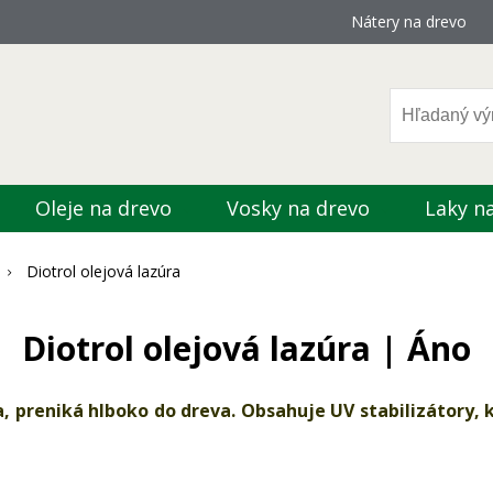
Nátery na drevo
Oleje na drevo
Vosky na drevo
Laky n
Diotrol olejová lazúra
Diotrol olejová lazúra | Áno
 preniká hlboko do dreva. Obsahuje UV stabilizátory, k