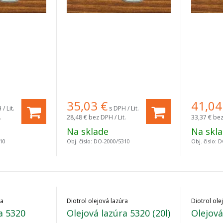
35,03
€
41,04
/ Lit.
s DPH / Lit.
.
28,48 €
bez DPH / Lit.
33,37 €
bez
Na sklade
Na skl
10
Obj. čislo:
DO-2000/5310
Obj. čislo:
D
ra
Diotrol olejová lazúra
Diotrol ole
a 5320
Olejová lazúra 5320 (20l)
Olejová