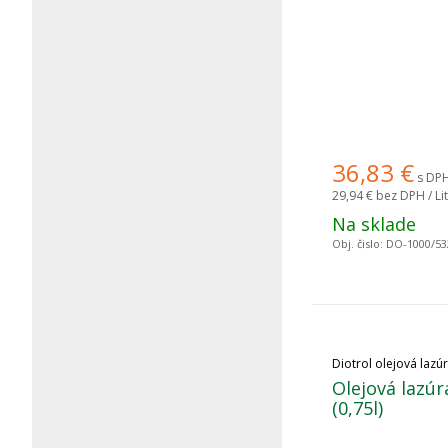
36,83
€
s DPH 
29,94 €
bez DPH / Lit
Na sklade
Obj. čislo:
DO-1000/53
Diotrol olejová lazú
Olejová lazúr
(0,75l)