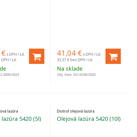
€
41,04
€
s DPH / Lit.
s DPH / Lit.
 DPH / Lit.
33,37 €
bez DPH / Lit.
ade
Na sklade
O-2000/5323
Obj. čislo:
DO-0250/5320
jová lazúra
Diotrol olejová lazúra
 lazúra 5420 (5l)
Olejová lazúra 5420 (10l)