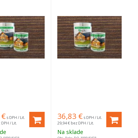
€
36,83
€
s DPH / Lit.
s DPH / Lit.
 DPH / Lit.
29,94 €
bez DPH / Lit.
ade
Na sklade
O-0500/5423
Obj. čislo:
DO-1000/5423