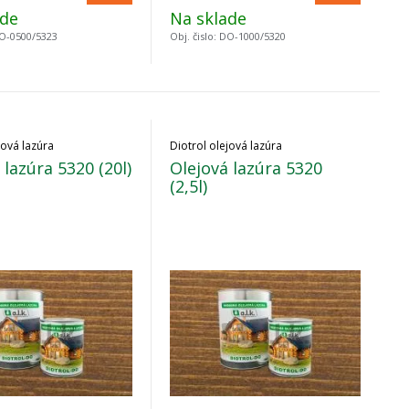
ade
Na sklade
O-0500/5323
Obj. čislo:
DO-1000/5320
jová lazúra
Diotrol olejová lazúra
 lazúra 5320 (20l)
Olejová lazúra 5320
(2,5l)