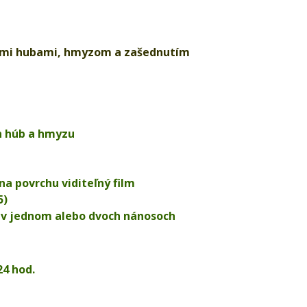
ými
hubami, hmyzom a zašednutím
ch húb a hmyzu
a povrchu viditeľný film
15)
a) v jednom alebo dvoch nánosoch
24 hod.