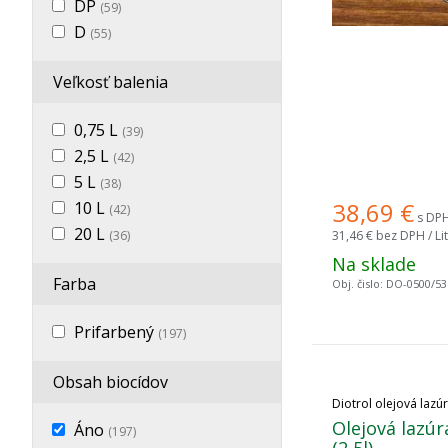
DP
(59)
D
(55)
Veľkosť balenia
0,75 L
(39)
2,5 L
(42)
5 L
(38)
38,69
€
10 L
(42)
s DPH 
20 L
31,46 €
bez DPH / Lit
(36)
Na sklade
Farba
Obj. čislo:
DO-0500/53
Prifarbený
(197)
Obsah biocídov
Diotrol olejová lazú
Olejová lazúr
Áno
(197)