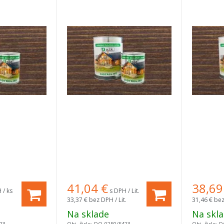
41,04
€
38,69
 / ks
s DPH / Lit.
33,37 €
bez DPH / Lit.
31,46 €
bez
Na sklade
Na skl
23
Obj. čislo:
DO-0250/5423
Obj. čislo:
D