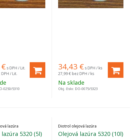
€
34,43
€
s DPH / Lit.
s DPH / ks
 DPH / Lit.
27,99 €
bez DPH / ks
ade
Na sklade
O-0250/5310
Obj. čislo:
DO-0075/5323
jová lazúra
Diotrol olejová lazúra
 lazúra 5320 (5l)
Olejová lazúra 5320 (10l)