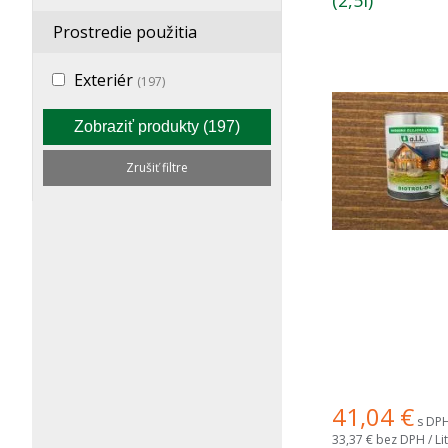
(2,5l)
Prostredie použitia
Exteriér
(197)
Zobraziť produkty
(197)
Zrušiť filtre
41,04
€
s DPH 
33,37 €
bez DPH / Lit