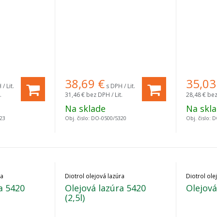
38,69
€
35,03
/ Lit.
s DPH / Lit.
.
31,46 €
bez DPH / Lit.
28,48 €
bez
Na sklade
Na skl
23
Obj. čislo:
DO-0500/5320
Obj. čislo:
D
ra
Diotrol olejová lazúra
Diotrol ole
a 5420
Olejová lazúra 5420
Olejová
(2,5l)