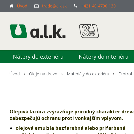
Úvod
trade@alk.sk
+421 48 4700 130
Nátery do exteriéru
Nátery do interiéru
Úvod
Oleje na drevo
Materiály do exteriéru
Diotrol
Olejová lazúra zvýrazňuje prírodný charakter dreva,
zabezpečujú ochranu proti vonkajším vplyvom.
olejová emulzia bezfarebná alebo prifarbená