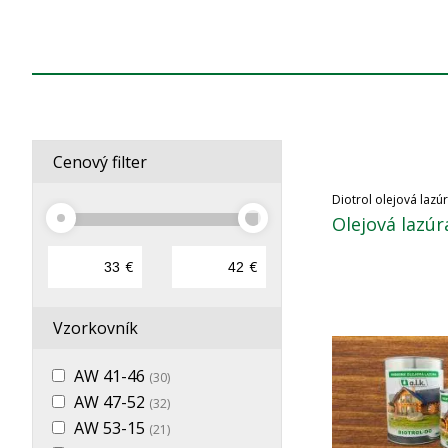
Cenový filter
Diotrol olejová lazú
Olejová lazúra
€
€
Vzorkovník
AW 41-46
(30)
AW 47-52
(32)
AW 53-15
(21)