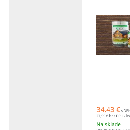
34,43
€
s DPH
27,99 €
bez DPH / ks
Na sklade
Obj. čislo:
DO-0075/54