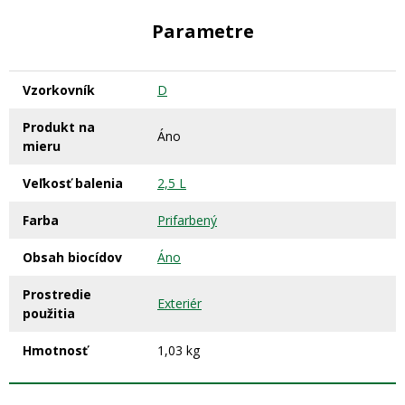
Parametre
Vzorkovník
D
Produkt na
Áno
mieru
Veľkosť balenia
2,5 L
Farba
Prifarbený
Obsah biocídov
Áno
Prostredie
Exteriér
použitia
Hmotnosť
1,03 kg