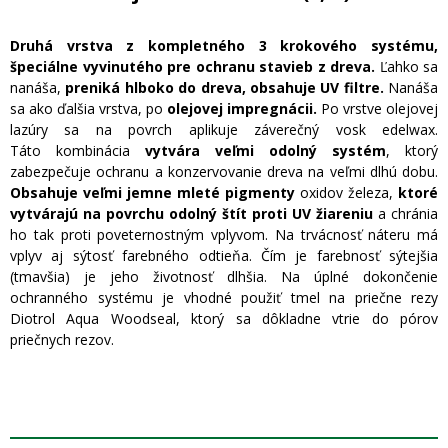
Druhá vrstva z kompletného 3 krokového systému,
špeciálne vyvinutého pre ochranu stavieb z dreva.
Ľahko sa
nanáša,
preniká hlboko do dreva, obsahuje UV filtre.
Nanáša
sa ako ďalšia vrstva, po
olejovej impregnácii.
Po vrstve olejovej
lazúry sa na povrch aplikuje záverečný vosk edelwax.
Táto kombinácia
vytvára veľmi odolný systém
, ktorý
zabezpečuje ochranu a konzervovanie dreva na veľmi dlhú dobu.
Obsahuje veľmi jemne mleté pigmenty
oxidov železa,
ktoré
vytvárajú na povrchu odolný štít proti UV žiareniu
a chránia
ho tak proti poveternostným vplyvom. Na trvácnosť náteru má
vplyv aj sýtosť farebného odtieňa. Čím je farebnosť sýtejšia
(tmavšia) je jeho životnosť dlhšia. Na úplné dokončenie
ochranného systému je vhodné použiť tmel na priečne rezy
Diotrol Aqua Woodseal, ktorý sa dôkladne vtrie do pórov
priečnych rezov.