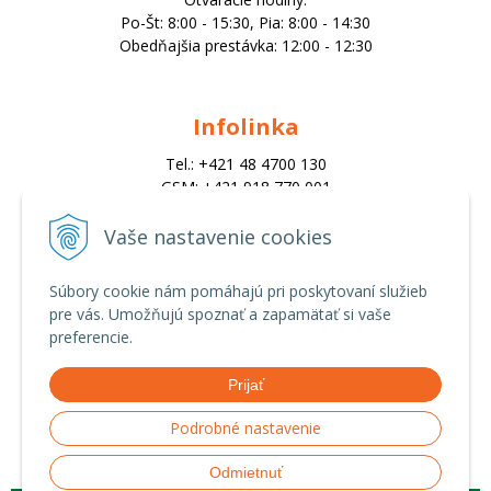
Po-Št: 8:00 - 15:30, Pia: 8:00 - 14:30
Obedňajšia prestávka: 12:00 - 12:30
Infolinka
Tel.: +421 48 4700 130
GSM: +421 918 770 001
Email:
trade@alk.sk
Vaše nastavenie cookies
objednavky@alk.sk
Súbory cookie nám pomáhajú pri poskytovaní služieb
pre vás. Umožňujú spoznať a zapamätať si vaše
Všetko o nákupe
preferencie.
Obchodné podmienky
Prijať
Ochrana osobných údajov
Možnosti platby a doprava
Podrobné nastavenie
Reklamačný poriadok
Odmietnuť