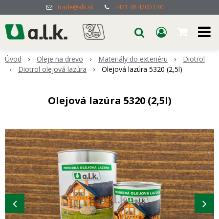
trade@alk.sk
+421 48 4700 130
Úvod
Oleje na drevo
Materiály do exteriéru
Diotrol
Diotrol olejová lazúra
Olejová lazúra 5320 (2,5l)
Olejová lazúra 5320 (2,5l)