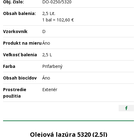
Obj. čislo:
DO-0250/5320
Obsah balenia:
2,5 Lit.
1 bal = 102,60 €
Vzorkovník
D
Produkt na mieru
Áno
Veľkosť balenia
2,5 L
Farba
Prifarbený
Obsah biocídov
Áno
Prostredie
Exteriér
použitia
Olejová lazúra 5320 (2,5l)