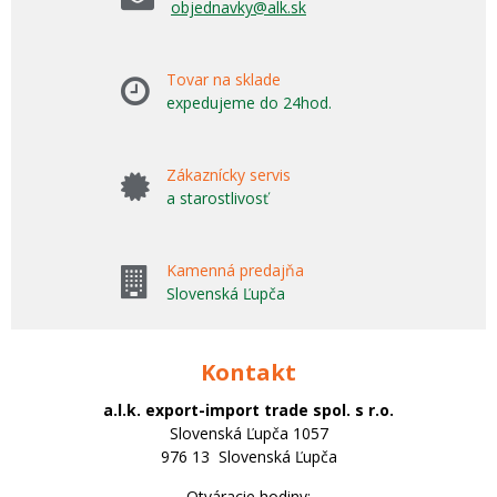
objednavky@alk.sk
Tovar na sklade
expedujeme do 24hod.
Zákaznícky servis
a starostlivosť
Kamenná predajňa
Slovenská Ľupča
Kontakt
a.l.k. export-import trade spol. s r.o.
Slovenská Ľupča 1057
976 13 Slovenská Ľupča
Otváracie hodiny: