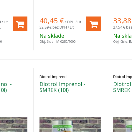
40,45
€
33,88
/ Lit.
s DPH / Lit.
.
32,89 €
bez DPH / Lit.
27,54 €
bez
Na sklade
Na skl
00
Obj. čislo:
IM-0250/1000
Obj. čislo:
I
Diotrol Imprenol
Diotrol Im
nol -
Diotrol Imprenol -
Diotrol
0l)
SMREK (10l)
SMREK (