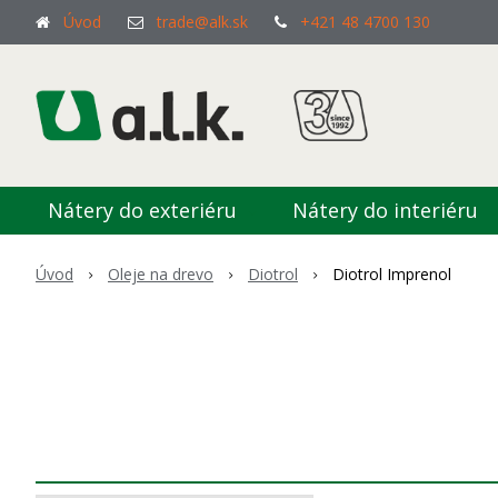
Úvod
trade@alk.sk
+421 48 4700 130
Nátery do exteriéru
Nátery do interiéru
Úvod
Oleje na drevo
Diotrol
Diotrol Imprenol