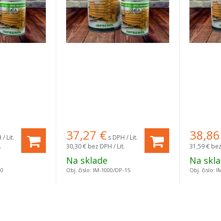
37,27
€
38,86
/ Lit.
s DPH / Lit.
.
30,30 €
bez DPH / Lit.
31,59 €
bez
Na sklade
Na skl
00
Obj. čislo:
IM-1000/DP-15
Obj. čislo:
I