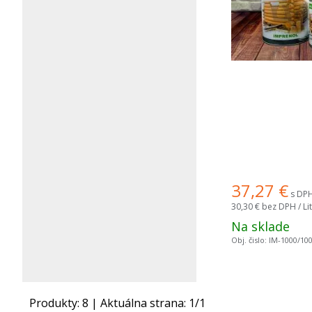
37,27
€
s DPH 
30,30 €
bez DPH / Lit
Na sklade
Obj. čislo:
IM-1000/10
Produkty:
8
| Aktuálna strana:
1
/
1