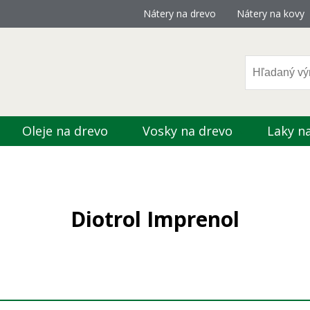
Nátery na drevo
Nátery na kovy
Oleje na drevo
Vosky na drevo
Laky n
Diotrol Imprenol