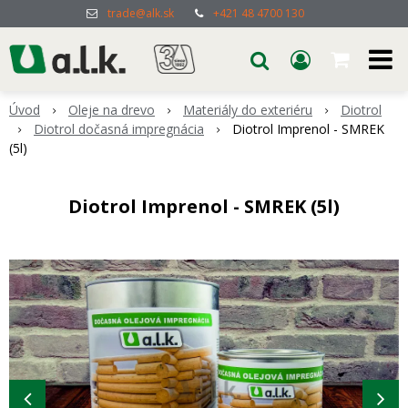
trade@alk.sk
+421 48 4700 130
Úvod
Oleje na drevo
Materiály do exteriéru
Diotrol
Diotrol dočasná impregnácia
Diotrol Imprenol - SMREK
(5l)
Diotrol Imprenol - SMREK (5l)