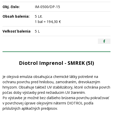
Obj. čislo:
IM-0500/DP-15
Obsah balenia:
5 Lit.
1 bal = 194,30 €
Veľkosť balenia
5 L
Diotrol Imprenol - SMREK (5l)
Je olejová emulzia obsahujúca chemické látky potrebné na
ochranu povrchu pred hnilobou, zamodraním, drevokazným
hmyzom. Obsahuje taktiež UV stabilizátory, ktoré ochránia povrch
počas doby výstavby pred nežiaducim UV žiarením.
Po výstavbe je možné bez ďalšieho brúsenia povrchu pokračovať
v povrchovej úprave olejovými nátermi DIOTROL podľa
príslušných aplikačných predpisov.