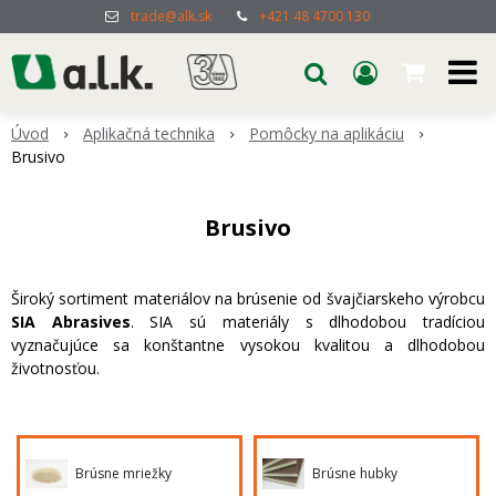
trade@alk.sk
+421 48 4700 130
Úvod
Aplikačná technika
Pomôcky na aplikáciu
Brusivo
Brusivo
Široký sortiment materiálov na brúsenie od švajčiarskeho výrobcu
SIA Abrasives
. SIA sú materiály s dlhodobou tradíciou
vyznačujúce sa konštantne vysokou kvalitou a dlhodobou
životnosťou.
Brúsne mriežky
Brúsne hubky