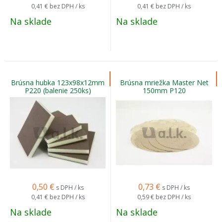
0,41 €
bez DPH / ks
0,41 €
bez DPH / ks
Na sklade
Na sklade
Brúsna hubka 123x98x12mm
Brúsna mriežka Master Net
P220 (balenie 250ks)
150mm P120
0,50
€
0,73
€
s DPH / ks
s DPH / ks
0,41 €
bez DPH / ks
0,59 €
bez DPH / ks
Na sklade
Na sklade