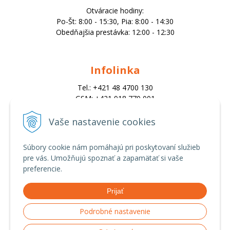
Otváracie hodiny:
Po-Št: 8:00 - 15:30, Pia: 8:00 - 14:30
Obedňajšia prestávka: 12:00 - 12:30
Infolinka
Tel.: +421 48 4700 130
GSM: +421 918 770 001
Email:
trade@alk.sk
Vaše nastavenie cookies
objednavky@alk.sk
Súbory cookie nám pomáhajú pri poskytovaní služieb
pre vás. Umožňujú spoznať a zapamätať si vaše
Všetko o nákupe
preferencie.
Obchodné podmienky
Prijať
Ochrana osobných údajov
Možnosti platby a doprava
Podrobné nastavenie
Reklamačný poriadok