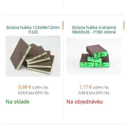
Brúsna hubka 123x98x12mm
Brúsna hubka 4-stranná
P220
98x69x26 - P180 zelená
0,68
€
1,17
€
s DPH / ks
s DPH / ks
0,56 €
bez DPH / ks
0,95 €
bez DPH / ks
Na sklade
Na objednávku