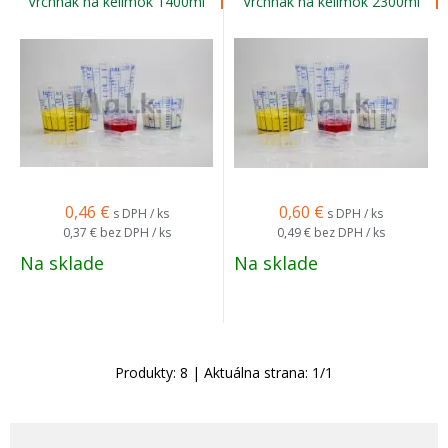
Vrchnák na kelímok 1400ml
Vrchnák na kelímok 2300ml
0,46
€
0,60
€
s DPH / ks
s DPH / ks
0,37 €
bez DPH / ks
0,49 €
bez DPH / ks
Na sklade
Na sklade
Produkty:
8
| Aktuálna strana:
1
/
1