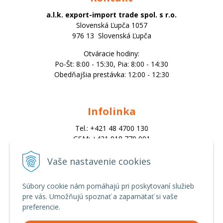
a.l.k. export-import trade spol. s r.o.
Slovenská Ľupča 1057
976 13 Slovenská Ľupča
Otváracie hodiny:
Po-Št: 8:00 - 15:30, Pia: 8:00 - 14:30
Obedňajšia prestávka: 12:00 - 12:30
Infolinka
Tel.: +421 48 4700 130
GSM: +421 918 770 001
Email:
trade@alk.sk
Vaše nastavenie cookies
objednavky@alk.sk
Súbory cookie nám pomáhajú pri poskytovaní služieb
pre vás. Umožňujú spoznať a zapamätať si vaše
Všetko o nákupe
preferencie.