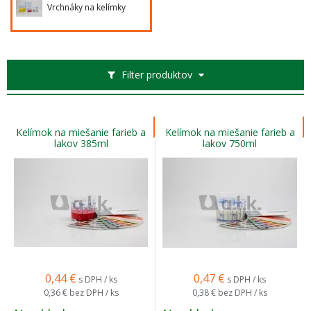
Vrchnáky na kelímky
Filter produktov
Kelímok na miešanie farieb a
Kelímok na miešanie farieb a
lakov 385ml
lakov 750ml
0,44
€
0,47
€
s DPH / ks
s DPH / ks
0,36 €
bez DPH / ks
0,38 €
bez DPH / ks