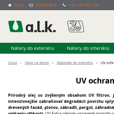
Úvod
trade@alk.sk
+421 48 4700 130
Nátery do exteriéru
Nátery do interiéru
Úvod
Oleje na drevo
Materiály do exteriéru
UV ochr
UV ochrann
Prírodný olej so zvýšeným obsahom UV filtrov, 
intenzívnejšie zabraňovať degradácii povrchu vply
drevených fasád, plotov, zábradlí, pergol, záhradné
vnikaniu vlhkosti
. UV Extra olejom upravené povrchy d