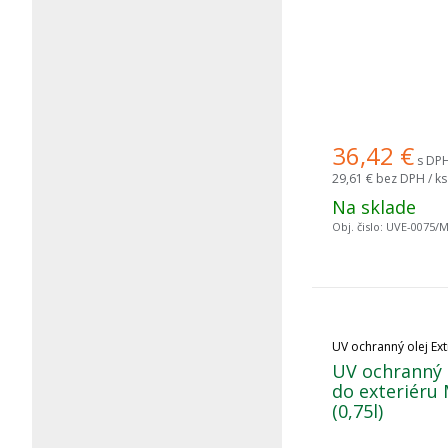
36,42
€
s DPH
29,61 €
bez DPH / ks
Na sklade
Obj. čislo:
UVE-0075/
UV ochranný olej Ext
UV ochranný o
do exteriéru
(0,75l)