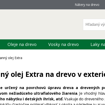
Nátery na drevo
Oleje na drevo
Vosky na drevo
Laky n
anný olej Extra
ý olej Extra na drevo v exterié
je určený na povrchovú úpravu dreva a drevených po
vom nežiadúceho ultrafialového žiarenia
. Je vhodný hl
ho nábytku i detských ihrísk, atď.
Vsakuje do dreveného 
okážu čiastočne prijímať vlhkosť z okolia a následne ju aj