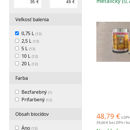
metalický (0,7
€
€
Veľkosť balenia
0,75 L
(13)
2,5 L
(13)
5 L
(13)
10 L
(12)
20 L
(12)
Farba
Bezfarebný
(1)
Prifarbený
(12)
Obsah biocídov
48,79
€
s DPH
39,66 €
bez DPH / ks
Áno
(13)