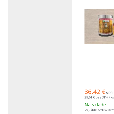
36,42
€
s DPH
29,61 €
bez DPH / ks
Na sklade
Obj. čislo:
UVE-0075/