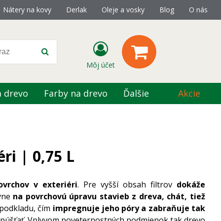
Nátery na kovy
Derlak
Oleje a vosky
Blog
O nás
Môj účet
a drevo
Farby na drevo
Ďalšie
Akcie
ri | 0,75 L
vrchov v exteriéri
. Pre vyšší obsah filtrov
dokáže
avne
na povrchovú úpravu stavieb z dreva, chát, tiež
podkladu, čím
impregnuje jeho póry a zabraňuje tak
 vypúšťať. Vplyvom poveternostných podmienok tak drevo