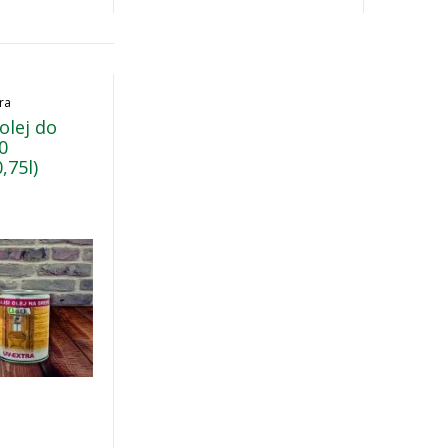
ra
olej do
0
,75l)