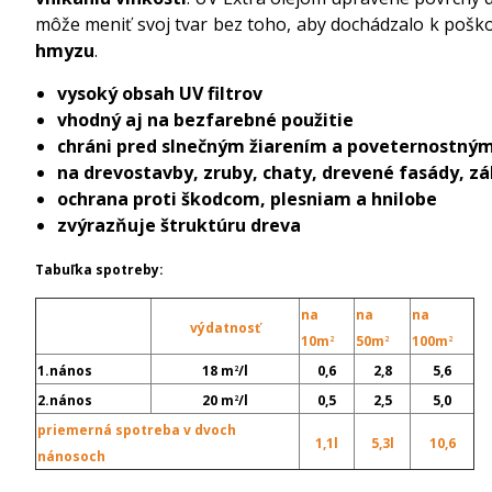
môže meniť svoj tvar bez toho, aby dochádzalo k pošk
hmyzu
.
vysoký obsah UV filtrov
vhodný aj na bezfarebné použitie
chráni pred slnečným žiarením a poveternostným
na drevostavby, zruby, chaty, drevené fasády, zá
ochrana proti škodcom, plesniam a hnilobe
zvýrazňuje štruktúru dreva
Tabuľka spotreby:
na
na
na
výdatnosť
10m
50m
100m
2
2
2
1.nános
18 m
/l
0,6
2,8
5,6
2
2.nános
20 m
/l
0,5
2,5
5,0
2
priemerná spotreba v dvoch
1,1l
5,3l
10,6
nánosoch