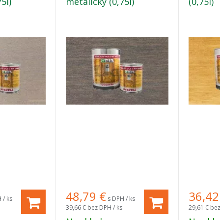
5l)
metalický (0,75l)
(0,75l)
48,79
€
36,42
 / ks
s DPH / ks
39,66 €
bez DPH / ks
29,61 €
bez