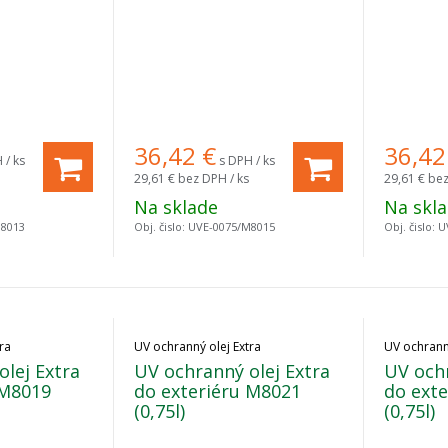
36,42
€
36,42
 / ks
s DPH / ks
29,61 €
bez DPH / ks
29,61 €
bez
Na sklade
Na skl
M8013
Obj. čislo:
UVE-0075/M8015
Obj. čislo:
U
ra
UV ochranný olej Extra
UV ochranný
lej Extra
UV ochranný olej Extra
UV ochr
 M8019
do exteriéru M8021
do ext
(0,75l)
(0,75l)