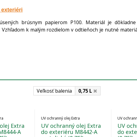
exteriéri
rúsených brúsnym papierom P100. Materiál je dôkladne
 Vzhľadom k malým rozdielom v odtieňoch je nutné materiál 
Veľkosť balenia
0,75 L
ra
UV ochranný olej Extra
UV ochranný
lej Extra
UV ochranný olej Extra
UV ochr
 M8444-A
do exteriéru M8442-A
do ext