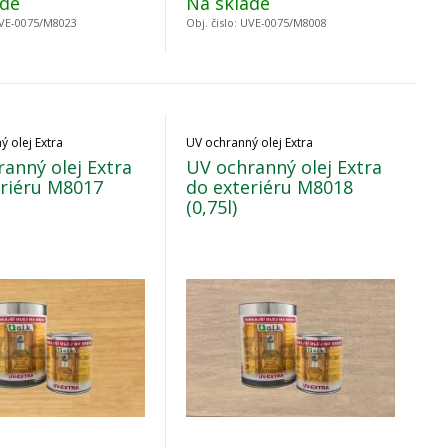
ade
Na sklade
VE-0075/M8023
Obj. čislo:
UVE-0075/M8008
 olej Extra
UV ochranný olej Extra
anný olej Extra
UV ochranný olej Extra
eriéru M8017
do exteriéru M8018
(0,75l)