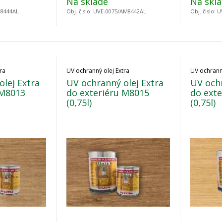
Na sklade
Na skl
M8444AL
Obj. čislo:
UVE-0075/AM8442AL
Obj. čislo:
U
ra
UV ochranný olej Extra
UV ochranný
lej Extra
UV ochranný olej Extra
UV ochr
 M8013
do exteriéru M8015
do ext
(0,75l)
(0,75l)