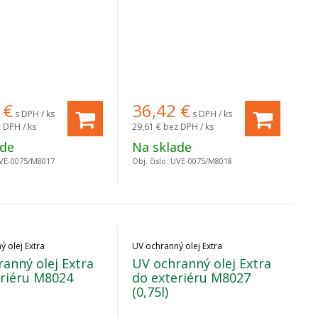
€
36,42
€
s DPH / ks
s DPH / ks
 DPH / ks
29,61 €
bez DPH / ks
ade
Na sklade
VE-0075/M8017
Obj. čislo:
UVE-0075/M8018
 olej Extra
UV ochranný olej Extra
anný olej Extra
UV ochranný olej Extra
eriéru M8024
do exteriéru M8027
(0,75l)