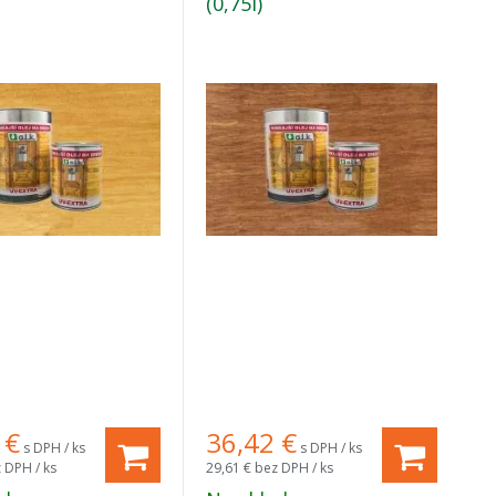
(0,75l)
€
36,42
€
s DPH / ks
s DPH / ks
 DPH / ks
29,61 €
bez DPH / ks