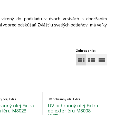
 vtrený do podkladu v dvoch vrstvách s dodržaním
vopred odskúšať! Zvlášť u svetlých odtieňov, má veľký
Zobrazenie:
 olej Extra
UV ochranný olej Extra
anný olej Extra
UV ochranný olej Extra
eriéru M8023
do exteriéru M8008