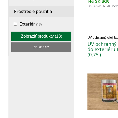
Na sklade
Obj. čislo:
UVE-0075/
Prostredie použitia
Exteriér
(13)
Zobraziť produkty
(13)
UV ochranný olej Ext
UV ochranný o
Zrušiť filtre
do exteriéru
(0,75l)