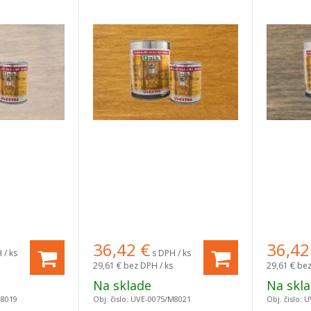
36,42
€
36,42
 / ks
s DPH / ks
29,61 €
bez DPH / ks
29,61 €
bez
Na sklade
Na skl
M8019
Obj. čislo:
UVE-0075/M8021
Obj. čislo:
U