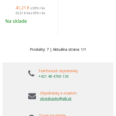
41,21
€
s DPH / ks
33,51 €
bez DPH / ks
Na sklade
Produkty:
7
| Aktuálna strana:
1
/
1
Telefonické objednávky
+421 48 4700 130
Objednávky e-mailom
objednavky@alk.sk
Tovar na sklade