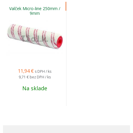
Valček Micro-line 250mm /
9mm
11,94
€
s DPH / ks
9,71 €
bez DPH / ks
Na sklade