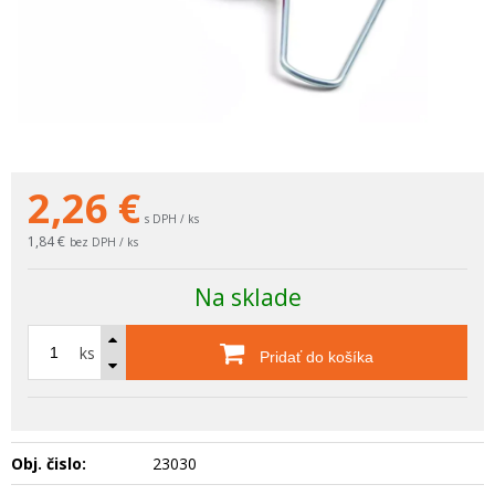
2,26
€
s DPH / ks
1,84 €
bez DPH / ks
Na sklade
ks
Pridať do košíka
Obj. čislo:
23030