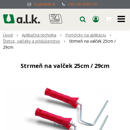
trade@alk.sk
+421 48 4700 130
Úvod
Aplikačná technika
Pomôcky na aplikáciu
Štetce, valčeky a príslušenstvo
Strmeň na valček 25cm /
29cm
Strmeň na valček 25cm / 29cm