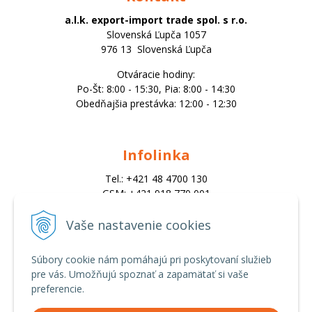
a.l.k. export-import trade spol. s r.o.
Slovenská Ľupča 1057
976 13 Slovenská Ľupča
Otváracie hodiny:
Po-Št: 8:00 - 15:30, Pia: 8:00 - 14:30
Obedňajšia prestávka: 12:00 - 12:30
Infolinka
Tel.: +421 48 4700 130
GSM: +421 918 770 001
Email:
trade@alk.sk
Vaše nastavenie cookies
objednavky@alk.sk
Súbory cookie nám pomáhajú pri poskytovaní služieb
pre vás. Umožňujú spoznať a zapamätať si vaše
Všetko o nákupe
preferencie.