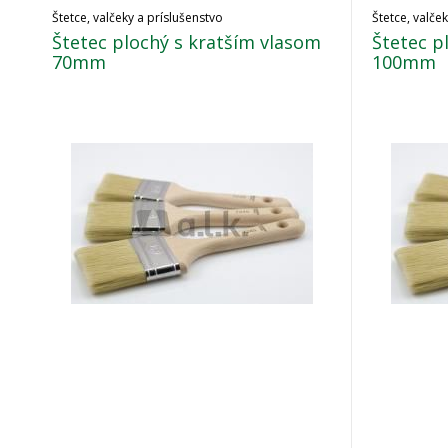
Štetce, valčeky a príslušenstvo
Štetce, valče
Štetec plochý s kratším vlasom
Štetec p
70mm
100mm