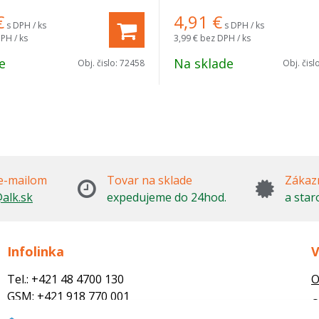
€
4,91
€
s DPH / ks
s DPH / ks
PH / ks
3,99 €
bez DPH / ks
e
Na sklade
Obj. čislo:
72458
Obj. čisl
e-mailom
Tovar na sklade
Zákazn
alk.sk
expedujeme do 24hod.
a star
Infolinka
V
Tel.: +421 48 4700 130
O
GSM: +421 918 770 001
O
Email: