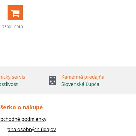
o:
75001-0010
ícky servis
Kamenná predajňa
ostlivosť
Slovenská Ľupča
šetko o nákupe
bchodné podmienky
chrana osobných údajov