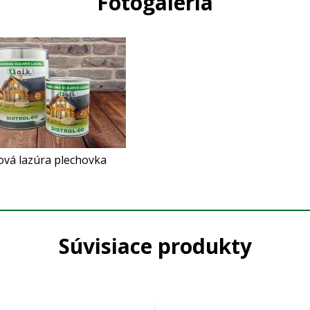
Fotogaléria
ová lazúra plechovka
Súvisiace produkty