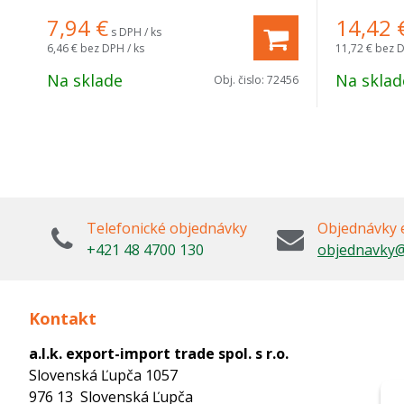
7,94
€
14,42
s DPH / ks
6,46 €
bez DPH / ks
11,72 €
bez D
Na sklade
Na sklad
Obj. čislo:
72456
Telefonické objednávky
Objednávky 
+421 48 4700 130
objednavky@
Kontakt
a.l.k. export-import trade spol. s r.o.
Slovenská Ľupča 1057
976 13 Slovenská Ľupča