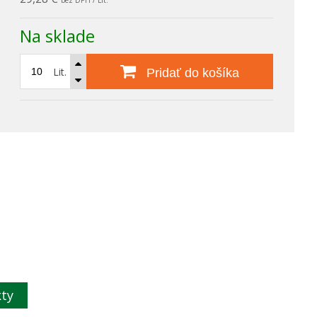
bez DPH / Lit.
Na sklade
Lit.
Pridať do košíka
kty