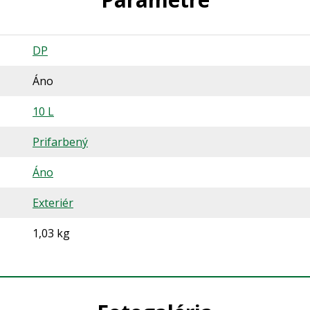
DP
Áno
10 L
Prifarbený
Áno
Exteriér
1,03 kg