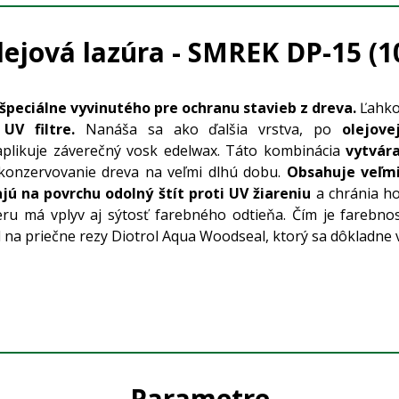
lejová lazúra - SMREK DP-15 (10
špeciálne vyvinutého pre ochranu stavieb z dreva.
Ľahk
 UV filtre.
Nanáša sa ako ďalšia vrstva, po
olejove
 aplikuje záverečný vosk edelwax. Táto kombinácia
vytvár
 konzervovanie dreva na veľmi dlhú dobu.
Obsahuje veľm
jú na povrchu odolný štít proti UV žiareniu
a chránia h
u má vplyv aj sýtosť farebného odtieňa. Čím je farebnosť 
a priečne rezy Diotrol Aqua Woodseal, ktorý sa dôkladne v
Parametre