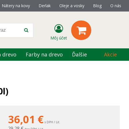
Nátery na kovy
Derlak
Oleje a vosky
Blog
O nás
Môj účet
a drevo
Farby na drevo
Ďalšie
Akcie
l)
36,01
€
s DPH / Lit.
29,28 €