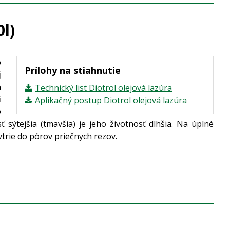
l)
o
Prílohy na stiahnutie
j
a
Technický list Diotrol olejová lazúra
i
Aplikačný postup Diotrol olejová lazúra
o
sýtejšia (tmavšia) je jeho životnosť dlhšia. Na úplné
trie do pórov priečnych rezov.