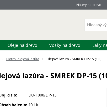
Nátery na drevo
Oleje na drevo
Vosky na drevo
Laky n
Diotrol olejová lazúra
Olejová lazúra - SMREK DP-15 (10l)
lejová lazúra - SMREK DP-15 (10
Obj. čislo:
DO-1000/DP-15
Obsah balenia:
10 Lit.