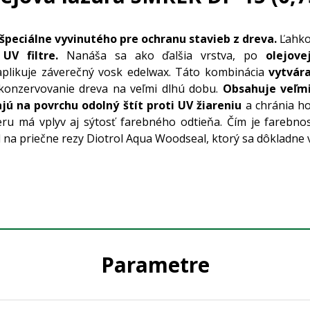
špeciálne vyvinutého pre ochranu stavieb z dreva.
Ľahk
 UV filtre.
Nanáša sa ako ďalšia vrstva, po
olejove
 aplikuje záverečný vosk edelwax. Táto kombinácia
vytvár
 konzervovanie dreva na veľmi dlhú dobu.
Obsahuje veľm
jú na povrchu odolný štít proti UV žiareniu
a chránia h
u má vplyv aj sýtosť farebného odtieňa. Čím je farebnosť 
a priečne rezy Diotrol Aqua Woodseal, ktorý sa dôkladne v
Parametre