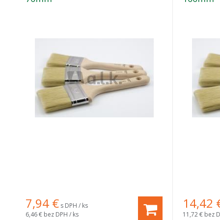
7,94
€
14,42
s DPH / ks
6,46 €
bez DPH / ks
11,72 €
bez D