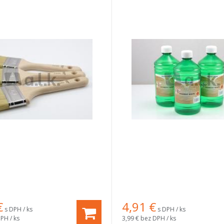
€
4,91
€
s DPH / ks
s DPH / ks
PH / ks
3,99 €
bez DPH / ks