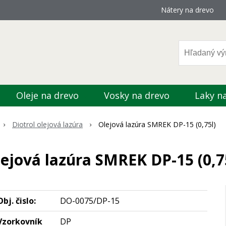
Nátery na drevo
Oleje na drevo
Vosky na drevo
Laky n
Diotrol olejová lazúra
Olejová lazúra SMREK DP-15 (0,75l)
ejová lazúra SMREK DP-15 (0,7
Obj. čislo:
DO-0075/DP-15
Vzorkovník
DP