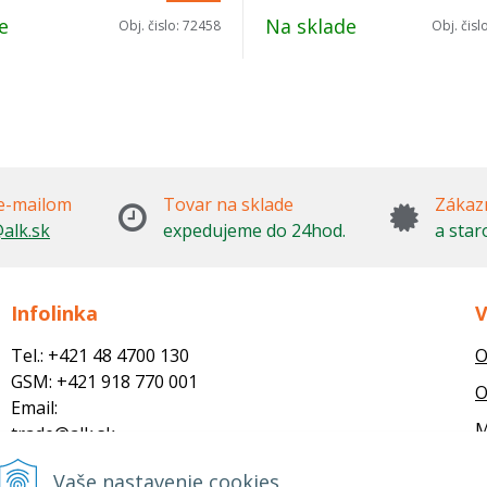
e
Na sklade
Obj. čislo:
72458
Obj. čisl
e-mailom
Tovar na sklade
Zákazn
alk.sk
expedujeme do 24hod.
a star
Infolinka
V
Tel.: +421 48 4700 130
O
GSM: +421 918 770 001
O
Email:
M
trade@alk.sk
objednavky@alk.sk
R
Vaše nastavenie cookies