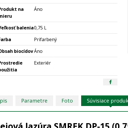
Produkt na
Áno
mieru
Veľkosť balenia
0,75 L
Farba
Prifarbený
Obsah biocídov
Áno
Prostredie
Exteriér
použitia
pis
Parametre
Foto
Súvisiace produ
ejová lazúra SMREK DP-15 (0,7