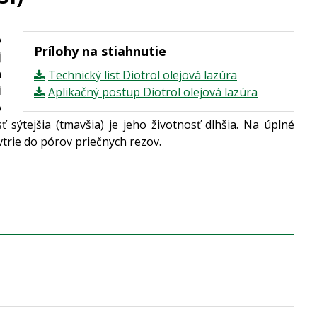
o
Prílohy na stiahnutie
j
a
Technický list Diotrol olejová lazúra
i
Aplikačný postup Diotrol olejová lazúra
o
sýtejšia (tmavšia) je jeho životnosť dlhšia. Na úplné
trie do pórov priečnych rezov.