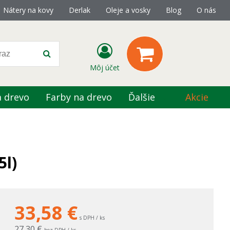
Nátery na kovy
Derlak
Oleje a vosky
Blog
O nás
Môj účet
a drevo
Farby na drevo
Ďalšie
Akcie
5l)
33,58
€
s DPH / ks
27,30 €