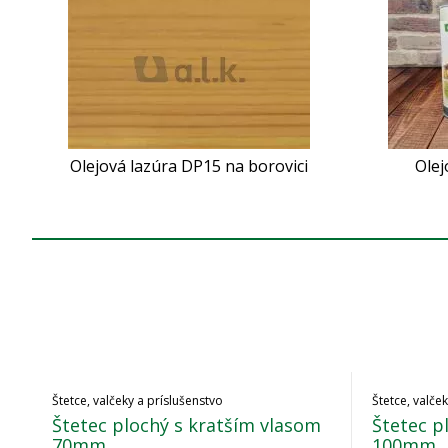
Olejová lazúra DP15 na borovici
Olej
Štetce, valčeky a príslušenstvo
Štetce, valče
Štetec plochý s kratším vlasom
Štetec p
70mm
100mm