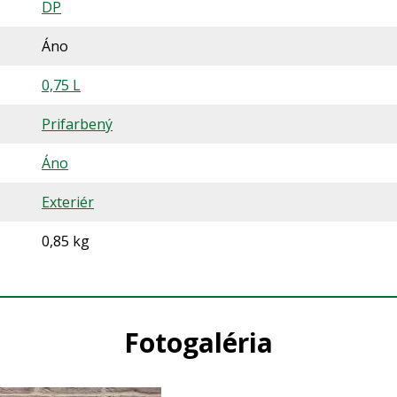
DP
Áno
0,75 L
Prifarbený
Áno
Exteriér
0,85 kg
Fotogaléria