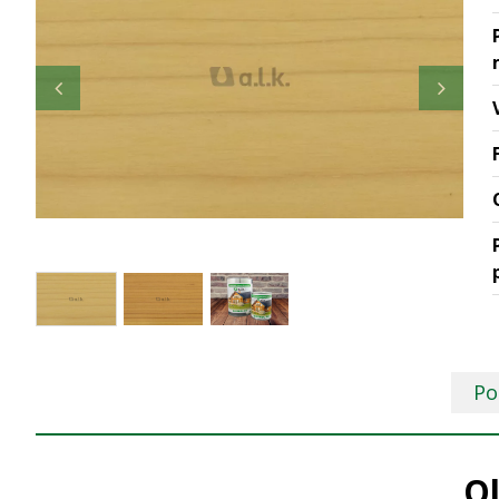
Po
Ol