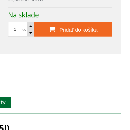
bez DPH / ks
Na sklade
ks
Pridať do košíka
kty
5l)