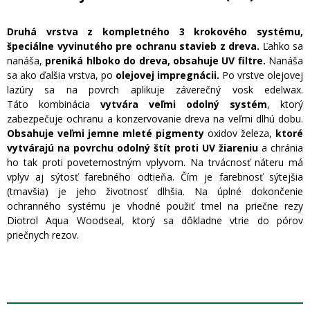
Druhá vrstva z kompletného 3 krokového systému,
špeciálne vyvinutého pre ochranu stavieb z dreva.
Ľahko sa
nanáša,
preniká hlboko do dreva, obsahuje UV filtre.
Nanáša
sa ako ďalšia vrstva, po
olejovej impregnácii.
Po vrstve olejovej
lazúry sa na povrch aplikuje záverečný vosk edelwax.
Táto kombinácia
vytvára veľmi odolný systém
, ktorý
zabezpečuje ochranu a konzervovanie dreva na veľmi dlhú dobu.
Obsahuje veľmi jemne mleté pigmenty
oxidov železa,
ktoré
vytvárajú na povrchu odolný štít proti UV žiareniu
a chránia
ho tak proti poveternostným vplyvom. Na trvácnosť náteru má
vplyv aj sýtosť farebného odtieňa. Čím je farebnosť sýtejšia
(tmavšia) je jeho životnosť dlhšia. Na úplné dokončenie
ochranného systému je vhodné použiť tmel na priečne rezy
Diotrol Aqua Woodseal, ktorý sa dôkladne vtrie do pórov
priečnych rezov.