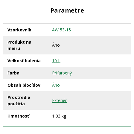
Parametre
Vzorkovník
AW 53-15
Produkt na
Áno
mieru
Veľkosť balenia
10 L
Farba
Prifarbený
Obsah biocídov
Áno
Prostredie
Exteriér
použitia
Hmotnosť
1,03 kg