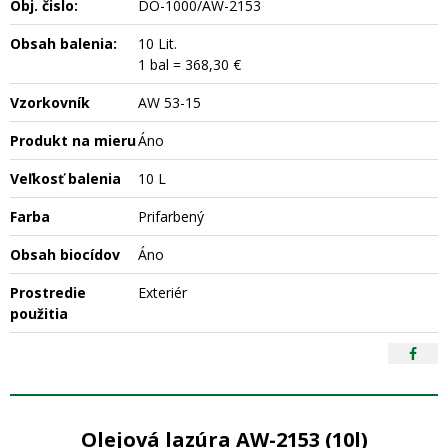
Obj. čislo:
DO-1000/AW-2153
Obsah balenia:
10 Lit.
1 bal = 368,30 €
Vzorkovník
AW 53-15
Produkt na mieru
Áno
Veľkosť balenia
10 L
Farba
Prifarbený
Obsah biocídov
Áno
Prostredie
Exteriér
použitia
Olejová lazúra AW-2153 (10l)