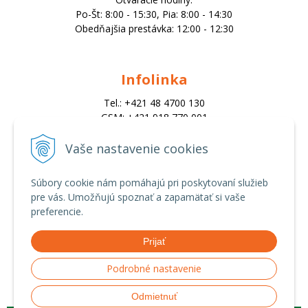
Po-Št: 8:00 - 15:30, Pia: 8:00 - 14:30
Obedňajšia prestávka: 12:00 - 12:30
Infolinka
Tel.: +421 48 4700 130
GSM: +421 918 770 001
Email:
trade@alk.sk
Vaše nastavenie cookies
objednavky@alk.sk
Súbory cookie nám pomáhajú pri poskytovaní služieb
pre vás. Umožňujú spoznať a zapamätať si vaše
Všetko o nákupe
preferencie.
Obchodné podmienky
Prijať
Ochrana osobných údajov
Možnosti platby a doprava
Podrobné nastavenie
Reklamačný poriadok
Odmietnuť