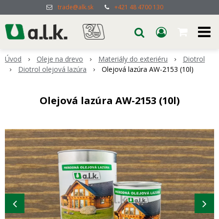
trade@alk.sk
+421 48 4700 130
Úvod
Oleje na drevo
Materiály do exteriéru
Diotrol
Diotrol olejová lazúra
Olejová lazúra AW-2153 (10l)
Olejová lazúra AW-2153 (10l)