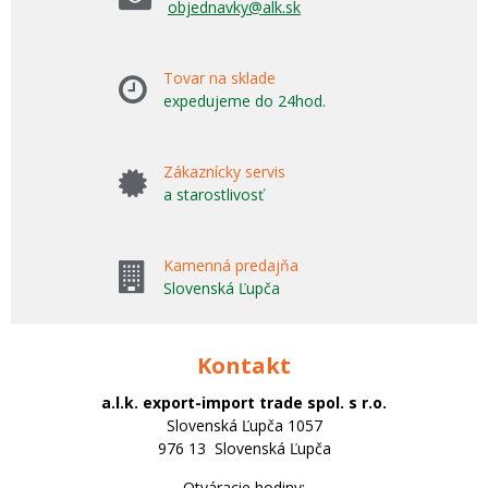
objednavky@alk.sk
Tovar na sklade
expedujeme do 24hod.
Zákaznícky servis
a starostlivosť
Kamenná predajňa
Slovenská Ľupča
Kontakt
a.l.k. export-import trade spol. s r.o.
Slovenská Ľupča 1057
976 13 Slovenská Ľupča
Otváracie hodiny: