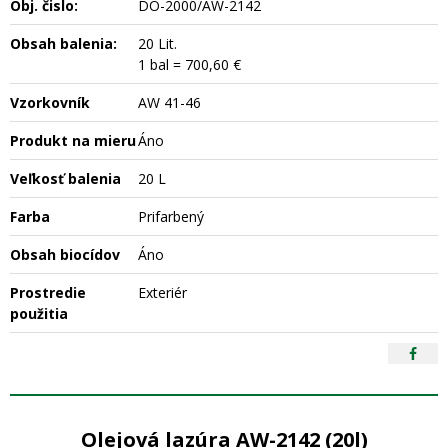
Obj. čislo:
DO-2000/AW-2142
Obsah balenia:
20 Lit.
1 bal = 700,60 €
Vzorkovník
AW 41-46
Produkt na mieru
Áno
Veľkosť balenia
20 L
Farba
Prifarbený
Obsah biocídov
Áno
Prostredie
Exteriér
použitia
Olejová lazúra AW-2142 (20l)