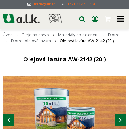
trade@alk.sk
+421 48 4700 130
Úvod
Oleje na drevo
Materiály do exteriéru
Diotrol
Diotrol olejová lazúra
Olejová lazúra AW-2142 (20l)
Olejová lazúra AW-2142 (20l)