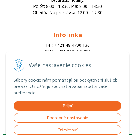
Po-Št: 8:00 - 15:30, Pia: 8:00 - 14:30
Obedňajšia prestávka: 12:00 - 12:30
Infolinka
Tel.: +421 48 4700 130
GSM: +421 918 770 001
Email:
trade@alk.sk
Vaše nastavenie cookies
objednavky@alk.sk
Súbory cookie nám pomáhajú pri poskytovaní služieb
pre vás. Umožňujú spoznať a zapamätať si vaše
Všetko o nákupe
preferencie.
Obchodné podmienky
Prijať
Ochrana osobných údajov
Možnosti platby a doprava
Podrobné nastavenie
Reklamačný poriadok
Odmietnuť