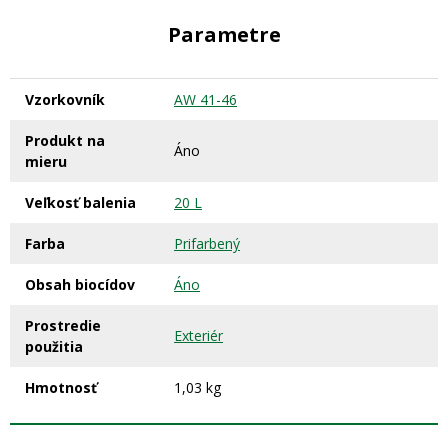
Parametre
Vzorkovník
AW 41-46
Produkt na
Áno
mieru
Veľkosť balenia
20 L
Farba
Prifarbený
Obsah biocídov
Áno
Prostredie
Exteriér
použitia
Hmotnosť
1,03 kg