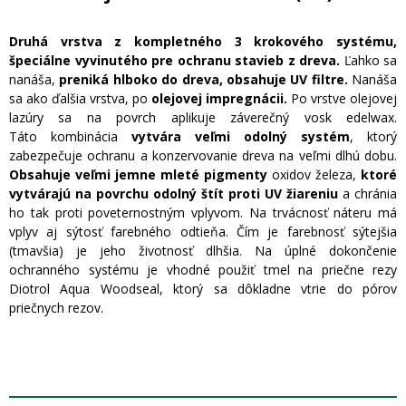
Druhá vrstva z kompletného 3 krokového systému,
špeciálne vyvinutého pre ochranu stavieb z dreva.
Ľahko sa
nanáša,
preniká hlboko do dreva, obsahuje UV filtre.
Nanáša
sa ako ďalšia vrstva, po
olejovej impregnácii.
Po vrstve olejovej
lazúry sa na povrch aplikuje záverečný vosk edelwax.
Táto kombinácia
vytvára veľmi odolný systém
, ktorý
zabezpečuje ochranu a konzervovanie dreva na veľmi dlhú dobu.
Obsahuje veľmi jemne mleté pigmenty
oxidov železa,
ktoré
vytvárajú na povrchu odolný štít proti UV žiareniu
a chránia
ho tak proti poveternostným vplyvom. Na trvácnosť náteru má
vplyv aj sýtosť farebného odtieňa. Čím je farebnosť sýtejšia
(tmavšia) je jeho životnosť dlhšia. Na úplné dokončenie
ochranného systému je vhodné použiť tmel na priečne rezy
Diotrol Aqua Woodseal, ktorý sa dôkladne vtrie do pórov
priečnych rezov.