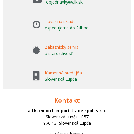
objednavky@alk.sk
Tovar na sklade
expedujeme do 24hod.
Zákaznícky servis
a starostlivosť
Kamenná predajňa
Slovenská Ľupča
Kontakt
a.l.k. export-import trade spol. s r.o.
Slovenská Ľupča 1057
976 13 Slovenská Ľupča
Otváracie hodiny: