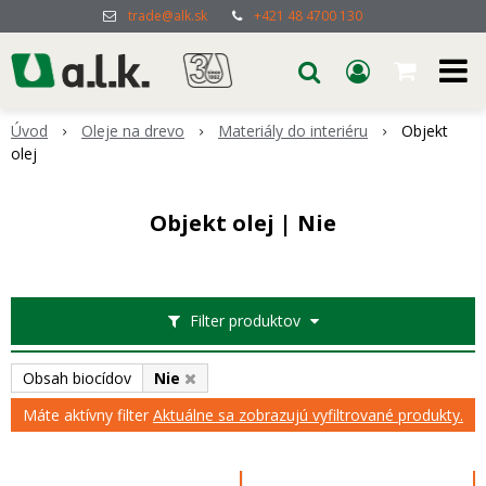
trade@alk.sk
+421 48 4700 130
Úvod
Oleje na drevo
Materiály do interiéru
Objekt
olej
Objekt olej | Nie
Filter produktov
Obsah biocídov
Nie
Máte aktívny filter
Aktuálne sa zobrazujú vyfiltrované produkty.