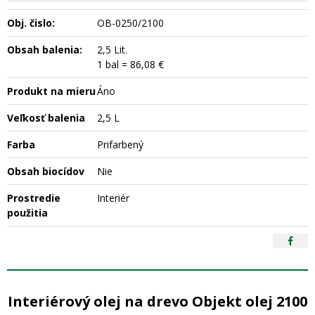
Obj. čislo:
OB-0250/2100
Obsah balenia:
2,5 Lit.
1 bal = 86,08 €
Produkt na mieru
Áno
Veľkosť balenia
2,5 L
Farba
Prifarbený
Obsah biocídov
Nie
Prostredie
Interiér
použitia
Interiérový olej na drevo Objekt olej 2100