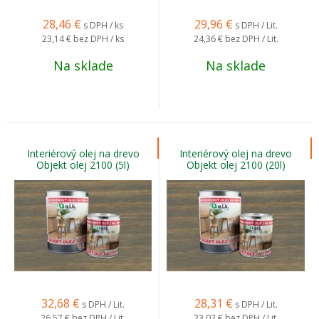
28,46
€
29,96
€
s DPH / ks
s DPH / Lit.
23,14 €
bez DPH / ks
24,36 €
bez DPH / Lit.
Na sklade
Na sklade
Interiérový olej na drevo
Interiérový olej na drevo
Objekt olej 2100 (5l)
Objekt olej 2100 (20l)
32,68
€
28,31
€
s DPH / Lit.
s DPH / Lit.
26,57 €
bez DPH / Lit.
23,02 €
bez DPH / Lit.