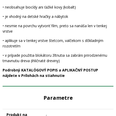
• neobsahuje biocídy ani ťažké kovy (kobalt)
• je vhodný na detské hračky a nábytok
• nesmie na povrchu vytvoriť film, preto sa nanáša len v tenkej
vrstve
• aplikuje sa v tenkej vrstve štetcom, valčekom s dôkladným
rozotretím
• v prípade použitia blokátoru žltnutia sa zabráni prirodzenému
tmavnutiu dreva (ihličnaté dreviny)
Podrobný KATALÓGOVÝ POPIS a APLIKAČNÝ POSTUP
nájdete v Prílohách na stiahnutie
Parametre
Produkt na