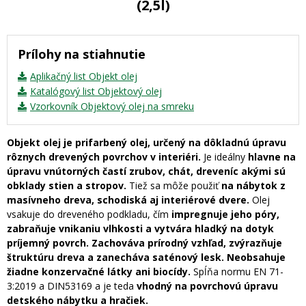
(2,5l)
Prílohy na stiahnutie
Aplikačný list Objekt olej
Katalógový list Objektový olej
Vzorkovník Objektový olej na smreku
Objekt olej je prifarbený olej, určený na dôkladnú úpravu
rôznych drevených povrchov v interiéri.
Je ideálny
hlavne na
úpravu vnútorných častí zrubov, chát, dreveníc akými sú
obklady stien a stropov.
Tiež sa môže použiť
na nábytok z
masívneho dreva, schodiská aj interiérové dvere.
Olej
vsakuje do dreveného podkladu, čím
impregnuje jeho póry,
zabraňuje vnikaniu vlhkosti a vytvára hladký na dotyk
príjemný povrch.
Zachováva prírodný vzhľad, zvýrazňuje
štruktúru dreva a zanecháva saténový lesk. Neobsahuje
žiadne konzervačné látky ani biocídy.
Spĺňa normu EN 71-
3:2019 a DIN53169 a je teda
vhodný na povrchovú úpravu
detského nábytku a hračiek.