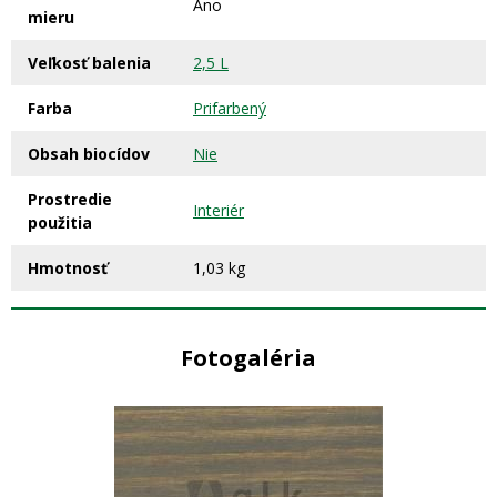
Áno
mieru
Veľkosť balenia
2,5 L
Farba
Prifarbený
Obsah biocídov
Nie
Prostredie
Interiér
použitia
Hmotnosť
1,03 kg
Fotogaléria