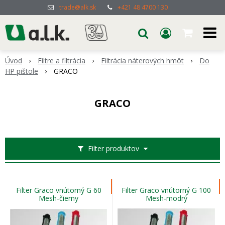
trade@alk.sk
+421 48 4700 130
Úvod
Filtre a filtrácia
Filtrácia náterových hmôt
Do
HP pištole
GRACO
GRACO
Filter produktov
Filter Graco vnútorný G 60
Filter Graco vnútorný G 100
Mesh-čierny
Mesh-modrý