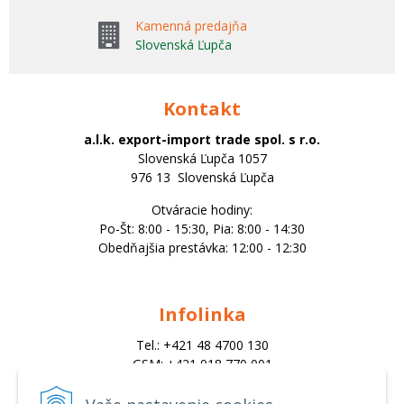
Kamenná predajňa
Slovenská Ľupča
Kontakt
a.l.k. export-import trade spol. s r.o.
Slovenská Ľupča 1057
976 13 Slovenská Ľupča
Otváracie hodiny:
Po-Št: 8:00 - 15:30, Pia: 8:00 - 14:30
Obedňajšia prestávka: 12:00 - 12:30
Infolinka
Tel.: +421 48 4700 130
GSM: +421 918 770 001
Email:
trade@alk.sk