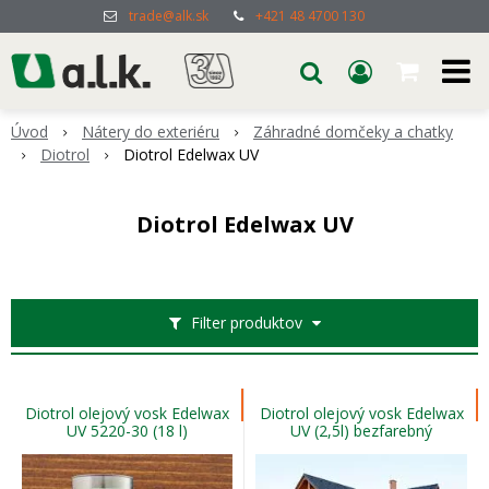
trade@alk.sk
+421 48 4700 130
Úvod
Nátery do exteriéru
Záhradné domčeky a chatky
Diotrol
Diotrol Edelwax UV
Diotrol Edelwax UV
Filter produktov
Diotrol olejový vosk Edelwax
Diotrol olejový vosk Edelwax
UV 5220-30 (18 l)
UV (2,5l) bezfarebný