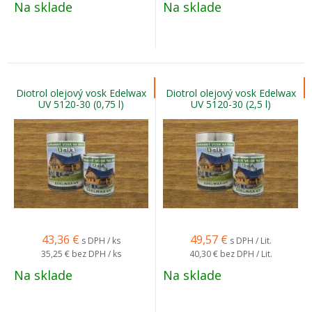
Na sklade
Na sklade
Diotrol olejový vosk Edelwax
Diotrol olejový vosk Edelwax
UV 5120-30 (0,75 l)
UV 5120-30 (2,5 l)
43,36
€
49,57
€
s DPH / ks
s DPH / Lit.
35,25 €
bez DPH / ks
40,30 €
bez DPH / Lit.
Na sklade
Na sklade