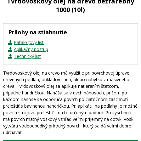
Tvrdovoskový olej na drevo bezfarebný
1000 (10l)
Prílohy na stiahnutie
Katalógový list
Aplikačný postup
Technický list
Tvrdovoskový olej na drevo má využitie pri povrchovej úprave
drevených podláh, obkladov stien, alebo nábytku z masívneho
dreva. Tvrdovoskový olej sa aplikuje natieraním štetcom,
prípadne handričkou. Nanáša sa v dvch nánosoch, pričom po
každom nánose sa odporúča povrch po čiatočnom zaschnutí
preleštiť s bavlnenou handričkou. Pri aplikácii na podlahy je možné
povrch strojovo preleštiť s na to určeným padom. Po vyschnutí
má povrch matný voskový vzhľad veľmi príjemný na dotyk. Vosk
vytvára vodeodpudivý prírodný povrch, ktorý sa dá veľmi dobre
udržiavať.