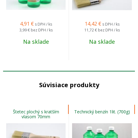
4,91
€
14,42
€
s DPH / ks
s DPH / ks
3,99 €
bez DPH / ks
11,72 €
bez DPH / ks
Na sklade
Na sklade
Súvisiace produkty
Štetec plochý s kratším
Technický benzín 1lit. (700g)
vlasom 70mm