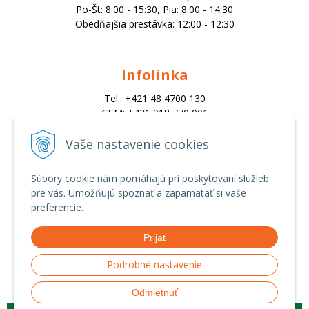
Po-Št: 8:00 - 15:30, Pia: 8:00 - 14:30
Obedňajšia prestávka: 12:00 - 12:30
Infolinka
Tel.: +421 48 4700 130
GSM: +421 918 770 001
Email:
trade@alk.sk
Vaše nastavenie cookies
objednavky@alk.sk
Súbory cookie nám pomáhajú pri poskytovaní služieb
pre vás. Umožňujú spoznať a zapamätať si vaše
Všetko o nákupe
preferencie.
Obchodné podmienky
Prijať
Ochrana osobných údajov
Možnosti platby a doprava
Podrobné nastavenie
Reklamačný poriadok
Odmietnuť