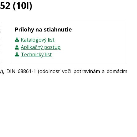
52 (10l)
a
Prílohy na stiahnutie
a
e
Katalógový list
,
Aplikačný postup
e
Technický list
,
í
, DIN 68861-1 (odolnosť voči potravinám a domácim