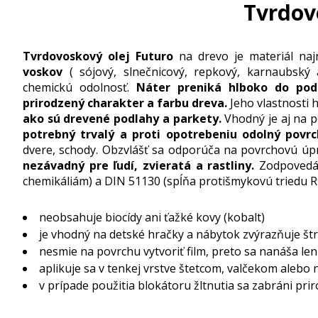
Tvrdovo
Tvrdovoskový olej Futuro
na drevo je materiál naj
voskov
( sójový, slnečnicový, repkový, karnaubský 
chemickú odolnosť.
Náter preniká hlboko do pod
prirodzený charakter a farbu dreva.
Jeho vlastnosti
ako sú drevené podlahy a parkety.
Vhodný je aj na 
potrebný trvalý a proti opotrebeniu odolný povr
dvere, schody. Obzvlášť sa odporúča na povrchovú úpr
nezávadný pre ľudí, zvieratá a rastliny.
Zodpovedá 
chemikáliám) a DIN 51130 (spĺňa protišmykovú triedu R
neobsahuje biocídy ani ťažké kovy (kobalt)
je vhodný na detské hračky a nábytok zvýrazňuje š
nesmie na povrchu vytvoriť film, preto sa nanáša len
aplikuje sa v tenkej vrstve štetcom, valčekom alebo
v prípade použitia blokátoru žltnutia sa zabráni pri