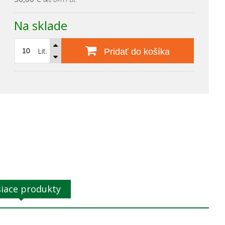
bez DPH / Lit.
Na sklade
Lit.
Pridať do košíka
siace produkty