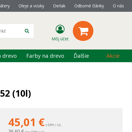
átery
Oleje a vosky
Derlak
Odborné články
O nás
Môj účet
a drevo
Farby na drevo
Ďalšie
Akcie
52 (10l)
45,01
€
s DPH / Lit.
36,60 €