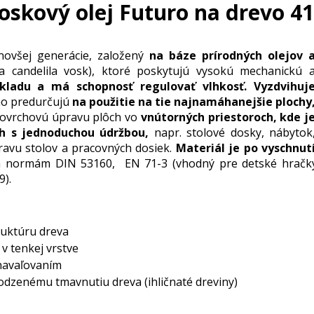
skový olej Futuro na drevo 41
novšej generácie, založený
na báze prírodných olejov 
a candelila vosk), ktoré poskytujú vysokú mechanickú 
kladu a má schopnosť regulovať vlhkosť.
Vyzdvihuj
 ho predurčujú
na použitie na tie najnamáhanejšie plochy
povrchovú úpravu plôch vo
vnútorných priestoroch, kde j
ch s jednoduchou údržbou,
napr. stolové dosky, nábytok
avu stolov a pracovných dosiek.
Materiál je po vyschnut
normám DIN 53160, EN 71-3 (vhodný pre detské hračky)
9).
truktúru dreva
 v tenkej vrstve
 navaľovaním
rodzenému tmavnutiu dreva (ihličnaté dreviny)