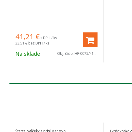
41,21
€
s DPH / ks
33,51 €
bez DPH / ks
Na sklade
Obj. čislo:
HF-0075/4152
Štetce, valčeky a príslušenstvo
Tvrdovoskový