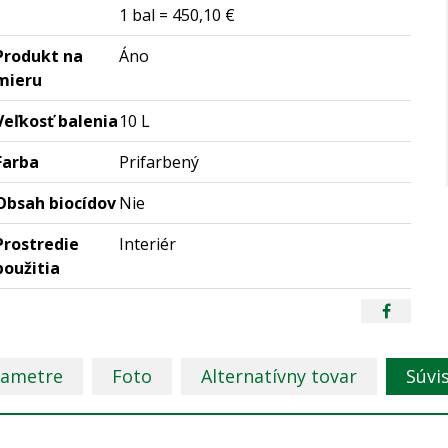
1 bal = 450,10 €
Produkt na
Áno
mieru
Veľkosť balenia
10 L
Farba
Prifarbený
Obsah biocídov
Nie
Prostredie
Interiér
použitia
rametre
Foto
Alternatívny tovar
Súvi