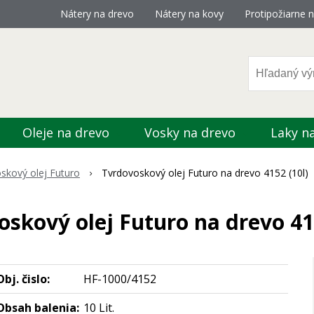
Nátery na drevo
Nátery na kovy
Protipožiarne n
Oleje na drevo
Vosky na drevo
Laky n
skový olej Futuro
Tvrdovoskový olej Futuro na drevo 4152 (10l)
skový olej Futuro na drevo 41
Obj. čislo:
HF-1000/4152
Obsah balenia:
10 Lit.