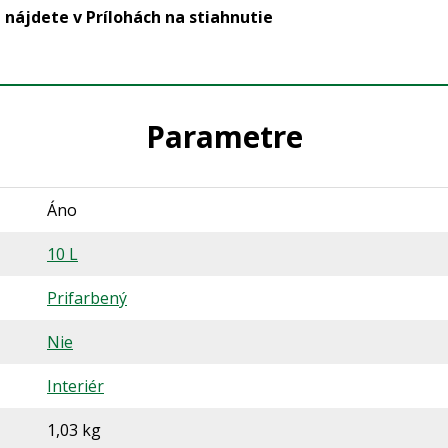
jdete v Prílohách na stiahnutie
Parametre
Áno
10 L
Prifarbený
Nie
Interiér
1,03 kg