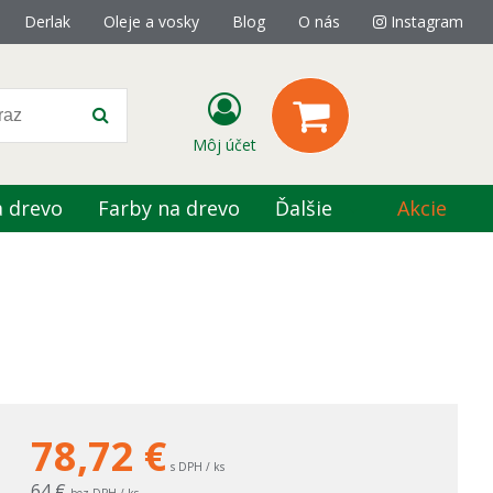
Derlak
Oleje a vosky
Blog
O nás
Instagram
Môj účet
a drevo
Farby na drevo
Ďalšie
Akcie
78,72
€
s DPH / ks
64 €