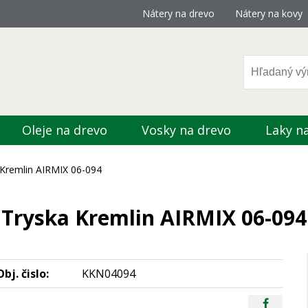
Nátery na drevo
Nátery na kovy
Oleje na drevo
Vosky na drevo
Laky n
 Kremlin AIRMIX 06-094
Tryska Kremlin AIRMIX 06-094
Obj. čislo:
KKN04094