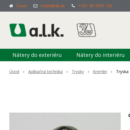
Úvod
trade@alk.sk
+421 48 4700 130
Nátery do exteriéru
Nátery do interiéru
Úvod
Aplikačná technika
Trysky
Kremlin
Tryska