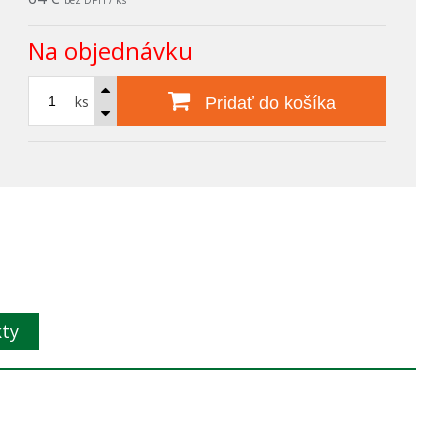
bez DPH / ks
Na objednávku
ks
Pridať do košíka
kty