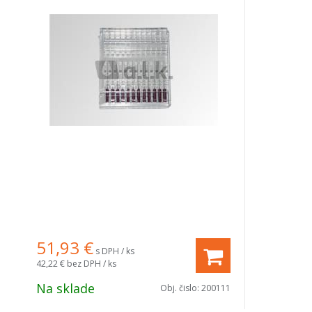
51,93
€
s DPH / ks
42,22 €
bez DPH / ks
Na sklade
Obj. čislo:
200111