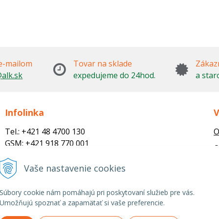
e-mailom
Tovar na sklade
Zákazn
alk.sk
expedujeme do 24hod.
a star
Infolinka
V
Tel.: +421 48 4700 130
O
GSM: +421 918 770 001
O
Email:
M
trade@alk.sk
Vaše nastavenie cookies
objednavky@alk.sk
R
Súbory cookie nám pomáhajú pri poskytovaní služieb pre vás.
Umožňujú spoznať a zapamätať si vaše preferencie.