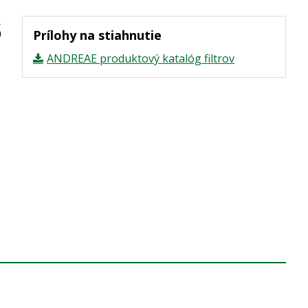
,
m
Prílohy na stiahnutie
ANDREAE produktový katalóg filtrov