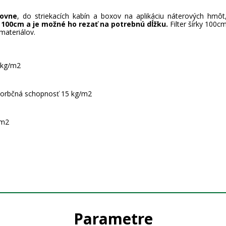
kovne
, do striekacích kabín a boxov na aplikáciu náterových hmôt
a 100cm a je možné ho rezať na potrebnú dĺžku.
Filter šírky 100c
materiálov.
 kg/m2
bsorbčná schopnosť 15 kg/m2
/m2
Parametre