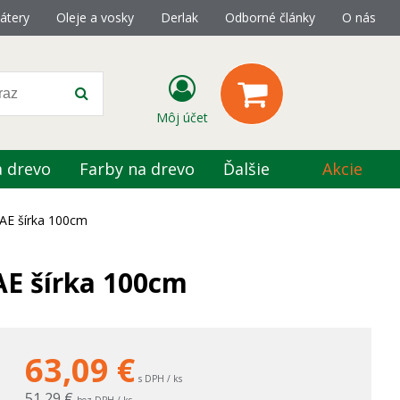
átery
Oleje a vosky
Derlak
Odborné články
O nás
Môj účet
a drevo
Farby na drevo
Ďalšie
Akcie
EAE šírka 100cm
AE šírka 100cm
63,09
€
s DPH / ks
51,29 €