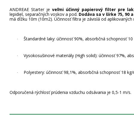
ANDREAE Starter je
veľmi účinný papierový filter pre la
lepidiel, separačných voskov a pod.
Dodáva sa v šírke 75, 90 
má dĺžku 10m (10m2). Účinnosť filtra je závislá od aplikovaných 
Štandardné laky: účinnosť 90%, absorbčná schopnosť 10
·
Vysokosušinové materiály (High solid): účinnosť 97%, a
·
Polyestery: účinnosť 98,1%, absorbčná schopnosť 18 kg
·
Odporučená rýchlosť prúdenia vzduchu odsávania je 0,5-1 m/s.