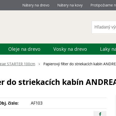
Nátery na drevo
Nátery na kovy
Protipožiarne n
Oleje na drevo
Vosky na drevo
Laky n
reae STARTER 100cm
Papierový filter do striekacích kabín ANDR
ter do striekacích kabín ANDRE
Obj. čislo:
AF103