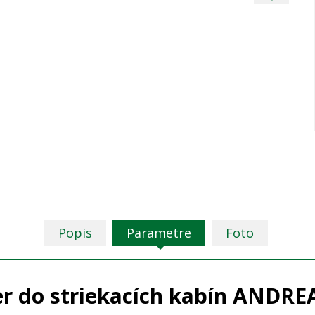
Popis
Parametre
Foto
ter do striekacích kabín ANDRE