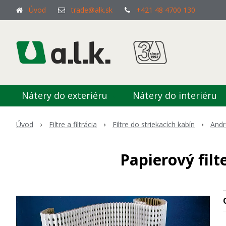
Úvod
trade@alk.sk
+421 48 4700 130
Nátery do exteriéru
Nátery do interiéru
Úvod
Filtre a filtrácia
Filtre do striekacích kabín
And
Papierový fil