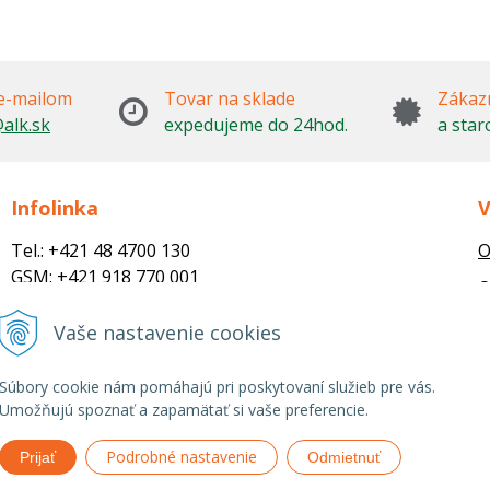
e-mailom
Tovar na sklade
Zákazn
alk.sk
expedujeme do 24hod.
a star
Infolinka
V
Tel.: +421 48 4700 130
O
GSM: +421 918 770 001
O
Email:
M
trade@alk.sk
Vaše nastavenie cookies
objednavky@alk.sk
R
Súbory cookie nám pomáhajú pri poskytovaní služieb pre vás.
Umožňujú spoznať a zapamätať si vaše preferencie.
Podrobné nastavenie
Prijať
Odmietnuť