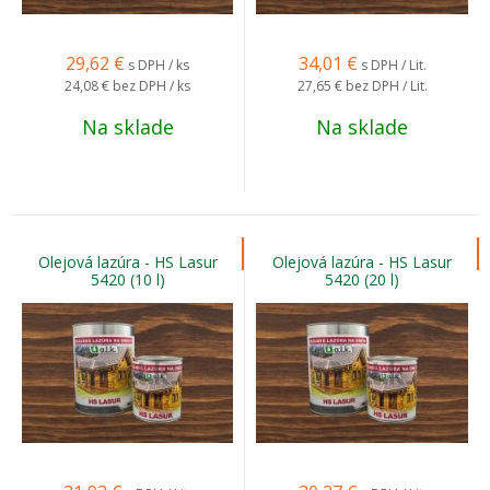
29,62
€
34,01
€
s DPH / ks
s DPH / Lit.
24,08 €
bez DPH / ks
27,65 €
bez DPH / Lit.
Na sklade
Na sklade
Olejová lazúra - HS Lasur
Olejová lazúra - HS Lasur
5420 (10 l)
5420 (20 l)