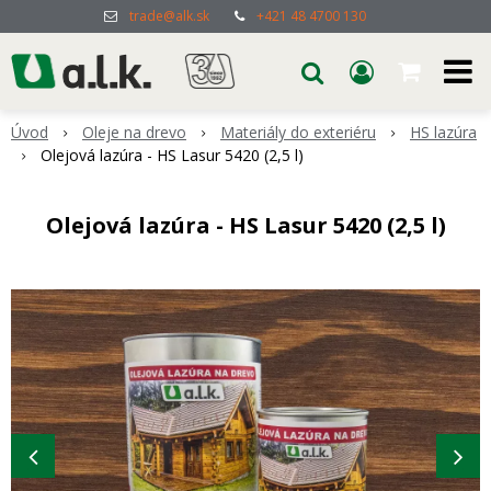
trade@alk.sk
+421 48 4700 130
Úvod
Oleje na drevo
Materiály do exteriéru
HS lazúra
Olejová lazúra - HS Lasur 5420 (2,5 l)
Olejová lazúra - HS Lasur 5420 (2,5 l)