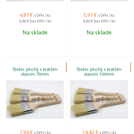
4,87
€
5,91
€
s DPH / ks
s DPH / ks
3,96 €
bez DPH / ks
4,80 €
bez DPH / ks
Na sklade
Na sklade
Štetec plochý s kratším
Štetec plochý s kratším
vlasom 70mm
vlasom 100mm
7,94
€
14,42
€
s DPH / ks
s DPH / ks