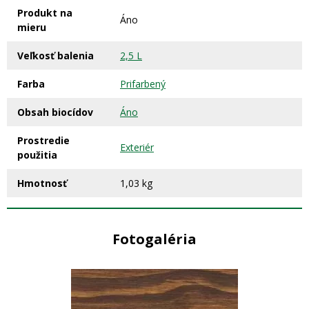
Produkt na
Áno
mieru
Veľkosť balenia
2,5 L
Farba
Prifarbený
Obsah biocídov
Áno
Prostredie
Exteriér
použitia
Hmotnosť
1,03 kg
Fotogaléria