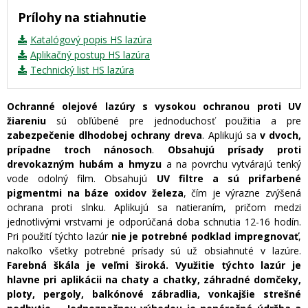
Prílohy na stiahnutie
Katalógový popis HS lazúra
Aplikačný postup HS lazúra
Technický list HS lazúra
Ochranné olejové lazúry s vysokou ochranou proti UV
žiareniu
sú obľúbené pre jednoduchosť použitia a pre
zabezpečenie dlhodobej ochrany dreva
. Aplikujú sa
v dvoch,
prípadne troch nánosoch
.
Obsahujú prísady proti
drevokazným hubám a hmyzu
a na povrchu vytvárajú tenký
vode odolný film. Obsahujú
UV filtre a sú prifarbené
pigmentmi na báze oxidov železa
, čím je výrazne zvýšená
ochrana proti slnku. Aplikujú sa natieraním, pričom medzi
jednotlivými vrstvami je odporúčaná doba schnutia 12-16 hodín.
Pri použití týchto lazúr
nie je potrebné podklad impregnovať
,
nakoľko všetky potrebné prísady sú už obsiahnuté v lazúre.
Farebná škála je veľmi široká.
Využitie týchto lazúr je
hlavne pri aplikácii na chaty a chatky, záhradné domčeky,
ploty, pergoly, balkónové zábradlia, vonkajšie strešné