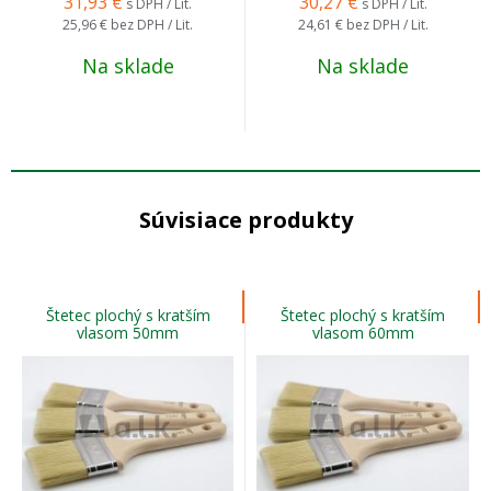
31,93
€
30,27
€
s DPH / Lit.
s DPH / Lit.
25,96 €
bez DPH / Lit.
24,61 €
bez DPH / Lit.
Na sklade
Na sklade
Súvisiace produkty
Štetec plochý s kratším
Štetec plochý s kratším
vlasom 50mm
vlasom 60mm