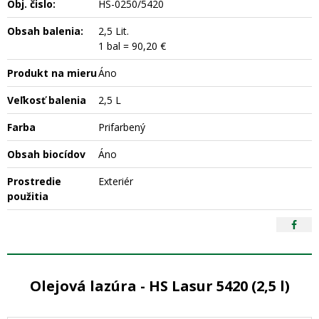
Obj. čislo:
HS-0250/5420
Obsah balenia:
2,5 Lit.
1 bal = 90,20 €
Produkt na mieru
Áno
Veľkosť balenia
2,5 L
Farba
Prifarbený
Obsah biocídov
Áno
Prostredie
Exteriér
použitia
Olejová lazúra - HS Lasur 5420 (2,5 l)