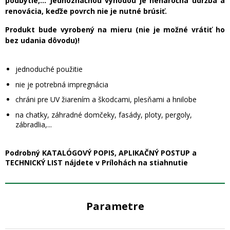
podbytie,... Jednoznačnou výhodou je nenáročná údržba a
renovácia, keďže povrch nie je nutné brúsiť.
Produkt bude vyrobený na mieru (nie je možné vrátiť ho
bez udania dôvodu)!
jednoduché použitie
nie je potrebná impregnácia
chráni pre UV žiarením a škodcami, plesňami a hnilobe
na chatky, záhradné domčeky, fasády, ploty, pergoly,
zábradlia,...
Podrobný KATALÓGOVÝ POPIS, APLIKAČNÝ POSTUP a
TECHNICKÝ LIST nájdete v Prílohách na stiahnutie
Parametre