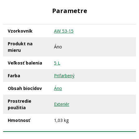
Parametre
Vzorkovník
AW 53-15
Produkt na
Áno
mieru
Veľkosť balenia
5 L
Farba
Prifarbený
Obsah biocídov
Áno
Prostredie
Exteriér
použitia
Hmotnosť
1,03 kg