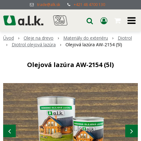
trade@alk.sk
+421 48 4700 130
Úvod
Oleje na drevo
Materiály do exteriéru
Diotrol
Diotrol olejová lazúra
Olejová lazúra AW-2154 (5l)
Olejová lazúra AW-2154 (5l)