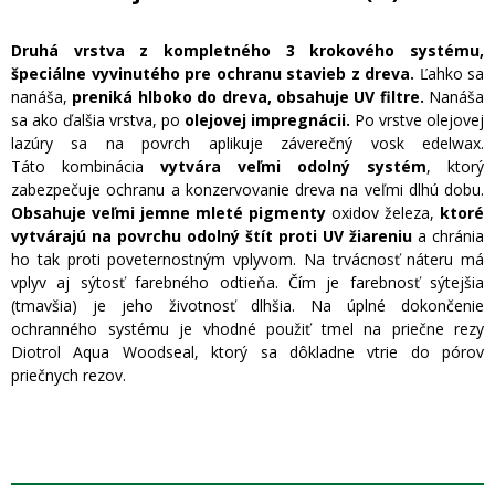
Druhá vrstva z kompletného 3 krokového systému,
špeciálne vyvinutého pre ochranu stavieb z dreva.
Ľahko sa
nanáša,
preniká hlboko do dreva, obsahuje UV filtre.
Nanáša
sa ako ďalšia vrstva, po
olejovej impregnácii.
Po vrstve olejovej
lazúry sa na povrch aplikuje záverečný vosk edelwax.
Táto kombinácia
vytvára veľmi odolný systém
, ktorý
zabezpečuje ochranu a konzervovanie dreva na veľmi dlhú dobu.
Obsahuje veľmi jemne mleté pigmenty
oxidov železa,
ktoré
vytvárajú na povrchu odolný štít proti UV žiareniu
a chránia
ho tak proti poveternostným vplyvom. Na trvácnosť náteru má
vplyv aj sýtosť farebného odtieňa. Čím je farebnosť sýtejšia
(tmavšia) je jeho životnosť dlhšia. Na úplné dokončenie
ochranného systému je vhodné použiť tmel na priečne rezy
Diotrol Aqua Woodseal, ktorý sa dôkladne vtrie do pórov
priečnych rezov.