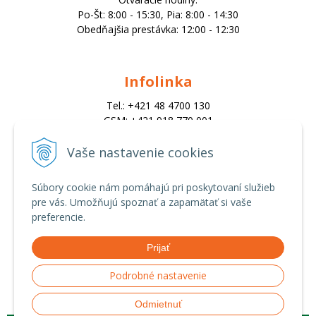
Po-Št: 8:00 - 15:30, Pia: 8:00 - 14:30
Obedňajšia prestávka: 12:00 - 12:30
Infolinka
Tel.: +421 48 4700 130
GSM: +421 918 770 001
Email:
trade@alk.sk
Vaše nastavenie cookies
objednavky@alk.sk
Súbory cookie nám pomáhajú pri poskytovaní služieb
pre vás. Umožňujú spoznať a zapamätať si vaše
Všetko o nákupe
preferencie.
Obchodné podmienky
Prijať
Ochrana osobných údajov
Možnosti platby a doprava
Podrobné nastavenie
Reklamačný poriadok
Odmietnuť