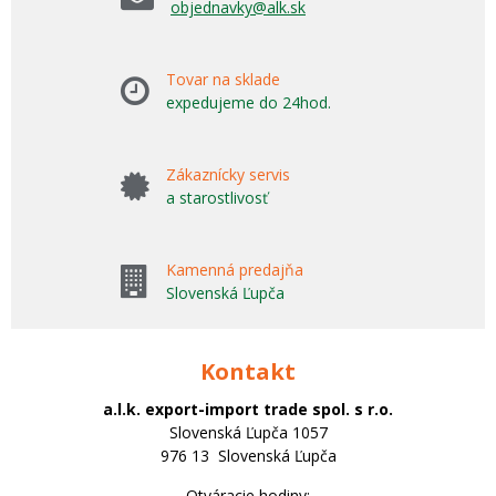
objednavky@alk.sk
Tovar na sklade
expedujeme do 24hod.
Zákaznícky servis
a starostlivosť
Kamenná predajňa
Slovenská Ľupča
Kontakt
a.l.k. export-import trade spol. s r.o.
Slovenská Ľupča 1057
976 13 Slovenská Ľupča
Otváracie hodiny: