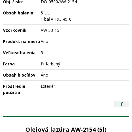
Obj. čislo:
DO-0500/AW-2154
Obsah balenia:
5 Lit.
1 bal = 193,45 €
Vzorkovník
AW 53-15
Produkt na mieru
Áno
Veľkosť balenia
5 L
Farba
Prifarbený
Obsah biocídov
Áno
Prostredie
Exteriér
použitia
Olejová lazúra AW-2154 (5l)