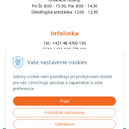
Po-Št: 8:00 - 15:30, Pia: 8:00 - 14:30
Obedňajšia prestávka: 12:00 - 12:30
Infolinka
Tel.: +421 48 4700 130
GSM: +421 918 770 001
Email:
trade@alk.sk
Vaše nastavenie cookies
objednavky@alk.sk
Súbory cookie nám pomáhajú pri poskytovaní služieb
pre vás. Umožňujú spoznať a zapamätať si vaše
Všetko o nákupe
preferencie.
Obchodné podmienky
Prijať
Ochrana osobných údajov
Možnosti platby a doprava
Podrobné nastavenie
Reklamačný poriadok
Odmietnuť