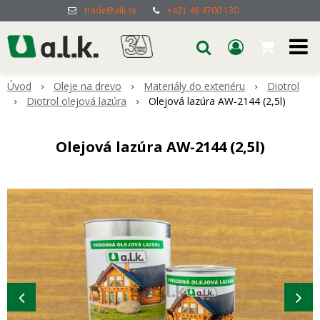
trade@alk.sk
+421 48 4700 130
Úvod
Oleje na drevo
Materiály do exteriéru
Diotrol
Diotrol olejová lazúra
Olejová lazúra AW-2144 (2,5l)
Olejová lazúra AW-2144 (2,5l)