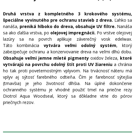
Druhá vrstva z kompletného 3 krokového systému,
špeciálne vyvinutého pre ochranu stavieb z dreva.
Ľahko sa
nanáša,
preniká hlboko do dreva, obsahuje UV filtre.
Nanáša
sa ako ďalšia vrstva, po
olejovej impregnácii.
Po vrstve olejovej
lazúry sa na povrch aplikuje záverečný vosk edelwax.
Táto kombinácia
vytvára veľmi odolný systém
, ktorý
zabezpečuje ochranu a konzervovanie dreva na veľmi dlhú dobu.
Obsahuje veľmi jemne mleté pigmenty
oxidov železa,
ktoré
vytvárajú na povrchu odolný štít proti UV žiareniu
a chránia
ho tak proti poveternostným vplyvom. Na trvácnosť náteru má
vplyv aj sýtosť farebného odtieňa. Čím je farebnosť sýtejšia
(tmavšia) je jeho životnosť dlhšia. Na úplné dokončenie
ochranného systému je vhodné použiť tmel na priečne rezy
Diotrol Aqua Woodseal, ktorý sa dôkladne vtrie do pórov
priečnych rezov.