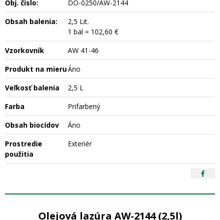
Obj. čislo:
DO-0250/AW-2144
Obsah balenia:
2,5 Lit.
1 bal = 102,60 €
Vzorkovník
AW 41-46
Produkt na mieru
Áno
Veľkosť balenia
2,5 L
Farba
Prifarbený
Obsah biocídov
Áno
Prostredie
Exteriér
použitia
Olejová lazúra AW-2144 (2,5l)