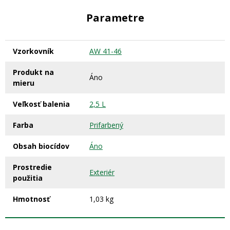
Parametre
Vzorkovník
AW 41-46
Produkt na
Áno
mieru
Veľkosť balenia
2,5 L
Farba
Prifarbený
Obsah biocídov
Áno
Prostredie
Exteriér
použitia
Hmotnosť
1,03 kg