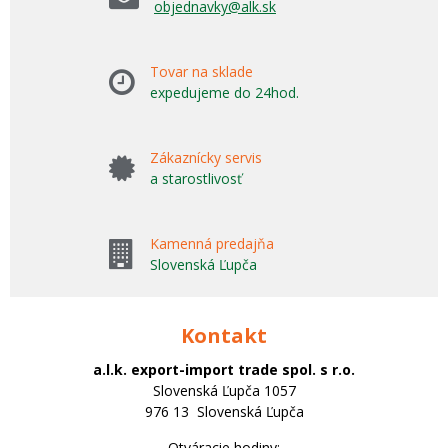
objednavky@alk.sk
Tovar na sklade
expedujeme do 24hod.
Zákaznícky servis
a starostlivosť
Kamenná predajňa
Slovenská Ľupča
Kontakt
a.l.k. export-import trade spol. s r.o.
Slovenská Ľupča 1057
976 13 Slovenská Ľupča
Otváracie hodiny: