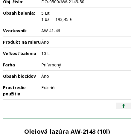
Obj. čislo:
DO-0500/AW-2143-50
Obsah balenia:
5 Lit.
1 bal = 193,45 €
Vzorkovník
AW 41-46
Produkt na mieru
Áno
Veľkosť balenia
10 L
Farba
Prifarbený
Obsah biocídov
Áno
Prostredie
Exteriér
použitia
Olejová lazúra AW-2143 (10l)