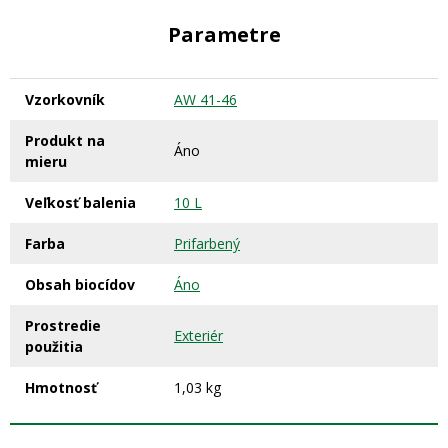
Parametre
Vzorkovník
AW 41-46
Produkt na
Áno
mieru
Veľkosť balenia
10 L
Farba
Prifarbený
Obsah biocídov
Áno
Prostredie
Exteriér
použitia
Hmotnosť
1,03 kg