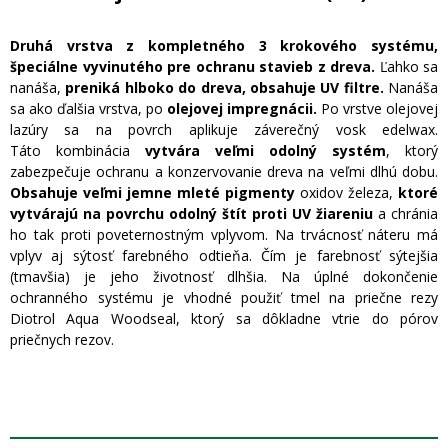
Druhá vrstva z kompletného 3 krokového systému,
špeciálne vyvinutého pre ochranu stavieb z dreva.
Ľahko sa
nanáša,
preniká hlboko do dreva, obsahuje UV filtre.
Nanáša
sa ako ďalšia vrstva, po
olejovej impregnácii.
Po vrstve olejovej
lazúry sa na povrch aplikuje záverečný vosk edelwax.
Táto kombinácia
vytvára veľmi odolný systém
, ktorý
zabezpečuje ochranu a konzervovanie dreva na veľmi dlhú dobu.
Obsahuje veľmi jemne mleté pigmenty
oxidov železa,
ktoré
vytvárajú na povrchu odolný štít proti UV žiareniu
a chránia
ho tak proti poveternostným vplyvom. Na trvácnosť náteru má
vplyv aj sýtosť farebného odtieňa. Čím je farebnosť sýtejšia
(tmavšia) je jeho životnosť dlhšia. Na úplné dokončenie
ochranného systému je vhodné použiť tmel na priečne rezy
Diotrol Aqua Woodseal, ktorý sa dôkladne vtrie do pórov
priečnych rezov.