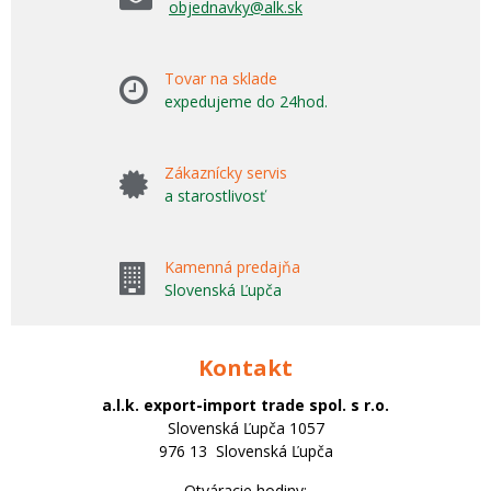
objednavky@alk.sk
Tovar na sklade
expedujeme do 24hod.
Zákaznícky servis
a starostlivosť
Kamenná predajňa
Slovenská Ľupča
Kontakt
a.l.k. export-import trade spol. s r.o.
Slovenská Ľupča 1057
976 13 Slovenská Ľupča
Otváracie hodiny: