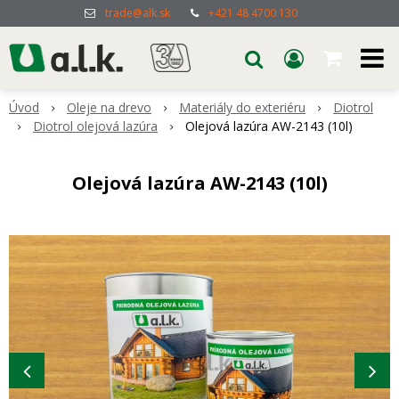
trade@alk.sk
+421 48 4700 130
Úvod
Oleje na drevo
Materiály do exteriéru
Diotrol
Diotrol olejová lazúra
Olejová lazúra AW-2143 (10l)
Olejová lazúra AW-2143 (10l)