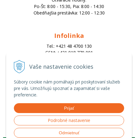
Po-Št: 8:00 - 15:30, Pia: 8:00 - 14:30
Obedňajšia prestávka: 12:00 - 12:30
Infolinka
Tel.: +421 48 4700 130
GSM: +421 918 770 001
Email:
trade@alk.sk
Vaše nastavenie cookies
objednavky@alk.sk
Súbory cookie nám pomáhajú pri poskytovaní služieb
pre vás. Umožňujú spoznať a zapamätať si vaše
Všetko o nákupe
preferencie.
Obchodné podmienky
Prijať
Ochrana osobných údajov
Možnosti platby a doprava
Podrobné nastavenie
Reklamačný poriadok
Odmietnuť