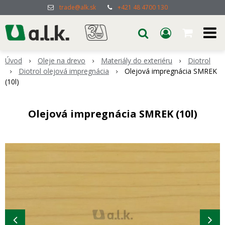
trade@alk.sk
+421 48 4700 130
Úvod
Oleje na drevo
Materiály do exteriéru
Diotrol
Diotrol olejová impregnácia
Olejová impregnácia SMREK
(10l)
Olejová impregnácia SMREK (10l)