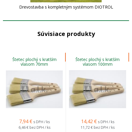
Drevostavba s kompletným systémom DIOTROL
Súvisiace produkty
Štetec plochý s kratším
Štetec plochý s kratším
vlasom 70mm
vlasom 100mm
7,94
€
14,42
€
s DPH / ks
s DPH / ks
6,46 €
bez DPH / ks
11,72 €
bez DPH / ks