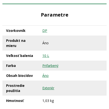
Parametre
Vzorkovník
DP
Produkt na
Áno
mieru
Veľkosť balenia
10 L
Farba
Prifarbený
Obsah biocídov
Áno
Prostredie
Exteriér
použitia
Hmotnosť
1,03 kg