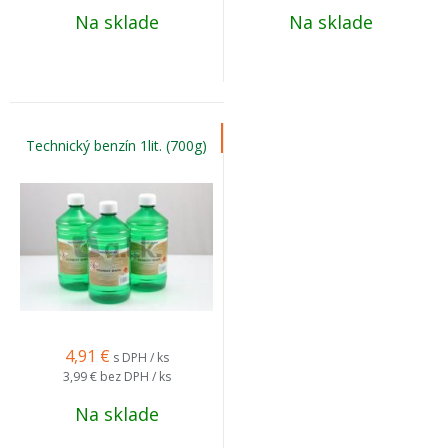
Na sklade
Na sklade
Technický benzín 1lit. (700g)
4,91
€
s DPH / ks
3,99 €
bez DPH / ks
Na sklade