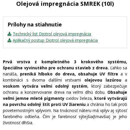
Olejová impregnácia SMREK (10l)
Prílohy na stiahnutie
Technický list Diotrol olejová impregnácia
Aplikačný postup Diotrol olejová impregnácia
Prvá vrstva z kompletného 3 krokového systému,
špeciálne vyvinutého pre ochranu stavieb z dreva.
Ľahko sa
nanáša,
preniká hlboko do dreva, obsahuje UV filtre
a v
kombinácii s dvoma ďalšími vrstvami
olejovou lazúrou
a
voskom vytvára veľmi odolný systém
, ktorý zabezpečuje
ochranu a konzervovanie dreva na veľmi dlhú dobu.
Obsahuje
veľmi jemne mleté pigmenty
oxidov železa,
ktoré vytvárajú
na povrchu odolný štít proti UV žiareniu
a chránia ho tak proti
poveternostným vplyvom. Na trvácnosť náteru má vplyv aj sýtosť
farebného odtieňa. Čím je farebnosť sýtejšia(tmavšia) je jeho
životnosť dlhšia.