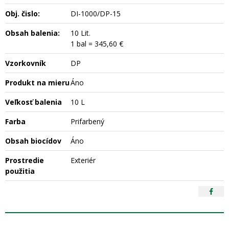
Obj. čislo:
DI-1000/DP-15
Obsah balenia:
10 Lit.
1 bal = 345,60 €
Vzorkovník
DP
Produkt na mieru
Áno
Veľkosť balenia
10 L
Farba
Prifarbený
Obsah biocídov
Áno
Prostredie
Exteriér
použitia