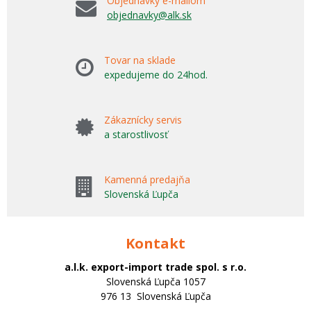
Objednávky e-mailom
objednavky@alk.sk
Tovar na sklade
expedujeme do 24hod.
Zákaznícky servis
a starostlivosť
Kamenná predajňa
Slovenská Ľupča
Kontakt
a.l.k. export-import trade spol. s r.o.
Slovenská Ľupča 1057
976 13 Slovenská Ľupča