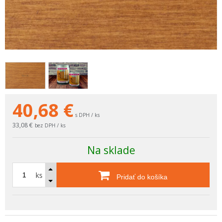
40,68
€
s DPH / ks
33,08 €
bez DPH / ks
Na sklade
ks
Pridať do košíka