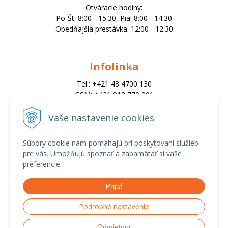
Otváracie hodiny:
Po-Št: 8:00 - 15:30, Pia: 8:00 - 14:30
Obedňajšia prestávka: 12:00 - 12:30
Infolinka
Tel.: +421 48 4700 130
GSM: +421 918 770 001
Email:
trade@alk.sk
Vaše nastavenie cookies
objednavky@alk.sk
Súbory cookie nám pomáhajú pri poskytovaní služieb
pre vás. Umožňujú spoznať a zapamätať si vaše
Všetko o nákupe
preferencie.
Obchodné podmienky
Prijať
Ochrana osobných údajov
Možnosti platby a doprava
Podrobné nastavenie
Reklamačný poriadok
Odmietnuť