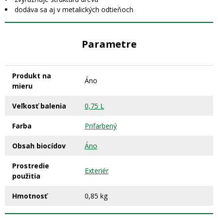
dodáva sa aj v metalických odtieňoch
Parametre
Produkt na
Áno
mieru
Veľkosť balenia
0,75 L
Farba
Prifarbený
Obsah biocídov
Áno
Prostredie
Exteriér
použitia
Hmotnosť
0,85 kg