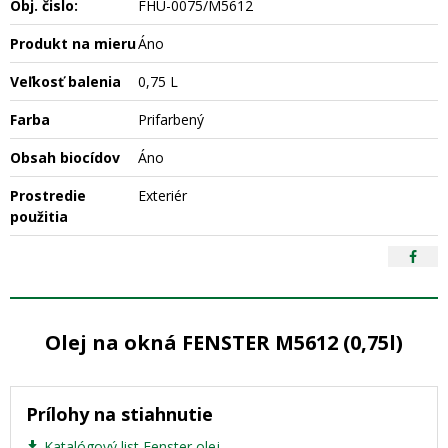
Obj. čislo:
FHU-0075/M5612
Produkt na mieru
Áno
Veľkosť balenia
0,75 L
Farba
Prifarbený
Obsah biocídov
Áno
Prostredie
Exteriér
použitia
Olej na okná FENSTER M5612 (0,75l)
Prílohy na stiahnutie
Katalógový list Fenster olej