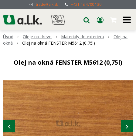
trade@alk.sk
+421 48 4700 130
Úvod
Oleje na drevo
Materiály do exteriéru
Olej na
okná
Olej na okná FENSTER M5612 (0,75l)
Olej na okná FENSTER M5612 (0,75l)