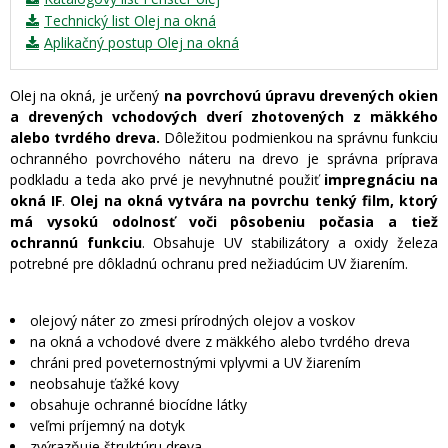
Technický list Olej na okná
Aplikačný postup Olej na okná
Olej na okná, je určený
na povrchovú úpravu drevených okien
a drevených vchodových dverí zhotovených z mäkkého
alebo tvrdého dreva.
Dôležitou podmienkou na správnu funkciu
ochranného povrchového náteru na drevo je správna príprava
podkladu a teda ako prvé je nevyhnutné použiť
impregnáciu na
okná IF
.
Olej na okná vytvára na povrchu tenký film, ktorý
má vysokú odolnosť voči pôsobeniu počasia a tiež
ochrannú funkciu
. Obsahuje UV stabilizátory a oxidy železa
potrebné pre dôkladnú ochranu pred nežiadúcim UV žiarením.
olejový náter zo zmesi prírodných olejov a voskov
na okná a vchodové dvere z mäkkého alebo tvrdého dreva
chráni pred poveternostnými vplyvmi a UV žiarením
neobsahuje ťažké kovy
obsahuje ochranné biocídne látky
veľmi príjemný na dotyk
zvýrazňuje štruktúru dreva