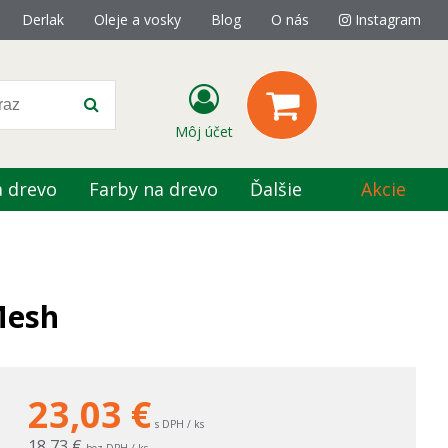
Derlak
Oleje a vosky
Blog
O nás
Instagram
Môj účet
a drevo
Farby na drevo
Ďalšie
Akcie
Mesh
23,03
€
s DPH / ks
18,73 €