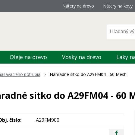
Nátery na drevo
Nátery na kovy
Oleje na drevo
Vosky na drevo
Laky n
asávacieho potrubia
Náhradné sitko do A29FM04 - 60 Mesh
radné sitko do A29FM04 - 60 
Obj. čislo:
A29FM900