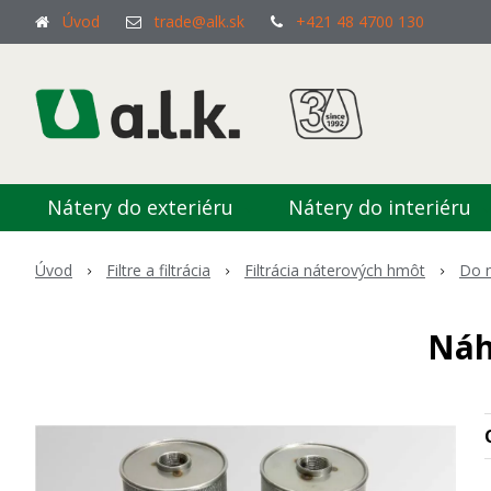
Úvod
trade@alk.sk
+421 48 4700 130
Nátery do exteriéru
Nátery do interiéru
Úvod
Filtre a filtrácia
Filtrácia náterových hmôt
Do n
Náh