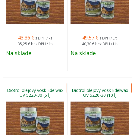
43,36
€
49,57
€
s DPH / ks
s DPH / Lit.
35,25 €
bez DPH / ks
40,30 €
bez DPH / Lit.
Na sklade
Na sklade
Diotrol olejový vosk Edelwax
Diotrol olejový vosk Edelwax
UV 5220-30 (5 l)
UV 5220-30 (10 l)