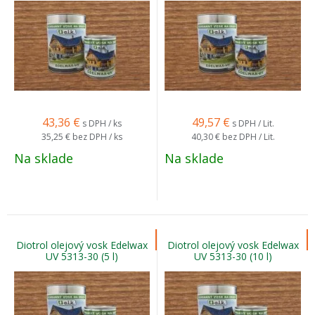
43,36
€
49,57
€
s DPH / ks
s DPH / Lit.
35,25 €
bez DPH / ks
40,30 €
bez DPH / Lit.
Na sklade
Na sklade
Diotrol olejový vosk Edelwax
Diotrol olejový vosk Edelwax
UV 5313-30 (5 l)
UV 5313-30 (10 l)