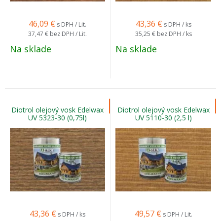
46,09
€
43,36
€
s DPH / Lit.
s DPH / ks
37,47 €
bez DPH / Lit.
35,25 €
bez DPH / ks
Na sklade
Na sklade
Diotrol olejový vosk Edelwax
Diotrol olejový vosk Edelwax
UV 5323-30 (0,75l)
UV 5110-30 (2,5 l)
43,36
€
49,57
€
s DPH / ks
s DPH / Lit.