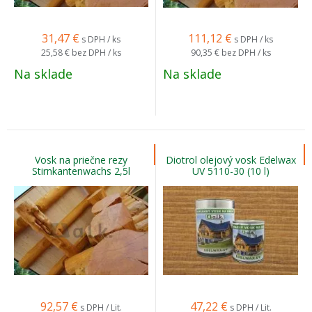
31,47
€
111,12
€
s DPH / ks
s DPH / ks
25,58 €
bez DPH / ks
90,35 €
bez DPH / ks
Na sklade
Na sklade
Vosk na priečne rezy
Diotrol olejový vosk Edelwax
Stirnkantenwachs 2,5l
UV 5110-30 (10 l)
92,57
€
47,22
€
s DPH / Lit.
s DPH / Lit.