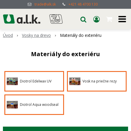
trade@alk.sk
+421 48 4700 130
Úvod
Vosky na drevo
Materiály do exteriéru
Materiály do exteriéru
Diotrol Edelwax UV
Vosk na priečne rezy
Diotrol Aqua woodseal