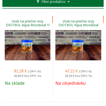
Filter produktov
Vosk na priečne rezy
Vosk na priečne rezy
DIOTROL Aqua Woodseal 1l
DIOTROL Aqua Woodseal
0,5l
82,28
€
47,22
€
s DPH / ks
s DPH / ks
66,89 €
bez DPH / ks
38,39 €
bez DPH / ks
Na sklade
Na objednávku