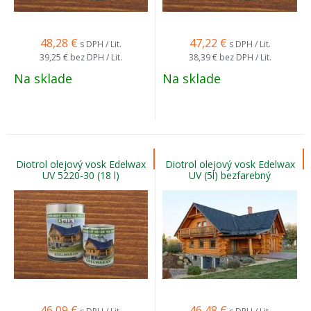
48,28
€
47,22
€
s DPH / Lit.
s DPH / Lit.
39,25 €
bez DPH / Lit.
38,39 €
bez DPH / Lit.
Na sklade
Na sklade
Diotrol olejový vosk Edelwax
Diotrol olejový vosk Edelwax
UV 5220-30 (18 l)
UV (5l) bezfarebný
46,09
€
46,48
€