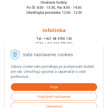
Otváracie hodiny:
Po-Št: 8:00 - 15:30, Pia: 8:00 - 14:30
Obedňajšia prestávka: 12:00 - 12:30
Infolinka
Tel.: +421 48 4700 130
GSM: +421 918 770 001
Email:
trade@alk.sk
Vaše nastavenie cookies
objednavky@alk.sk
Súbory cookie nám pomáhajú pri poskytovaní služieb
pre vás. Umožňujú spoznať a zapamätať si vaše
Všetko o nákupe
preferencie.
Obchodné podmienky
Prijať
Ochrana osobných údajov
Možnosti platby a doprava
Podrobné nastavenie
Reklamačný poriadok
Odmietnuť