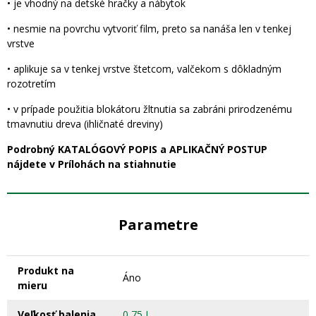
• je vhodný na detské hračky a nábytok
• nesmie na povrchu vytvoriť film, preto sa nanáša len v tenkej
vrstve
• aplikuje sa v tenkej vrstve štetcom, valčekom s dôkladným
rozotretím
• v prípade použitia blokátoru žltnutia sa zabráni prirodzenému
tmavnutiu dreva (ihličnaté dreviny)
Podrobný KATALÓGOVÝ POPIS a APLIKAČNÝ POSTUP
nájdete v Prílohách na stiahnutie
Parametre
Produkt na
Áno
mieru
Veľkosť balenia
0,75 L