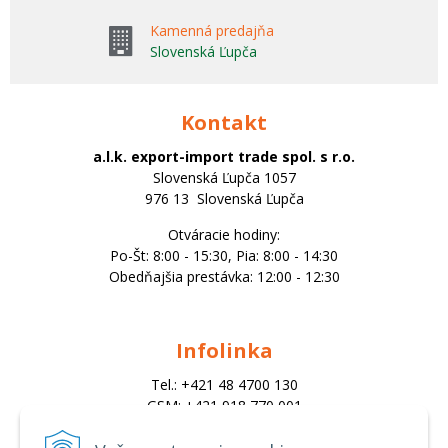
Kamenná predajňa
Slovenská Ľupča
Kontakt
a.l.k. export-import trade spol. s r.o.
Slovenská Ľupča 1057
976 13 Slovenská Ľupča
Otváracie hodiny:
Po-Št: 8:00 - 15:30, Pia: 8:00 - 14:30
Obedňajšia prestávka: 12:00 - 12:30
Infolinka
Tel.: +421 48 4700 130
GSM: +421 918 770 001
Email:
trade@alk.sk