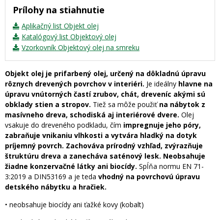
Prílohy na stiahnutie
Aplikačný list Objekt olej
Katalógový list Objektový olej
Vzorkovník Objektový olej na smreku
Objekt olej je prifarbený olej, určený na dôkladnú úpravu
rôznych drevených povrchov v interiéri.
Je ideálny
hlavne na
úpravu vnútorných častí zrubov, chát, dreveníc akými sú
obklady stien a stropov.
Tiež sa môže použiť
na nábytok z
masívneho dreva, schodiská aj interiérové dvere.
Olej
vsakuje do dreveného podkladu, čím
impregnuje jeho póry,
zabraňuje vnikaniu vlhkosti a vytvára hladký na dotyk
príjemný povrch.
Zachováva prírodný vzhľad, zvýrazňuje
štruktúru dreva a zanecháva saténový lesk. Neobsahuje
žiadne konzervačné látky ani biocídy.
Spĺňa normu EN 71-
3:2019 a DIN53169 a je teda
vhodný na povrchovú úpravu
detského nábytku a hračiek.
• neobsahuje biocídy ani ťažké kovy (kobalt)