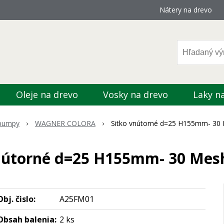
Nátery na drevo
Oleje na drevo
Vosky na drevo
Laky n
pumpy
WAGNER COLORA
Sitko vnútorné d=25 H155mm- 30
nútorné d=25 H155mm- 30 Me
Obj. čislo:
A25FM01
Obsah balenia:
2 ks