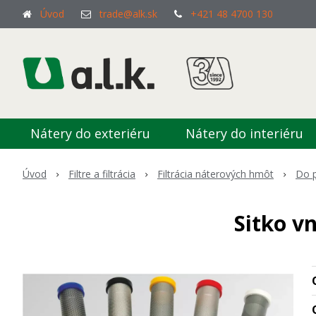
Úvod
trade@alk.sk
+421 48 4700 130
Nátery do exteriéru
Nátery do interiéru
Úvod
Filtre a filtrácia
Filtrácia náterových hmôt
Do 
Sitko v