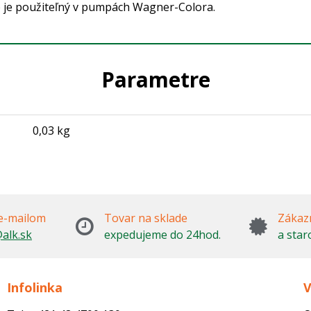
p je použiteľný v pumpách Wagner-Colora.
Parametre
0,03 kg
e-mailom
Tovar na sklade
Zákazn
alk.sk
expedujeme do 24hod.
a star
Infolinka
V