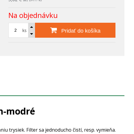
bez DPH / ks
Na objednávku
ks
Pridať do košíka
sh-modré
 trysiek. Filter sa jednoducho čistí, resp. vymieňa.