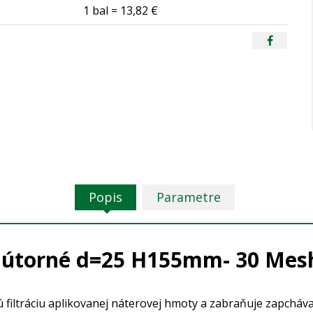
1 bal = 13,82 €
Popis
Parametre
nútorné d=25 H155mm- 30 Me
ltráciu aplikovanej náterovej hmoty a zabraňuje zapchávaniu