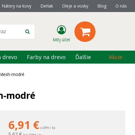
Nátery na kovy
Derlak
Oleje a vosky
Blog
O nás
Môj účet
a drevo
Farby na drevo
Ďalšie
Akcie
 Mesh-modré
sh-modré
6,91
€
s DPH / ks
5,62 €