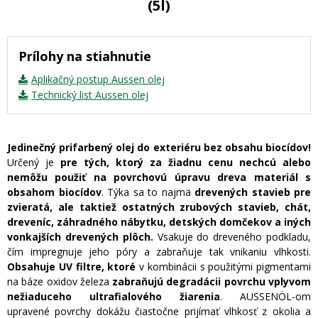
(5l)
Prílohy na stiahnutie
Aplikačný postup Aussen olej
Technický list Aussen olej
Jedinečný prifarbený olej do exteriéru bez obsahu biocídov!
Určený je
pre tých, ktorý za žiadnu cenu nechcú alebo
nemôžu použiť na povrchovú úpravu dreva materiál s
obsahom biocídov
. Týka sa to najmä
drevených stavieb pre
zvieratá, ale taktiež ostatných zrubových stavieb, chát,
dreveníc, záhradného nábytku, detských domčekov a iných
vonkajších drevených plôch.
Vsakuje do dreveného podkladu,
čím impregnuje jeho póry a zabraňuje tak vnikaniu vlhkosti.
Obsahuje UV filtre, ktoré
v kombinácii s použitými pigmentami
na báze oxidov železa
zabraňujú degradácii povrchu vplyvom
nežiaduceho ultrafialového žiarenia
. AUSSENÖL-om
upravené povrchy dokážu čiastočne prijímať vlhkosť z okolia a