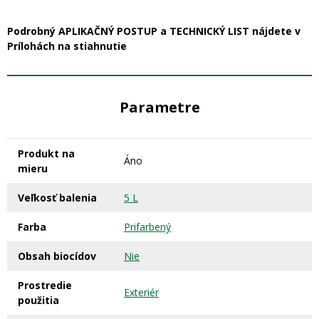
Podrobný APLIKAČNÝ POSTUP a TECHNICKÝ LIST nájdete v
Prílohách na stiahnutie
Parametre
Produkt na
Áno
mieru
Veľkosť balenia
5 L
Farba
Prifarbený
Obsah biocídov
Nie
Prostredie
Exteriér
použitia