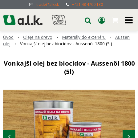
trade@alk.sk
+421 48 4700 130
Úvod
Oleje na drevo
Materiály do exteriéru
Aussen
olej
Vonkajší olej bez biocídov - Aussenöl 1800 (5l)
Vonkajší olej bez biocídov - Aussenöl 1800
(5l)