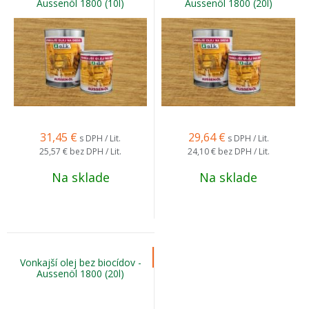
Aussenöl 1800 (10l)
Aussenöl 1800 (20l)
31,45
€
29,64
€
s DPH / Lit.
s DPH / Lit.
25,57 €
bez DPH / Lit.
24,10 €
bez DPH / Lit.
Na sklade
Na sklade
Vonkajší olej bez biocídov -
Aussenöl 1800 (20l)