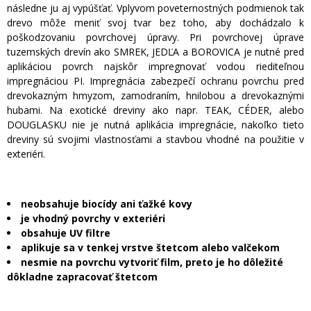
následne ju aj vypúšťať. Vplyvom poveternostných podmienok tak
drevo môže meniť svoj tvar bez toho, aby dochádzalo k
poškodzovaniu povrchovej úpravy. Pri povrchovej úprave
tuzemských drevín ako SMREK, JEDĽA a BOROVICA je nutné pred
aplikáciou povrch najskôr impregnovať vodou riediteľnou
impregnáciou PI. Impregnácia zabezpečí ochranu povrchu pred
drevokazným hmyzom, zamodraním, hnilobou a drevokaznými
hubami. Na exotické dreviny ako napr. TEAK, CÉDER, alebo
DOUGLASKU nie je nutná aplikácia impregnácie, nakoľko tieto
dreviny sú svojimi vlastnosťami a stavbou vhodné na použitie v
exteriéri.
neobsahuje biocídy ani ťažké kovy
je vhodný povrchy v exteriéri
obsahuje UV filtre
aplikuje sa v tenkej vrstve štetcom alebo valčekom
nesmie na povrchu vytvoriť film, preto je ho dôležité
dôkladne zapracovať štetcom