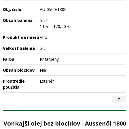
Obj. čislo:
AU-0500/1800
Obsah balenia:
5 Lit.
1 bal = 170,50 €
Produkt na mieru
Áno
Veľkosť balenia
5 L
Farba
Prifarbený
Obsah biocídov
Nie
Prostredie
Exteriér
použitia
Vonkajší olej bez biocídov - Aussenöl 1800