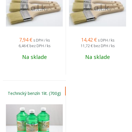
7,94
€
14,42
€
s DPH / ks
s DPH / ks
6,46 €
bez DPH / ks
11,72 €
bez DPH / ks
Na sklade
Na sklade
Technický benzín 1lit. (700g)