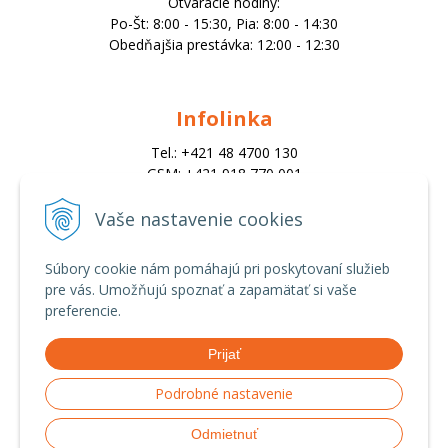
Otváracie hodiny:
Po-Št: 8:00 - 15:30, Pia: 8:00 - 14:30
Obedňajšia prestávka: 12:00 - 12:30
Infolinka
Tel.: +421 48 4700 130
GSM: +421 918 770 001
Email:
trade@alk.sk
Vaše nastavenie cookies
objednavky@alk.sk
Súbory cookie nám pomáhajú pri poskytovaní služieb
pre vás. Umožňujú spoznať a zapamätať si vaše
Všetko o nákupe
preferencie.
Obchodné podmienky
Prijať
Ochrana osobných údajov
Možnosti platby a doprava
Podrobné nastavenie
Reklamačný poriadok
Odmietnuť