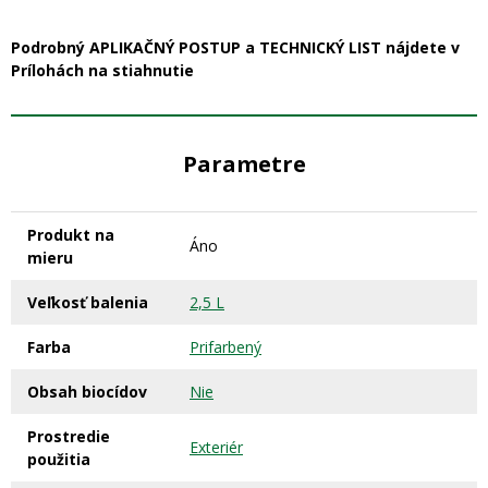
Podrobný APLIKAČNÝ POSTUP a TECHNICKÝ LIST nájdete v
Prílohách na stiahnutie
Parametre
Produkt na
Áno
mieru
Veľkosť balenia
2,5 L
Farba
Prifarbený
Obsah biocídov
Nie
Prostredie
Exteriér
použitia