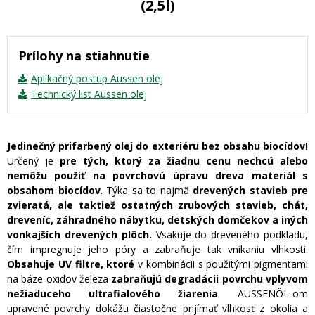
(2,5l)
Prílohy na stiahnutie
Aplikačný postup Aussen olej
Technický list Aussen olej
Jedinečný prifarbený olej do exteriéru bez obsahu biocídov!
Určený je
pre tých, ktorý za žiadnu cenu nechcú alebo
nemôžu použiť na povrchovú úpravu dreva materiál s
obsahom biocídov
. Týka sa to najmä
drevených stavieb pre
zvieratá, ale taktiež ostatných zrubových stavieb, chát,
dreveníc, záhradného nábytku, detských domčekov a iných
vonkajších drevených plôch.
Vsakuje do dreveného podkladu,
čím impregnuje jeho póry a zabraňuje tak vnikaniu vlhkosti.
Obsahuje UV filtre, ktoré
v kombinácii s použitými pigmentami
na báze oxidov železa
zabraňujú degradácii povrchu vplyvom
nežiaduceho ultrafialového žiarenia
. AUSSENÖL-om
upravené povrchy dokážu čiastočne prijímať vlhkosť z okolia a