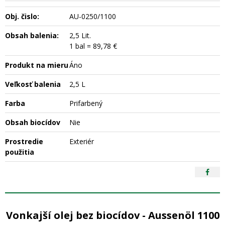
Obj. čislo:
AU-0250/1100
Obsah balenia:
2,5 Lit.
1 bal = 89,78 €
Produkt na mieru
Áno
Veľkosť balenia
2,5 L
Farba
Prifarbený
Obsah biocídov
Nie
Prostredie
Exteriér
použitia
Vonkajší olej bez biocídov - Aussenöl 1100