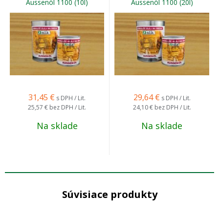
Aussenöl 1100 (10l)
Aussenöl 1100 (20l)
31,45
€
29,64
€
s DPH / Lit.
s DPH / Lit.
25,57 €
bez DPH / Lit.
24,10 €
bez DPH / Lit.
Na sklade
Na sklade
Súvisiace produkty