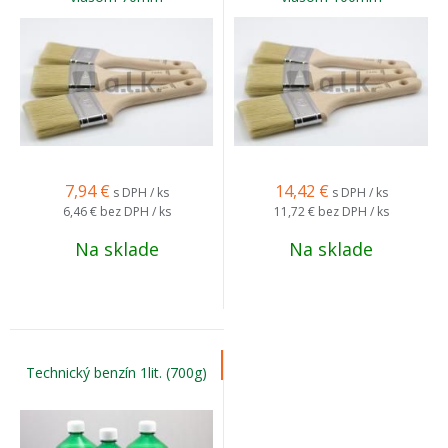
7,94
€
14,42
€
s DPH / ks
s DPH / ks
6,46 €
bez DPH / ks
11,72 €
bez DPH / ks
Na sklade
Na sklade
Technický benzín 1lit. (700g)