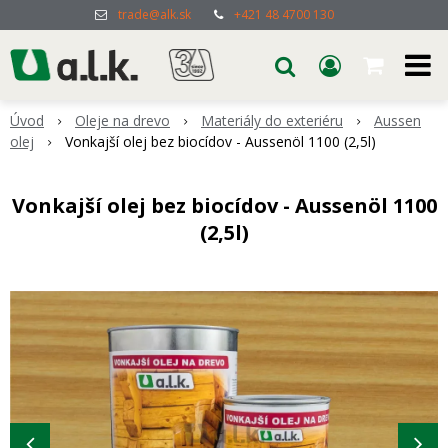
trade@alk.sk
+421 48 4700 130
Úvod
Oleje na drevo
Materiály do exteriéru
Aussen
olej
Vonkajší olej bez biocídov - Aussenöl 1100 (2,5l)
Vonkajší olej bez biocídov - Aussenöl 1100
(2,5l)