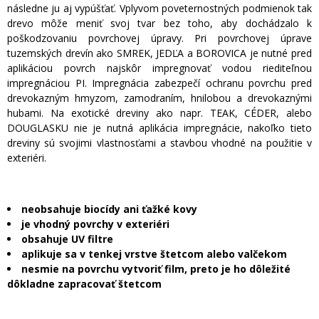
následne ju aj vypúšťať. Vplyvom poveternostných podmienok tak
drevo môže meniť svoj tvar bez toho, aby dochádzalo k
poškodzovaniu povrchovej úpravy. Pri povrchovej úprave
tuzemských drevín ako SMREK, JEDĽA a BOROVICA je nutné pred
aplikáciou povrch najskôr impregnovať vodou riediteľnou
impregnáciou PI. Impregnácia zabezpečí ochranu povrchu pred
drevokazným hmyzom, zamodraním, hnilobou a drevokaznými
hubami. Na exotické dreviny ako napr. TEAK, CÉDER, alebo
DOUGLASKU nie je nutná aplikácia impregnácie, nakoľko tieto
dreviny sú svojimi vlastnosťami a stavbou vhodné na použitie v
exteriéri.
neobsahuje biocídy ani ťažké kovy
je vhodný povrchy v exteriéri
obsahuje UV filtre
aplikuje sa v tenkej vrstve štetcom alebo valčekom
nesmie na povrchu vytvoriť film, preto je ho dôležité
dôkladne zapracovať štetcom