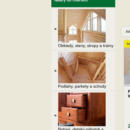
Nátery do interiéru
Ak
Do
Obklady, steny, stropy a trámy
Podlahy, parkety a schody
Bytový, detský nábytok a