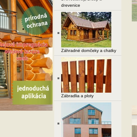
drevenice
Záhradné domčeky a chatky
Zábradlia a ploty