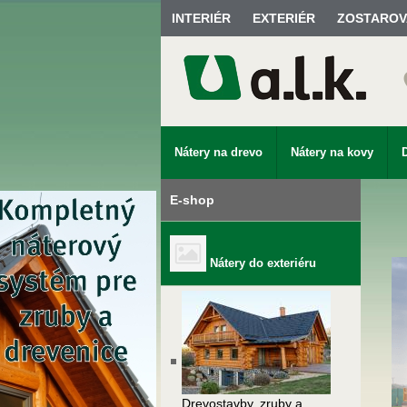
INTERIÉR
EXTERIÉR
ZOSTAROV
Nátery na drevo
Nátery na kovy
E-shop
Nátery do exteriéru
Drevostavby, zruby a