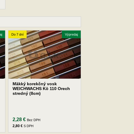
aj
Do 7 dní
Výpredaj
Mäkký korekčný vosk
WEICHWACHS Kö 110 Orech
stredný (8cm)
2,28 €
Bez DPH
2,80 €
S DPH