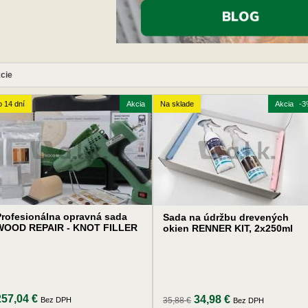
cie
 14 dní
Akcia
Na sklade
Akcia
-3
Profesionálna opravná sada
Sada na údržbu drevených
WOOD REPAIR - KNOT FILLER
okien RENNER KIT, 2x250ml
257,04 €
34,98 €
Bez DPH
35,88 €
Bez DPH