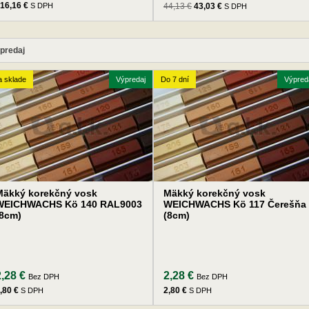
16,16 €
S DPH
44,13 €
43,03 €
S DPH
predaj
 sklade
Výpredaj
Do 7 dní
Výpred
Mäkký korekčný vosk
Mäkký korekčný vosk
WEICHWACHS Kö 140 RAL9003
WEICHWACHS Kö 117 Čerešňa
(8cm)
(8cm)
2,28 €
2,28 €
Bez DPH
Bez DPH
,80 €
2,80 €
S DPH
S DPH