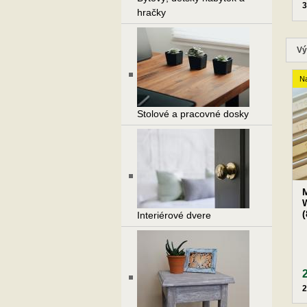
3
hračky
Vý
Na
Stolové a pracovné dosky
Interiérové dvere
2