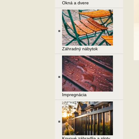
Okná a dvere
Záhradný nábytok
Impregnácia
Kovové zábradlia a ploty