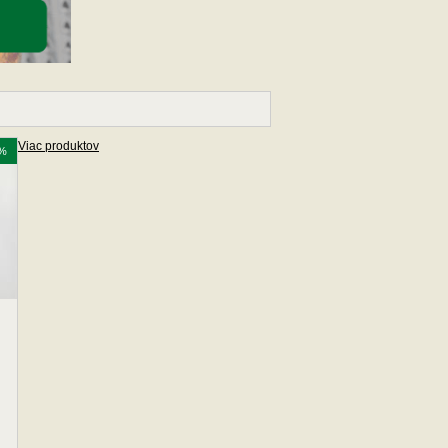
Viac produktov
%