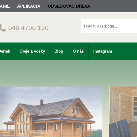
ANIE
APLIKÁCIA
ODŠEĎOVAČ DREVA
048 4700 130
Derlak
Oleje a vosky
Blog
O nás
Instagram