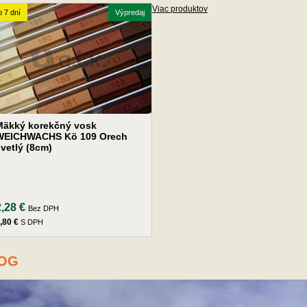
Viac produktov
 7 dní
Výpredaj
Mäkký korekčný vosk
WEICHWACHS Kö 109 Orech
vetlý (8cm)
2,28 €
Bez DPH
,80 €
S DPH
OG