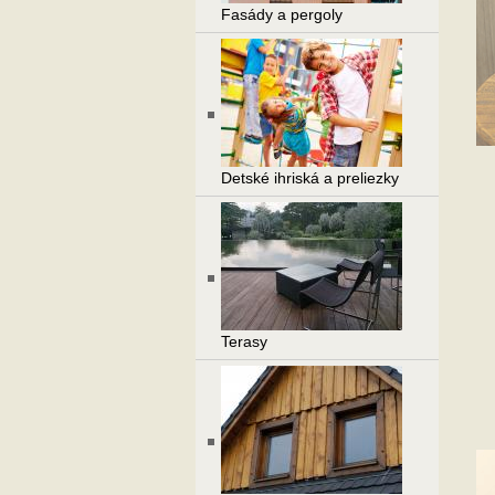
Fasády a pergoly
Detské ihriská a preliezky
Terasy