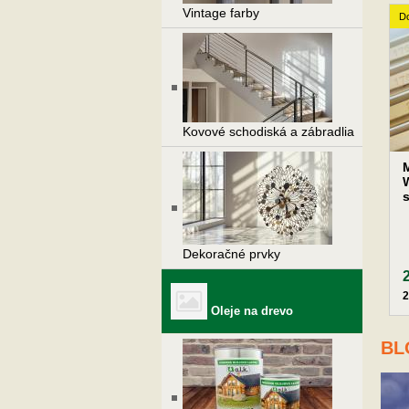
Vintage farby
Do
Kovové schodiská a zábradlia
s
Dekoračné prvky
2
Oleje na drevo
BL