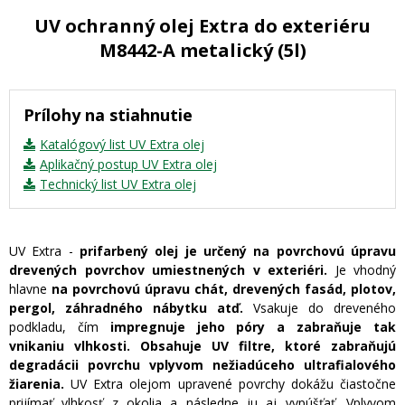
UV ochranný olej Extra do exteriéru
M8442-A metalický (5l)
Prílohy na stiahnutie
Katalógový list UV Extra olej
Aplikačný postup UV Extra olej
Technický list UV Extra olej
UV Extra -
prifarbený olej je určený na povrchovú úpravu
drevených povrchov umiestnených v exteriéri.
Je vhodný
hlavne
na povrchovú úpravu chát, drevených fasád, plotov,
pergol, záhradného nábytku atď.
Vsakuje do dreveného
podkladu, čím
impregnuje jeho póry a zabraňuje tak
vnikaniu vlhkosti.
Obsahuje UV filtre, ktoré zabraňujú
degradácii povrchu vplyvom nežiadúceho ultrafialového
žiarenia.
UV Extra olejom upravené povrchy dokážu čiastočne
prijímať vlhkosť z okolia a následne ju aj vypúšťať. Vplyvom