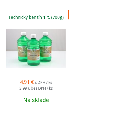
Technický benzín 1lit. (700g)
4,91
€
s DPH / ks
3,99 €
bez DPH / ks
Na sklade