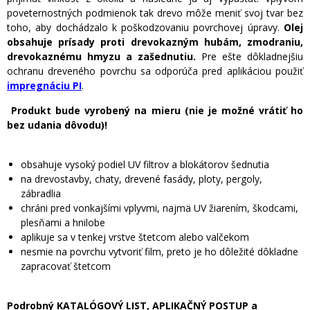
poveternostných podmienok tak drevo môže meniť svoj tvar bez
toho, aby dochádzalo k poškodzovaniu povrchovej úpravy.
Olej
obsahuje prísady proti drevokazným hubám, zmodraniu,
drevokaznému hmyzu a zašednutiu.
Pre ešte dôkladnejšiu
ochranu dreveného povrchu sa odporúča pred aplikáciou použiť
impregnáciu PI
.
Produkt bude vyrobený na mieru (nie je možné vrátiť ho
bez udania dôvodu)!
obsahuje vysoký podiel UV filtrov a blokátorov šednutia
na drevostavby, chaty, drevené fasády, ploty, pergoly,
zábradlia
chráni pred vonkajšími vplyvmi, najmä UV žiarením, škodcami,
plesňami a hnilobe
aplikuje sa v tenkej vrstve štetcom alebo valčekom
nesmie na povrchu vytvoriť film, preto je ho dôležité dôkladne
zapracovať štetcom
Podrobný KATALÓGOVÝ LIST, APLIKAČNÝ POSTUP a