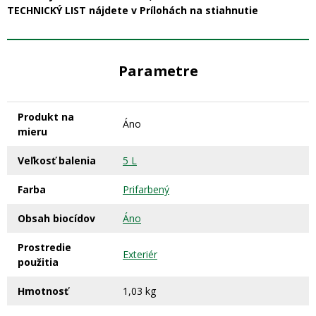
TECHNICKÝ LIST nájdete v Prílohách na stiahnutie
Parametre
Produkt na
Áno
mieru
Veľkosť balenia
5 L
Farba
Prifarbený
Obsah biocídov
Áno
Prostredie
Exteriér
použitia
Hmotnosť
1,03 kg