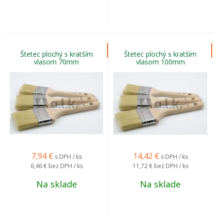
Štetec plochý s kratším
Štetec plochý s kratším
vlasom 70mm
vlasom 100mm
7,94
€
14,42
€
s DPH / ks
s DPH / ks
6,46 €
bez DPH / ks
11,72 €
bez DPH / ks
Na sklade
Na sklade