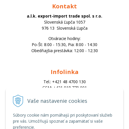
Kontakt
a.l.k. export-import trade spol. s r.o.
Slovenská Ľupča 1057
976 13 Slovenská Ľupča
Otváracie hodiny:
Po-Št: 8:00 - 15:30, Pia: 8:00 - 14:30
Obedňajšia prestávka: 12:00 - 12:30
Infolinka
Tel.: +421 48 4700 130
GSM: +421 918 770 001
Email:
trade@alk.sk
Vaše nastavenie cookies
objednavky@alk.sk
Súbory cookie nám pomáhajú pri poskytovaní služieb
pre vás. Umožňujú spoznať a zapamätať si vaše
Všetko o nákupe
preferencie.