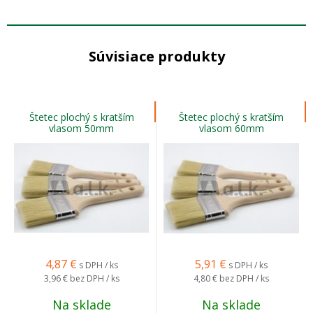
Súvisiace produkty
Štetec plochý s kratším
Štetec plochý s kratším
vlasom 50mm
vlasom 60mm
4,87
€
5,91
€
s DPH / ks
s DPH / ks
3,96 €
bez DPH / ks
4,80 €
bez DPH / ks
Na sklade
Na sklade