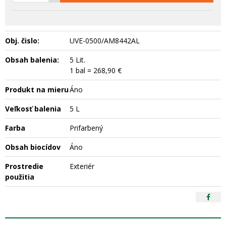
Obj. čislo:
UVE-0500/AM8442AL
Obsah balenia:
5 Lit.
1 bal = 268,90 €
Produkt na mieru
Áno
Veľkosť balenia
5 L
Farba
Prifarbený
Obsah biocídov
Áno
Prostredie
Exteriér
použitia