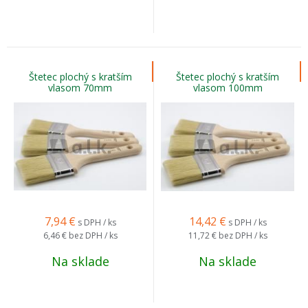
Štetec plochý s kratším
Štetec plochý s kratším
vlasom 70mm
vlasom 100mm
7,94
€
14,42
€
s DPH / ks
s DPH / ks
6,46 €
bez DPH / ks
11,72 €
bez DPH / ks
Na sklade
Na sklade