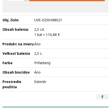
Obj. čislo:
UVE-0250/M8021
Obsah balenia:
2,5 Lit.
1 bal = 110,88 €
Produkt na mieru
Áno
Veľkosť balenia
2,5 L
Farba
Prifarbený
Obsah biocídov
Áno
Prostredie
Exteriér
použitia