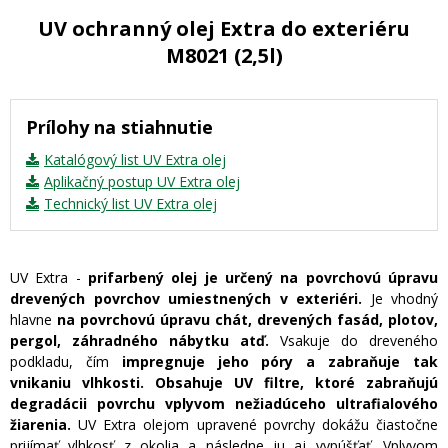
UV ochranný olej Extra do exteriéru
M8021 (2,5l)
Prílohy na stiahnutie
Katalógový list UV Extra olej
Aplikačný postup UV Extra olej
Technický list UV Extra olej
UV Extra -
prifarbený olej je určený na povrchovú úpravu
drevených povrchov umiestnených v exteriéri.
Je vhodný
hlavne
na povrchovú úpravu chát, drevených fasád, plotov,
pergol, záhradného nábytku atď.
Vsakuje do dreveného
podkladu, čím
impregnuje jeho póry a zabraňuje tak
vnikaniu vlhkosti.
Obsahuje UV filtre, ktoré zabraňujú
degradácii povrchu vplyvom nežiadúceho ultrafialového
žiarenia.
UV Extra olejom upravené povrchy dokážu čiastočne
prijímať vlhkosť z okolia a následne ju aj vypúšťať. Vplyvom