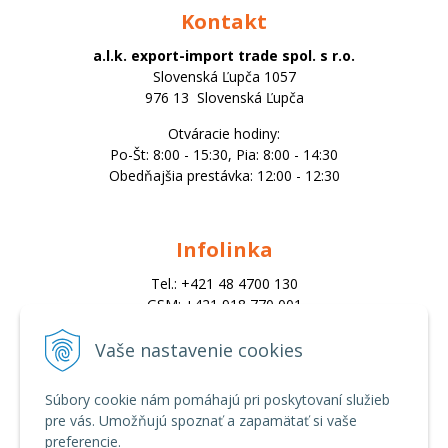
Kontakt
a.l.k. export-import trade spol. s r.o.
Slovenská Ľupča 1057
976 13 Slovenská Ľupča
Otváracie hodiny:
Po-Št: 8:00 - 15:30, Pia: 8:00 - 14:30
Obedňajšia prestávka: 12:00 - 12:30
Infolinka
Tel.: +421 48 4700 130
GSM: +421 918 770 001
Email:
trade@alk.sk
Vaše nastavenie cookies
objednavky@alk.sk
Súbory cookie nám pomáhajú pri poskytovaní služieb
pre vás. Umožňujú spoznať a zapamätať si vaše
Všetko o nákupe
preferencie.