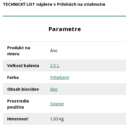
TECHNICKÝ LIST nájdete v Prílohách na stiahnutie
Parametre
Produkt na
Áno
mieru
Veľkosť balenia
2,5 L
Farba
Prifarbený
Obsah biocídov
Áno
Prostredie
Exteriér
použitia
Hmotnosť
1,03 kg