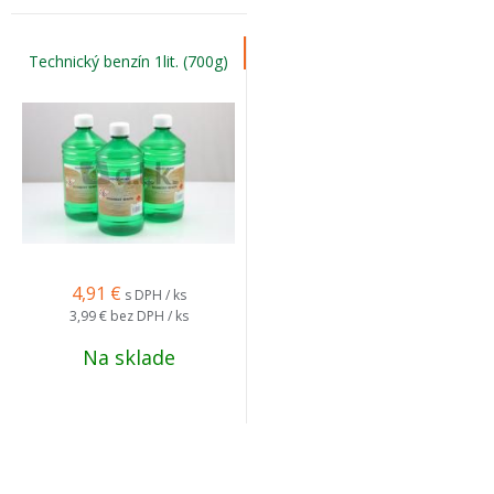
Technický benzín 1lit. (700g)
4,91
€
s DPH / ks
3,99 €
bez DPH / ks
Na sklade