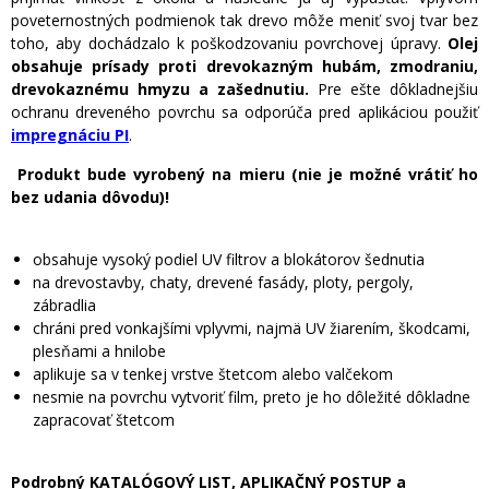
poveternostných podmienok tak drevo môže meniť svoj tvar bez
toho, aby dochádzalo k poškodzovaniu povrchovej úpravy.
Olej
obsahuje prísady proti drevokazným hubám, zmodraniu,
drevokaznému hmyzu a zašednutiu.
Pre ešte dôkladnejšiu
ochranu dreveného povrchu sa odporúča pred aplikáciou použiť
impregnáciu PI
.
Produkt bude vyrobený na mieru (nie je možné vrátiť ho
bez udania dôvodu)!
obsahuje vysoký podiel UV filtrov a blokátorov šednutia
na drevostavby, chaty, drevené fasády, ploty, pergoly,
zábradlia
chráni pred vonkajšími vplyvmi, najmä UV žiarením, škodcami,
plesňami a hnilobe
aplikuje sa v tenkej vrstve štetcom alebo valčekom
nesmie na povrchu vytvoriť film, preto je ho dôležité dôkladne
zapracovať štetcom
Podrobný KATALÓGOVÝ LIST, APLIKAČNÝ POSTUP a