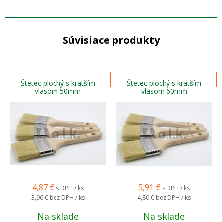
Súvisiace produkty
Štetec plochý s kratším
Štetec plochý s kratším
vlasom 50mm
vlasom 60mm
4,87
€
5,91
€
s DPH / ks
s DPH / ks
3,96 €
bez DPH / ks
4,80 €
bez DPH / ks
Na sklade
Na sklade