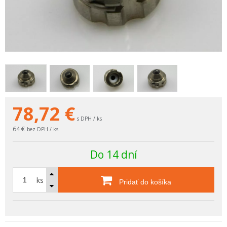
78,72
€
s DPH / ks
64 €
bez DPH / ks
Do 14 dní
ks
Pridať do košíka