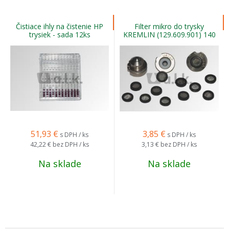
Čistiace ihly na čistenie HP
Filter mikro do trysky
trysiek - sada 12ks
KREMLIN (129.609.901) 140
Mesh
51,93
€
3,85
€
s DPH / ks
s DPH / ks
42,22 €
bez DPH / ks
3,13 €
bez DPH / ks
Na sklade
Na sklade