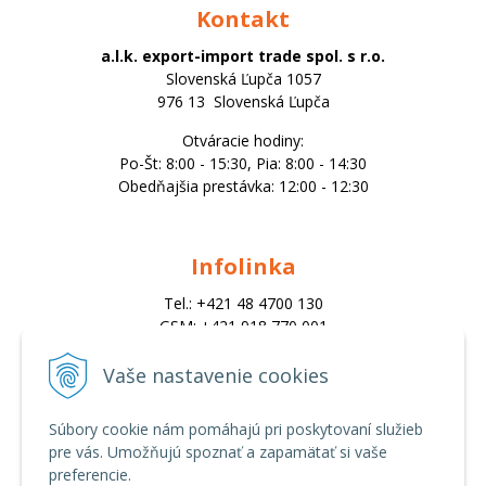
Kontakt
a.l.k. export-import trade spol. s r.o.
Slovenská Ľupča 1057
976 13 Slovenská Ľupča
Otváracie hodiny:
Po-Št: 8:00 - 15:30, Pia: 8:00 - 14:30
Obedňajšia prestávka: 12:00 - 12:30
Infolinka
Tel.: +421 48 4700 130
GSM: +421 918 770 001
Email:
trade@alk.sk
Vaše nastavenie cookies
objednavky@alk.sk
Súbory cookie nám pomáhajú pri poskytovaní služieb
pre vás. Umožňujú spoznať a zapamätať si vaše
Všetko o nákupe
preferencie.