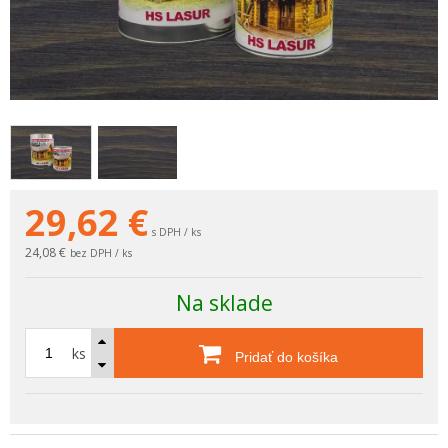
29,62
€
s DPH / ks
24,08 €
bez DPH / ks
Na sklade
ks
Pridať do košíka