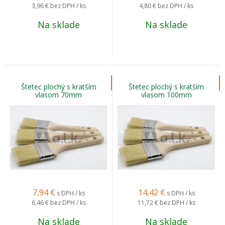
3,96 €
bez DPH / ks
4,80 €
bez DPH / ks
Na sklade
Na sklade
Štetec plochý s kratším
Štetec plochý s kratším
vlasom 70mm
vlasom 100mm
7,94
€
14,42
€
s DPH / ks
s DPH / ks
6,46 €
bez DPH / ks
11,72 €
bez DPH / ks
Na sklade
Na sklade