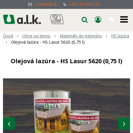
trade@alk.sk
+421 48 4700 130
Úvod
Oleje na drevo
Materiály do exteriéru
HS lazúra
Olejová lazúra - HS Lasur 5620 (0,75 l)
Olejová lazúra - HS Lasur 5620 (0,75 l)