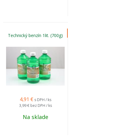
Technický benzín 1lit. (700g)
4,91
€
s DPH / ks
3,99 €
bez DPH / ks
Na sklade