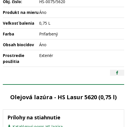
Obj. čislo:
HS-0075/5620
Produkt na mieru
Áno
Veľkosť balenia
0,75 L
Farba
Prifarbený
Obsah biocídov
Áno
Prostredie
Exteriér
použitia
Olejová lazúra - HS Lasur 5620 (0,75 l)
Prílohy na stiahnutie
Katalógový popis HS lazúra