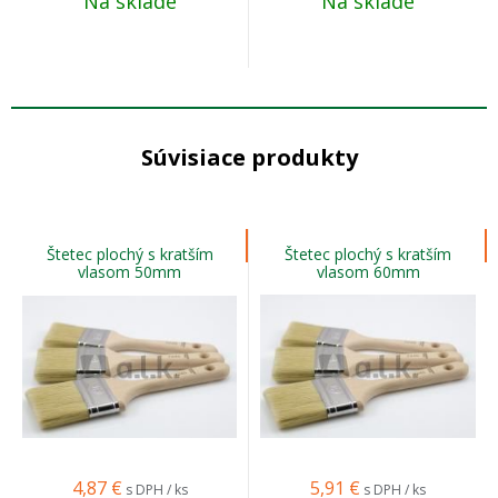
Na sklade
Na sklade
Súvisiace produkty
Štetec plochý s kratším
Štetec plochý s kratším
vlasom 50mm
vlasom 60mm
4,87
€
5,91
€
s DPH / ks
s DPH / ks