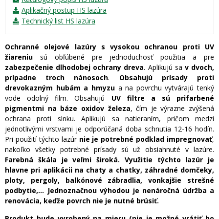
Aplikačný postup HS lazúra
Technický list HS lazúra
Ochranné olejové lazúry s vysokou ochranou proti UV
žiareniu
sú obľúbené pre jednoduchosť použitia a pre
zabezpečenie dlhodobej ochrany dreva
. Aplikujú sa
v dvoch,
prípadne troch nánosoch
.
Obsahujú prísady proti
drevokazným hubám a hmyzu
a na povrchu vytvárajú tenký
vode odolný film. Obsahujú
UV filtre a sú prifarbené
pigmentmi na báze oxidov železa
, čím je výrazne zvýšená
ochrana proti slnku. Aplikujú sa natieraním, pričom medzi
jednotlivými vrstvami je odporúčaná doba schnutia 12-16 hodín.
Pri použití týchto lazúr
nie je potrebné podklad impregnovať
,
nakoľko všetky potrebné prísady sú už obsiahnuté v lazúre.
Farebná škála je veľmi široká.
Využitie týchto lazúr je
hlavne pri aplikácii na chaty a chatky, záhradné domčeky,
ploty, pergoly, balkónové zábradlia, vonkajšie strešné
podbytie,... Jednoznačnou výhodou je nenáročná údržba a
renovácia, keďže povrch nie je nutné brúsiť.
Produkt bude vyrobený na mieru (nie je možné vrátiť ho