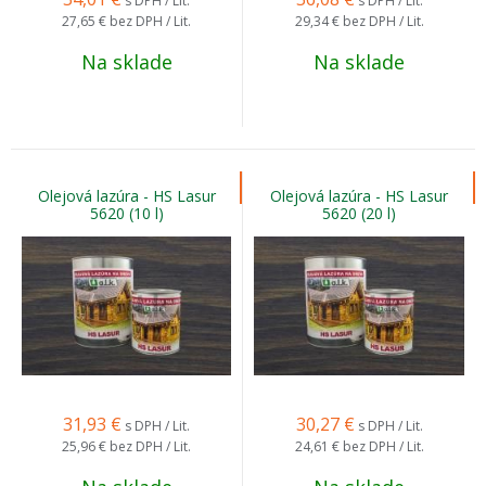
s DPH / Lit.
s DPH / Lit.
27,65 €
bez DPH / Lit.
29,34 €
bez DPH / Lit.
Na sklade
Na sklade
Olejová lazúra - HS Lasur
Olejová lazúra - HS Lasur
5620 (10 l)
5620 (20 l)
31,93
€
30,27
€
s DPH / Lit.
s DPH / Lit.
25,96 €
bez DPH / Lit.
24,61 €
bez DPH / Lit.