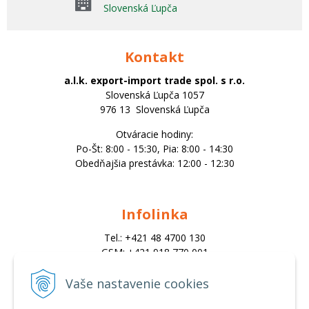
Slovenská Ľupča
Kontakt
a.l.k. export-import trade spol. s r.o.
Slovenská Ľupča 1057
976 13 Slovenská Ľupča
Otváracie hodiny:
Po-Št: 8:00 - 15:30, Pia: 8:00 - 14:30
Obedňajšia prestávka: 12:00 - 12:30
Infolinka
Tel.: +421 48 4700 130
GSM: +421 918 770 001
Email:
trade@alk.sk
Vaše nastavenie cookies
objednavky@alk.sk