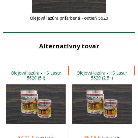
Olejová lazúra prifarbená - odtieň 5620
Alternatívny tovar
Olejová lazúra - HS Lasur
Olejová lazúra - HS Lasur
5620 (5 l)
5620 (2,5 l)
34,01
€
36,08
€