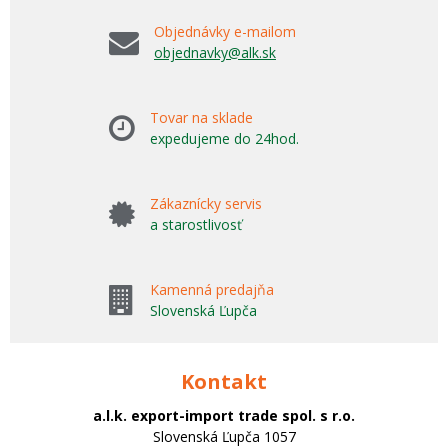
Objednávky e-mailom
objednavky@alk.sk
Tovar na sklade
expedujeme do 24hod.
Zákaznícky servis
a starostlivosť
Kamenná predajňa
Slovenská Ľupča
Kontakt
a.l.k. export-import trade spol. s r.o.
Slovenská Ľupča 1057