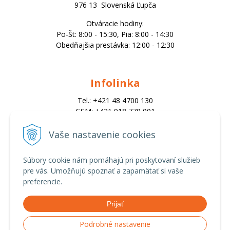
976 13 Slovenská Ľupča
Otváracie hodiny:
Po-Št: 8:00 - 15:30, Pia: 8:00 - 14:30
Obedňajšia prestávka: 12:00 - 12:30
Infolinka
Tel.: +421 48 4700 130
GSM: +421 918 770 001
Email:
trade@alk.sk
Vaše nastavenie cookies
objednavky@alk.sk
Súbory cookie nám pomáhajú pri poskytovaní služieb
pre vás. Umožňujú spoznať a zapamätať si vaše
Všetko o nákupe
preferencie.
Obchodné podmienky
Prijať
Ochrana osobných údajov
Možnosti platby a doprava
Podrobné nastavenie