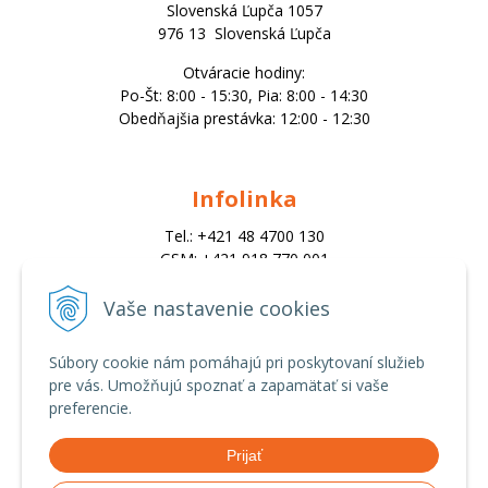
Slovenská Ľupča 1057
976 13 Slovenská Ľupča
Otváracie hodiny:
Po-Št: 8:00 - 15:30, Pia: 8:00 - 14:30
Obedňajšia prestávka: 12:00 - 12:30
Infolinka
Tel.: +421 48 4700 130
GSM: +421 918 770 001
Email:
trade@alk.sk
Vaše nastavenie cookies
objednavky@alk.sk
Súbory cookie nám pomáhajú pri poskytovaní služieb
pre vás. Umožňujú spoznať a zapamätať si vaše
Všetko o nákupe
preferencie.
Obchodné podmienky
Prijať
Ochrana osobných údajov