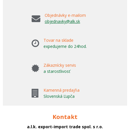
Objednávky e-mailom
objednavky@alk.sk
Tovar na sklade
expedujeme do 24hod.
Zákaznícky servis
a starostlivosť
Kamenná predajňa
Slovenská Ľupča
Kontakt
a.l.k. export-import trade spol. s r.o.